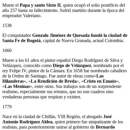
Muere el
Papa y santo Sixto II
, quien ocupó el solio pontificio del
año 257 hasta su fallecimiento. Sufrió martirio durante la época del
emperador Valeriano.
1538
El conquistador
Gonzalo Jiménez de Quesada
fundó la ciudad de
Santa Fe de Bogotá
, capital de Nueva Granada, actual Colombia.
1660
Muere a los 61 años el pintor español Diego Rodríguez de Silva y
Velázquez, conocido como
Diego de Velázquez
, nombrado por el
rey Felipe IV, pintor de la Cámara. En 1658 fue nombrado caballero
de la Orden de Santiago. Fue autor de obras como»
Las
Hilanderas
«, «
La Rendición de Breda
«, «
Cristo en Emaús
«,
«
Las Meninas
«, entre otras. Sus trabajos son de un sorprendente
realismo, especialmente sus retratos, que no son cuadros sino
verdaderas personas que respiran y existen.
1779
Nace en la ciudad de Chillán, VIII Región, el abogado
José
Antonio Rodríguez Aldea
, quien primero fue simpatizante de los
realistas, para posteriormente unirse al gobierno de
Bernardo