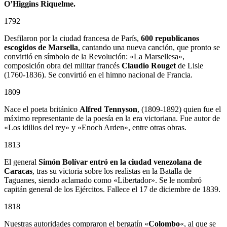
O’Higgins Riquelme.
1792
Desfilaron por la ciudad francesa de París,
600 republicanos
escogidos de Marsella
, cantando una nueva canción, que pronto se
convirtió en símbolo de la Revolución: «La Marsellesa»,
composición obra del militar francés
Claudio Rouget
de Lisle
(1760-1836). Se convirtió en el himno nacional de Francia.
1809
Nace el poeta británico
Alfred Tennyson
, (1809-1892) quien fue el
máximo representante de la poesía en la era victoriana. Fue autor de
«Los idilios del rey» y «Enoch Arden», entre otras obras.
1813
El general
Simón Bolívar entró en la ciudad venezolana de
Caracas
, tras su victoria sobre los realistas en la Batalla de
Taguanes, siendo aclamado como «Libertador». Se le nombró
capitán general de los Ejércitos. Fallece el 17 de diciembre de 1839.
1818
Nuestras autoridades compraron el bergatín «
Colombo
«, al que se