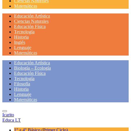
Ciencias Naturales
Matemáticas
Educación Artística
Ciencias Naturales
Educación Física
Tecnología
Historia
Inglés
Lenguaje
Matemáticas
Educación Artística
Biología – Ecología
Educación Física
Tecnología
Filosofía
Historia
Lenguaje
Matemáticas
Icarito
Educa LT
1° a 4° Básico
(Primer Ciclo)