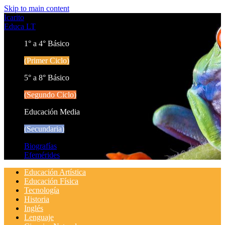
Skip to main content
Icarito
Educa LT
1° a 4° Básico
(Primer Ciclo)
5° a 8° Básico
(Segundo Ciclo)
Educación Media
(Secundaria)
Biografías
Efemérides
Educación Artística
Educación Física
Tecnología
Historia
Inglés
Lenguaje