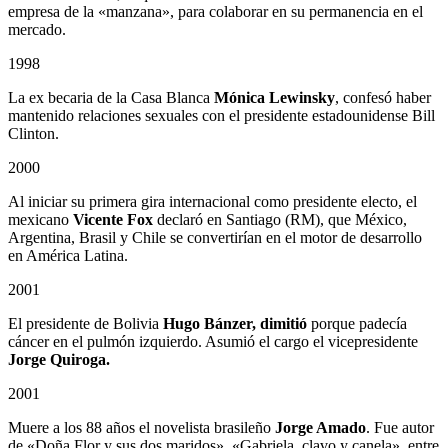
empresa de la «manzana», para colaborar en su permanencia en el
mercado.
1998
La ex becaria de la Casa Blanca
Mónica Lewinsky
, confesó haber
mantenido relaciones sexuales con el presidente estadounidense Bill
Clinton.
2000
Al iniciar su primera gira internacional como presidente electo, el
mexicano
Vicente Fox
declaró en Santiago (RM), que México,
Argentina, Brasil y Chile se convertirían en el motor de desarrollo
en América Latina.
2001
El presidente de Bolivia
Hugo Bánzer, dimitió
porque padecía
cáncer en el pulmón izquierdo. Asumió el cargo el vicepresidente
Jorge Quiroga.
2001
Muere a los 88 años el novelista brasileño
Jorge Amado
. Fue autor
de «Doña Flor y sus dos maridos», «Gabriela, clavo y canela», entre