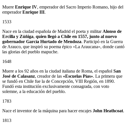
Muere
Enrique IV
, emperador del Sacro Imperio Romano, hijo del
emperador
Enrique III
.
1533
Nace en la ciudad española de Madrid el poeta y militar
Alonso de
Ercilla y Zúñiga
,
quien llegó a Chile en 1557, junto al nuevo
gobernador
García Hurtado de Mendoza
. Participó en la Guerra
de Arauco, que inspiró su poema épico «La Araucana», donde cantó
las glorias del pueblo mapuche.
1648
Muere a los 92 años en la ciudad italiana de Roma, el español
San
José de Calasanz
, creador de las
«Escuelas Pías»
. La primera que
se fundó en Chile fue la de Concepción, VIII Región, en 1890.
Fundó esta institución exclusivamente consagrada, con voto
solemne, a la educación del pueblo.
1783
Nace el inventor de la máquina para hacer encajes
John Heathcoat
.
1813