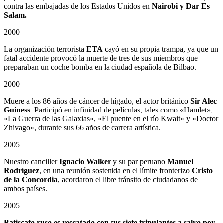
contra las embajadas de los Estados Unidos en
Nairobi y Dar Es
Salam.
2000
La organización terrorista
ETA
cayó en su propia trampa, ya que un
fatal accidente provocó la muerte de tres de sus miembros que
preparaban un coche bomba en la ciudad española de Bilbao.
2000
Muere a los 86 años de cáncer de hígado, el actor británico
Sir Alec
Guiness
. Participó en infinidad de películas, tales como «Hamlet»,
«La Guerra de las Galaxias», «El puente en el río Kwait» y «Doctor
Zhivago», durante sus 66 años de carrera artística.
2005
Nuestro canciller
Ignacio Walker
y su par peruano
Manuel
Rodríguez
, en una reunión sostenida en el límite fronterizo
Cristo
de la Concordia
, acordaron el libre tránsito de ciudadanos de
ambos países.
2005
Batiscafo ruso es rescatado con sus siete tripulantes a salvo por