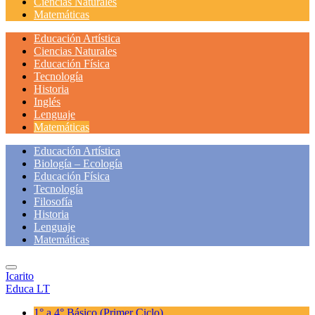
Ciencias Naturales
Matemáticas
Educación Artística
Ciencias Naturales
Educación Física
Tecnología
Historia
Inglés
Lenguaje
Matemáticas
Educación Artística
Biología – Ecología
Educación Física
Tecnología
Filosofía
Historia
Lenguaje
Matemáticas
Icarito
Educa LT
1° a 4° Básico
(Primer Ciclo)