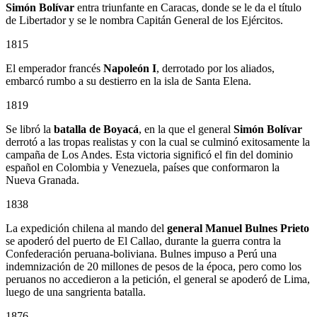
Simón Bolívar
entra triunfante en Caracas, donde se le da el título
de Libertador y se le nombra Capitán General de los Ejércitos.
1815
El emperador francés
Napoleón I
, derrotado por los aliados,
embarcó rumbo a su destierro en la isla de Santa Elena.
1819
Se libró la
batalla de Boyacá
, en la que el general
Simón Bolívar
derrotó a las tropas realistas y con la cual se culminó exitosamente la
campaña de Los Andes. Esta victoria significó el fin del dominio
español en Colombia y Venezuela, países que conformaron la
Nueva Granada.
1838
La expedición chilena al mando del
general Manuel Bulnes Prieto
se apoderó del puerto de El Callao, durante la guerra contra la
Confederación peruana-boliviana. Bulnes impuso a Perú una
indemnización de 20 millones de pesos de la época, pero como los
peruanos no accedieron a la petición, el general se apoderó de Lima,
luego de una sangrienta batalla.
1876