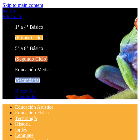
Skip to main content
Icarito
Educa LT
1° a 4° Básico
(Primer Ciclo)
5° a 8° Básico
(Segundo Ciclo)
Educación Media
(Secundaria)
Biografías
Efemérides
Educación Artística
Educación Física
Tecnología
Historia
Inglés
Lenguaje