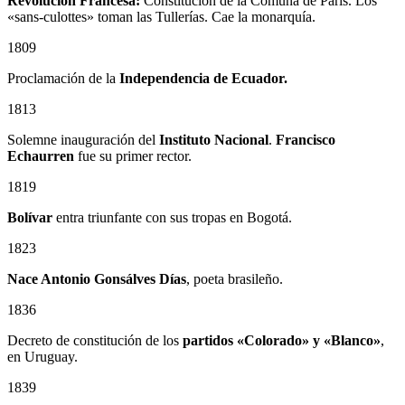
Revolución Francesa:
Constitución de la Comuna de París. Los
«sans-culottes» toman las Tullerías. Cae la monarquía.
1809
Proclamación de la
Independencia de Ecuador.
1813
Solemne inauguración del
Instituto Nacional
.
Francisco
Echaurren
fue su primer rector.
1819
Bolívar
entra triunfante con sus tropas en Bogotá.
1823
Nace Antonio Gonsálves Días
, poeta brasileño.
1836
Decreto de constitución de los
partidos «Colorado» y «Blanco»
,
en Uruguay.
1839