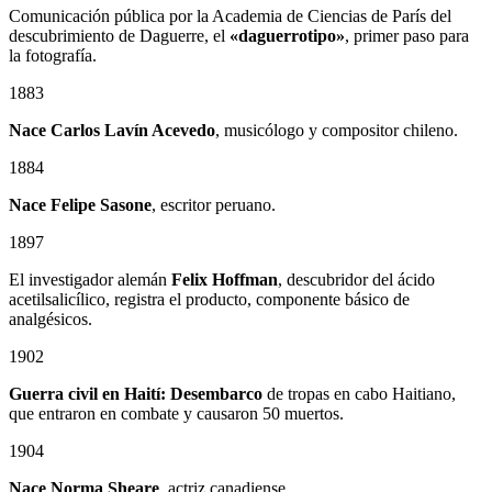
Comunicación pública por la Academia de Ciencias de París del
descubrimiento de Daguerre, el
«daguerrotipo»
, primer paso para
la fotografía.
1883
Nace Carlos Lavín Acevedo
, musicólogo y compositor chileno.
1884
Nace Felipe Sasone
, escritor peruano.
1897
El investigador alemán
Felix Hoffman
, descubridor del ácido
acetilsalicílico, registra el producto, componente básico de
analgésicos.
1902
Guerra civil en Haití: Desembarco
de tropas en cabo Haitiano,
que entraron en combate y causaron 50 muertos.
1904
Nace Norma Sheare
, actriz canadiense.