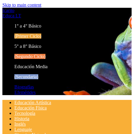
Skip to main content
Icarito
Educa LT
1° a 4° Básico
(Primer Ciclo)
5° a 8° Básico
(Segundo Ciclo)
Educación Media
(Secundaria)
Biografías
Efemérides
Educación Artística
Educación Física
Tecnología
Historia
Inglés
Lenguaje