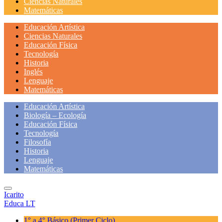
Ciencias Naturales
Matemáticas
Educación Artística
Ciencias Naturales
Educación Física
Tecnología
Historia
Inglés
Lenguaje
Matemáticas
Educación Artística
Biología – Ecología
Educación Física
Tecnología
Filosofía
Historia
Lenguaje
Matemáticas
Icarito
Educa LT
1° a 4° Básico
(Primer Ciclo)