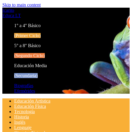
Skip to main content
Icarito
Educa LT
1° a 4° Básico
(Primer Ciclo)
5° a 8° Básico
(Segundo Ciclo)
Educación Media
(Secundaria)
Biografías
Efemérides
Educación Artística
Educación Física
Tecnología
Historia
Inglés
Lenguaje