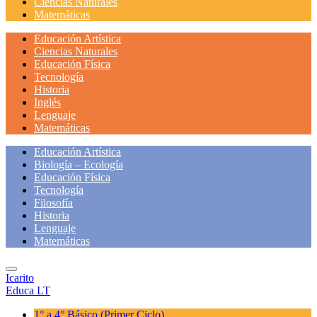
Ciencias Naturales
Matemáticas
Educación Artística
Ciencias Naturales
Educación Física
Tecnología
Historia
Inglés
Lenguaje
Matemáticas
Educación Artística
Biología – Ecología
Educación Física
Tecnología
Filosofía
Historia
Lenguaje
Matemáticas
Icarito
Educa LT
1° a 4° Básico
(Primer Ciclo)