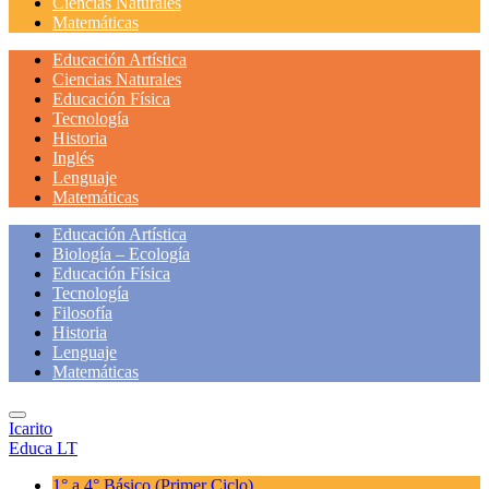
Ciencias Naturales
Matemáticas
Educación Artística
Ciencias Naturales
Educación Física
Tecnología
Historia
Inglés
Lenguaje
Matemáticas
Educación Artística
Biología – Ecología
Educación Física
Tecnología
Filosofía
Historia
Lenguaje
Matemáticas
Icarito
Educa LT
1° a 4° Básico
(Primer Ciclo)