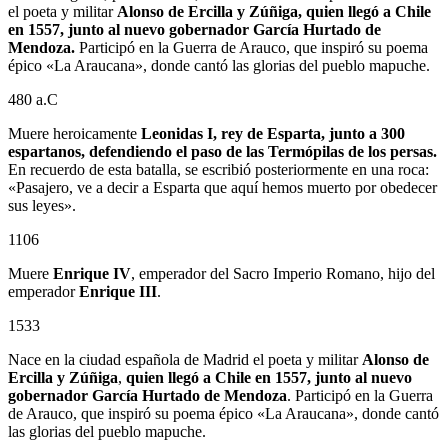
el poeta y militar
Alonso de Ercilla y Zúñiga, quien llegó a Chile
en 1557, junto al nuevo gobernador García Hurtado de
Mendoza.
Participó en la Guerra de Arauco, que inspiró su poema
épico «La Araucana», donde cantó las glorias del pueblo mapuche.
480 a.C
Muere heroicamente
Leonidas I, rey de Esparta, junto a 300
espartanos, defendiendo el paso de las Termópilas de los persas.
En recuerdo de esta batalla, se escribió posteriormente en una roca:
«Pasajero, ve a decir a Esparta que aquí hemos muerto por obedecer
sus leyes».
1106
Muere
Enrique IV
, emperador del Sacro Imperio Romano, hijo del
emperador
Enrique III
.
1533
Nace en la ciudad española de Madrid el poeta y militar
Alonso de
Ercilla y Zúñiga
,
quien llegó a Chile en 1557, junto al nuevo
gobernador
García Hurtado de Mendoza
. Participó en la Guerra
de Arauco, que inspiró su poema épico «La Araucana», donde cantó
las glorias del pueblo mapuche.