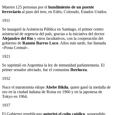
Mueren 125 personas por el
hundimiento de un puente
ferroviario
al paso del tren, en Edén, Colorado, Estados Unidos.
1911
Se inauguró la Asistencia Pública en Santiago, el primer centro
asistencial de urgencia del país, gracias a la iniciativa del doctor
Alejandro del Río
y otros facultativos, con la cooperación del
gobierno de
Ramón Barros Luco
. Años más tarde, fue llamada
«Posta Central».
1921
Se suprimió en Argentina la ley de inmunidad parlamentaria. El
primer senador afectado, fue el comunista
Iberlucea
.
1932
Nace el maratonista etíope
Abebe Bikila
, quien ganó la medalla de
oro en la ciudad italiana de Roma en 1960 y en la japonesa de
Tokyo en 1964.
1937
El Gobierno republicano
autorizó el culto católico
, suspendido