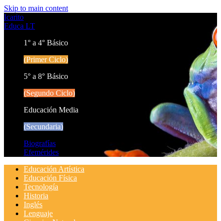
Skip to main content
Icarito
Educa LT
1° a 4° Básico
(Primer Ciclo)
5° a 8° Básico
(Segundo Ciclo)
Educación Media
(Secundaria)
Biografías
Efemérides
Educación Artística
Educación Física
Tecnología
Historia
Inglés
Lenguaje