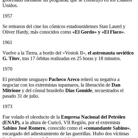
Unidos.
1957
Se retiraron del cine los cómicos estadounidenses Stan Laurel y
Oliver Hardy, más conocidos como
«El Gordo» y «El Flaco»
.
1961
Vuelve a la Tierra, a bordo del «Vostok II»,
el astronauta soviético
G. Titov
, tras 17 órbitas realizadas en 25 horas y 18 minutos.
1970
El presidente uruguayo
Pacheco Areco
reiteró su negativa a
negociar con los extremistas tupamaros, la liberación de
Dan
Mitrione
y del cónsul brasileño
Dias Gomide
, secuestrados el
pasado 31 de julio.
1973
Fue volado el oleoducto de la
Empresa Nacional del Petróleo
(ENAP)
, a la altura de Curicó, VII Región, por el extremista
Sabino
José Romero
, conocido como el
«comandante Sabino»
,
encargado del adiestramiento de las guerrillas. Hubo dos víctimas