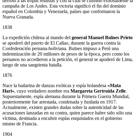
derrotó a las tropas realistas y con la cual se culminó exitosamente la
campaña de Los Andes. Esta victoria significó el fin del dominio
español en Colombia y Venezuela, países que conformaron la
Nueva Granada.
1838
La expedición chilena al mando del
general Manuel Bulnes Prieto
se apoderó del puerto de El Callao, durante la guerra contra la
Confederación peruana-boliviana. Bulnes impuso a Perú una
indemnización de 20 millones de pesos de la época, pero como los
peruanos no accedieron a la petición, el general se apoderó de Lima,
luego de una sangrienta batalla.
1876
Nace la bailarina de danzas exóticas y espía holandesa
«Mata
Hari»
, cuyo verdadero nombre era
Margareta Gertruida Zelle
.
Supuestamente, espía alemana durante la Primera Guerra Mundial,
posteriormente fue arrestada, condenada y fusilada en 1917.
Actualmente, existen grandes dudas sobre la autenticidad de las
acusaciones lanzadas en su contra, quien parece haber sido sólo una
víctima, destinada a encubrir espías enquistados en el gobierno
mismo de Francia.
1904