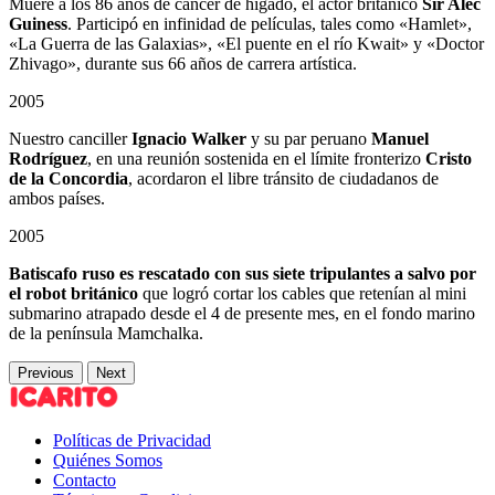
Muere a los 86 años de cáncer de hígado, el actor británico
Sir Alec
Guiness
. Participó en infinidad de películas, tales como «Hamlet»,
«La Guerra de las Galaxias», «El puente en el río Kwait» y «Doctor
Zhivago», durante sus 66 años de carrera artística.
2005
Nuestro canciller
Ignacio Walker
y su par peruano
Manuel
Rodríguez
, en una reunión sostenida en el límite fronterizo
Cristo
de la Concordia
, acordaron el libre tránsito de ciudadanos de
ambos países.
2005
Batiscafo ruso es rescatado con sus siete tripulantes a salvo por
el robot británico
que logró cortar los cables que retenían al mini
submarino atrapado desde el 4 de presente mes, en el fondo marino
de la península Mamchalka.
Previous
Next
Políticas de Privacidad
Quiénes Somos
Contacto