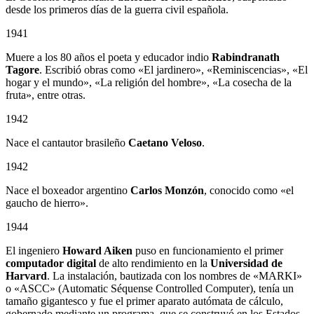
desde los primeros días de la guerra civil española.
1941
Muere a los 80 años el poeta y educador indio
Rabindranath
Tagore
. Escribió obras como «El jardinero», «Reminiscencias», «El
hogar y el mundo», «La religión del hombre», «La cosecha de la
fruta», entre otras.
1942
Nace el cantautor brasileño
Caetano Veloso
.
1942
Nace el boxeador argentino
Carlos Monzón
, conocido como «el
gaucho de hierro».
1944
El ingeniero
Howard Aiken
puso en funcionamiento el primer
computador digital
de alto rendimiento en la
Universidad de
Harvard
. La instalación, bautizada con los nombres de «MARKI»
o «ASCC» (Automatic Séquense Controlled Computer), tenía un
tamaño gigantesco y fue el primer aparato autómata de cálculo,
gobernado mediante un programa, que se construyó en los Estados