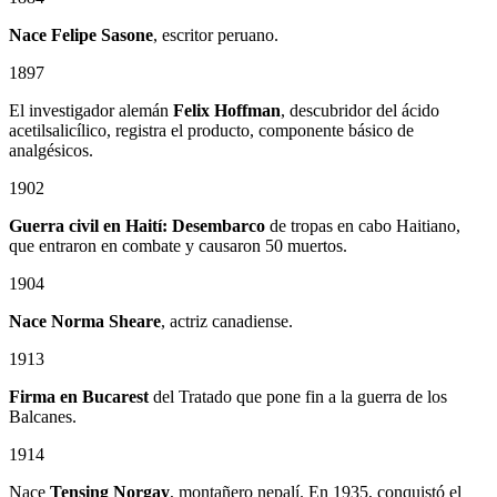
Nace Felipe Sasone
, escritor peruano.
1897
El investigador alemán
Felix Hoffman
, descubridor del ácido
acetilsalicílico, registra el producto, componente básico de
analgésicos.
1902
Guerra civil en Haití: Desembarco
de tropas en cabo Haitiano,
que entraron en combate y causaron 50 muertos.
1904
Nace Norma Sheare
, actriz canadiense.
1913
Firma en Bucarest
del Tratado que pone fin a la guerra de los
Balcanes.
1914
Nace
Tensing Norgay
, montañero nepalí. En 1935, conquistó el