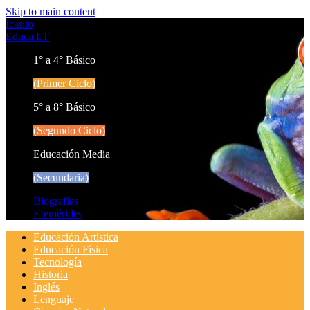
Skip to main content
Icarito
Educa LT
1° a 4° Básico
(Primer Ciclo)
5° a 8° Básico
(Segundo Ciclo)
Educación Media
(Secundaria)
Biografías
Efemérides
Educación Artística
Educación Física
Tecnología
Historia
Inglés
Lenguaje