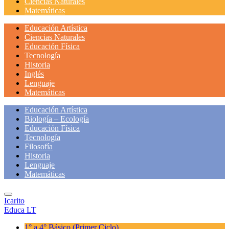
Ciencias Naturales
Matemáticas
Educación Artística
Ciencias Naturales
Educación Física
Tecnología
Historia
Inglés
Lenguaje
Matemáticas
Educación Artística
Biología – Ecología
Educación Física
Tecnología
Filosofía
Historia
Lenguaje
Matemáticas
Icarito
Educa LT
1° a 4° Básico
(Primer Ciclo)