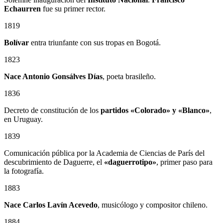
Echaurren
fue su primer rector.
1819
Bolívar
entra triunfante con sus tropas en Bogotá.
1823
Nace Antonio Gonsálves Días
, poeta brasileño.
1836
Decreto de constitución de los
partidos «Colorado» y «Blanco»
,
en Uruguay.
1839
Comunicación pública por la Academia de Ciencias de París del
descubrimiento de Daguerre, el
«daguerrotipo»
, primer paso para
la fotografía.
1883
Nace Carlos Lavín Acevedo
, musicólogo y compositor chileno.
1884