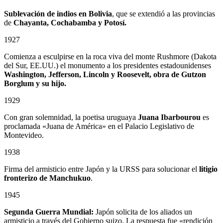
Sublevación de indios en Bolivia
, que se extendió a las provincias
de
Chayanta, Cochabamba y Potosí.
1927
Comienza a esculpirse en la roca viva del monte Rushmore (Dakota
del Sur, EE.UU.) el monumento a los presidentes estadounidenses
Washington, Jefferson, Lincoln y Roosevelt, obra de Gutzon
Borglum
y su hijo.
1929
Con gran solemnidad, la poetisa uruguaya
Juana Ibarbourou
es
proclamada «Juana de América» en el Palacio Legislativo de
Montevideo.
1938
Firma del armisticio entre Japón y la URSS para solucionar el
litigio
fronterizo de Manchukuo
.
1945
Segunda Guerra Mundial:
Japón solicita de los aliados un
armisticio a través del Gobierno suizo. La respuesta fue «rendición