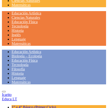
Ciencias Naturales
Matemáticas
Educación Artística
Ciencias Naturales
Educación Física
Tecnología
Historia
Inglés
Lenguaje
Matemáticas
Educación Artística
Biología – Ecología
Educación Física
Tecnología
Filosofía
Historia
Lenguaje
Matemáticas
Icarito
Educa LT
1° a 4° Básico
(Primer Ciclo)