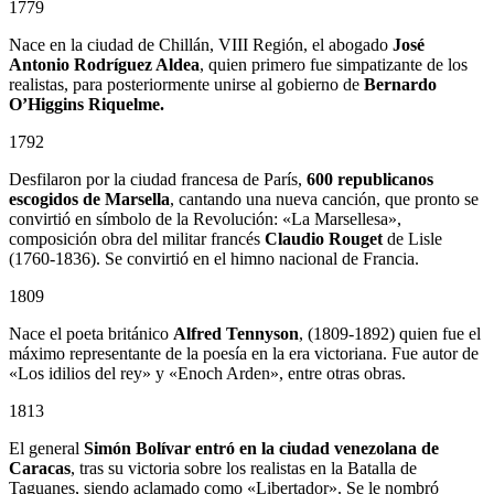
1779
Nace en la ciudad de Chillán, VIII Región, el abogado
José
Antonio Rodríguez Aldea
, quien primero fue simpatizante de los
realistas, para posteriormente unirse al gobierno de
Bernardo
O’Higgins Riquelme.
1792
Desfilaron por la ciudad francesa de París,
600 republicanos
escogidos de Marsella
, cantando una nueva canción, que pronto se
convirtió en símbolo de la Revolución: «La Marsellesa»,
composición obra del militar francés
Claudio Rouget
de Lisle
(1760-1836). Se convirtió en el himno nacional de Francia.
1809
Nace el poeta británico
Alfred Tennyson
, (1809-1892) quien fue el
máximo representante de la poesía en la era victoriana. Fue autor de
«Los idilios del rey» y «Enoch Arden», entre otras obras.
1813
El general
Simón Bolívar entró en la ciudad venezolana de
Caracas
, tras su victoria sobre los realistas en la Batalla de
Taguanes, siendo aclamado como «Libertador». Se le nombró