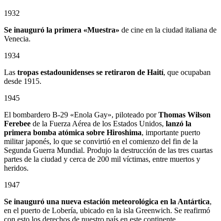
1932
Se inauguró la primera «Muestra»
de cine en la ciudad italiana de
Venecia.
1934
Las
tropas estadounidenses se retiraron de Haití
, que ocupaban
desde 1915.
1945
El bombardero B-29 «Enola Gay», piloteado por
Thomas Wilson
Ferebee
de la Fuerza Aérea de los Estados Unidos,
lanzó la
primera bomba atómica sobre Hiroshima
, importante puerto
militar japonés, lo que se convirtió en el comienzo del fin de la
Segunda Guerra Mundial. Produjo la destrucción de las tres cuartas
partes de la ciudad y cerca de 200 mil víctimas, entre muertos y
heridos.
1947
Se inauguró una nueva estación meteorológica en la Antártica
,
en el puerto de Lobería, ubicado en la isla Greenwich. Se reafirmó
con esto los derechos de nuestro país en este continente.