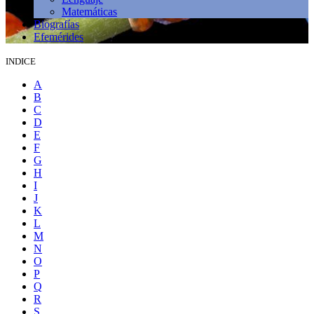
Matemáticas
Biografías
Efemérides
INDICE
A
B
C
D
E
F
G
H
I
J
K
L
M
N
O
P
Q
R
S