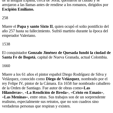
de la antigua España, cerca de Soria, quemaron la ciudad y se
arrojaron a las llamas antes de rendirse a los romanos, dirigidos por
Escipión Emiliano.
258
Muere el
Papa y santo Sixto II
, quien ocupó el solio pontificio del
año 257 hasta su fallecimiento. Sufrió martirio durante la época del
emperador Valeriano.
1538
El conquistador
Gonzalo Jiménez de Quesada
fundó la ciudad de
Santa Fe de Bogotá
, capital de Nueva Granada, actual Colombia.
1660
Muere a los 61 años el pintor español Diego Rodríguez de Silva y
Velázquez, conocido como
Diego de Velázquez
, nombrado por el
rey Felipe IV, pintor de la Cámara. En 1658 fue nombrado caballero
de la Orden de Santiago. Fue autor de obras como»
Las
Hilanderas
«, «
La Rendición de Breda
«, «
Cristo en Emaús
«,
«
Las Meninas
«, entre otras. Sus trabajos son de un sorprendente
realismo, especialmente sus retratos, que no son cuadros sino
verdaderas personas que respiran y existen.