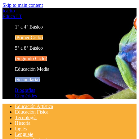
Skip to main content
Icarito
Educa LT
1° a 4° Básico
(Primer Ciclo)
5° a 8° Básico
(Segundo Ciclo)
Educación Media
(Secundaria)
Biografías
Efemérides
Educación Artística
Educación Física
Tecnología
Historia
Inglés
Lenguaje