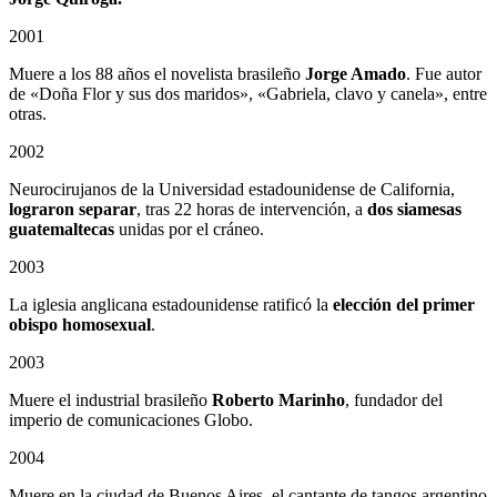
2001
Muere a los 88 años el novelista brasileño
Jorge Amado
. Fue autor
de «Doña Flor y sus dos maridos», «Gabriela, clavo y canela», entre
otras.
2002
Neurocirujanos de la Universidad estadounidense de California,
lograron separar
, tras 22 horas de intervención, a
dos siamesas
guatemaltecas
unidas por el cráneo.
2003
La iglesia anglicana estadounidense ratificó la
elección del primer
obispo homosexual
.
2003
Muere el industrial brasileño
Roberto Marinho
, fundador del
imperio de comunicaciones Globo.
2004
Muere en la ciudad de Buenos Aires, el cantante de tangos argentino