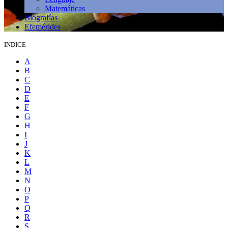
Matemáticas
Biografías
Efemérides
INDICE
A
B
C
D
E
F
G
H
I
J
K
L
M
N
O
P
Q
R
S