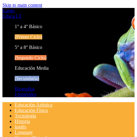
Skip to main content
Icarito
Educa LT
1° a 4° Básico
(Primer Ciclo)
5° a 8° Básico
(Segundo Ciclo)
Educación Media
(Secundaria)
Biografías
Efemérides
Educación Artística
Educación Física
Tecnología
Historia
Inglés
Lenguaje