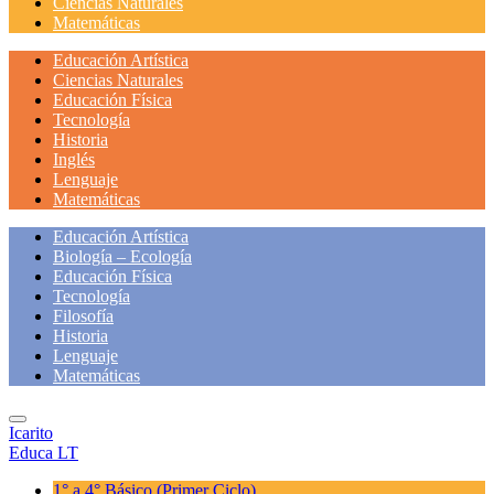
Ciencias Naturales
Matemáticas
Educación Artística
Ciencias Naturales
Educación Física
Tecnología
Historia
Inglés
Lenguaje
Matemáticas
Educación Artística
Biología – Ecología
Educación Física
Tecnología
Filosofía
Historia
Lenguaje
Matemáticas
Icarito
Educa LT
1° a 4° Básico
(Primer Ciclo)