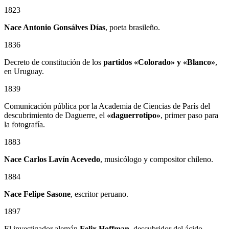
1823
Nace Antonio Gonsálves Días
, poeta brasileño.
1836
Decreto de constitución de los
partidos «Colorado» y «Blanco»
,
en Uruguay.
1839
Comunicación pública por la Academia de Ciencias de París del
descubrimiento de Daguerre, el
«daguerrotipo»
, primer paso para
la fotografía.
1883
Nace Carlos Lavín Acevedo
, musicólogo y compositor chileno.
1884
Nace Felipe Sasone
, escritor peruano.
1897
El investigador alemán
Felix Hoffman
, descubridor del ácido