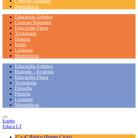
Ciencias Naturales
Matemáticas
Educación Artística
Ciencias Naturales
Educación Física
Tecnología
Historia
Inglés
Lenguaje
Matemáticas
Educación Artística
Biología – Ecología
Educación Física
Tecnología
Filosofía
Historia
Lenguaje
Matemáticas
Icarito
Educa LT
1° a 4° Básico
(Primer Ciclo)