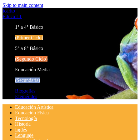
Skip to main content
Icarito
Educa LT
1° a 4° Básico
(Primer Ciclo)
5° a 8° Básico
(Segundo Ciclo)
Educación Media
(Secundaria)
Biografías
Efemérides
Educación Artística
Educación Física
Tecnología
Historia
Inglés
Lenguaje