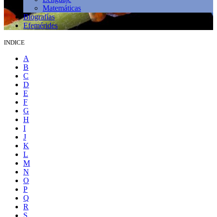
Matemáticas
Biografías
Efemérides
INDICE
A
B
C
D
E
F
G
H
I
J
K
L
M
N
O
P
Q
R
S