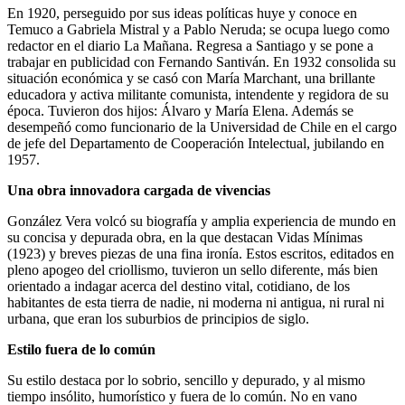
En 1920, perseguido por sus ideas políticas huye y conoce en
Temuco a Gabriela Mistral y a Pablo Neruda; se ocupa luego como
redactor en el diario La Mañana. Regresa a Santiago y se pone a
trabajar en publicidad con Fernando Santiván. En 1932 consolida su
situación económica y se casó con María Marchant, una brillante
educadora y activa militante comunista, intendente y regidora de su
época. Tuvieron dos hijos: Álvaro y María Elena. Además se
desempeñó como funcionario de la Universidad de Chile en el cargo
de jefe del Departamento de Cooperación Intelectual, jubilando en
1957.
Una obra innovadora cargada de vivencias
González Vera volcó su biografía y amplia experiencia de mundo en
su concisa y depurada obra, en la que destacan Vidas Mínimas
(1923) y breves piezas de una fina ironía. Estos escritos, editados en
pleno apogeo del criollismo, tuvieron un sello diferente, más bien
orientado a indagar acerca del destino vital, cotidiano, de los
habitantes de esta tierra de nadie, ni moderna ni antigua, ni rural ni
urbana, que eran los suburbios de principios de siglo.
Estilo fuera de lo común
Su estilo destaca por lo sobrio, sencillo y depurado, y al mismo
tiempo insólito, humorístico y fuera de lo común. No en vano