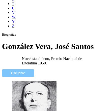
T
U
V
W
Y
Z
Biografías
González Vera, José Santos
Novelista chileno, Premio Nacional de
Literatura 1950.
Escuchar