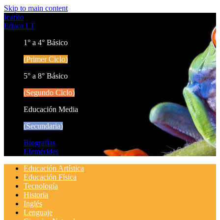
Skip to main content
Icarito
Educa LT
1° a 4° Básico
(Primer Ciclo)
5° a 8° Básico
(Segundo Ciclo)
Educación Media
(Secundaria)
Biografías
Efemérides
Educación Artística
Educación Física
Tecnología
Historia
Inglés
Lenguaje