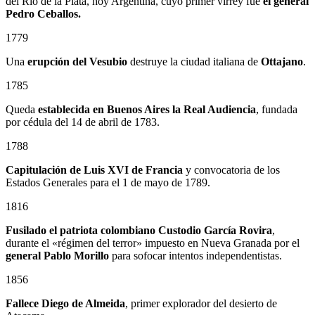
del Río de la Plata, hoy Argentina, cuyo primer virrey fue
el general
Pedro Ceballos.
1779
Una
erupción del Vesubio
destruye la ciudad italiana de
Ottajano
.
1785
Queda
establecida en Buenos Aires la Real Audiencia
, fundada
por cédula del 14 de abril de 1783.
1788
Capitulación de Luis XVI de Francia
y convocatoria de los
Estados Generales para el 1 de mayo de 1789.
1816
Fusilado el patriota colombiano
Custodio García Rovira
,
durante el «régimen del terror» impuesto en Nueva Granada por el
general
Pablo Morillo
para sofocar intentos independentistas.
1856
Fallece Diego de Almeida
, primer explorador del desierto de