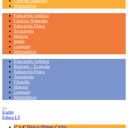
Ciencias Naturales
Matemáticas
Educación Artística
Ciencias Naturales
Educación Física
Tecnología
Historia
Inglés
Lenguaje
Matemáticas
Educación Artística
Biología – Ecología
Educación Física
Tecnología
Filosofía
Historia
Lenguaje
Matemáticas
Icarito
Educa LT
1° a 4° Básico
(Primer Ciclo)