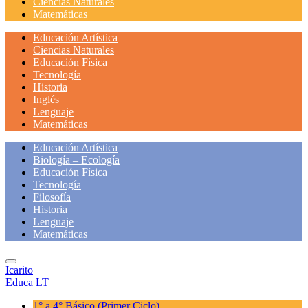
Ciencias Naturales
Matemáticas
Educación Artística
Ciencias Naturales
Educación Física
Tecnología
Historia
Inglés
Lenguaje
Matemáticas
Educación Artística
Biología – Ecología
Educación Física
Tecnología
Filosofía
Historia
Lenguaje
Matemáticas
Icarito
Educa LT
1° a 4° Básico
(Primer Ciclo)