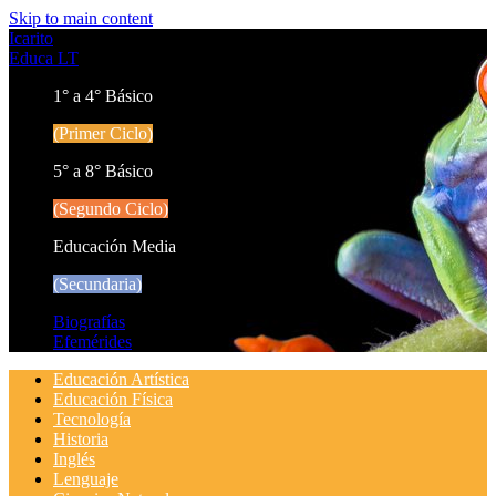
Skip to main content
Icarito
Educa LT
1° a 4° Básico
(Primer Ciclo)
5° a 8° Básico
(Segundo Ciclo)
Educación Media
(Secundaria)
Biografías
Efemérides
Educación Artística
Educación Física
Tecnología
Historia
Inglés
Lenguaje