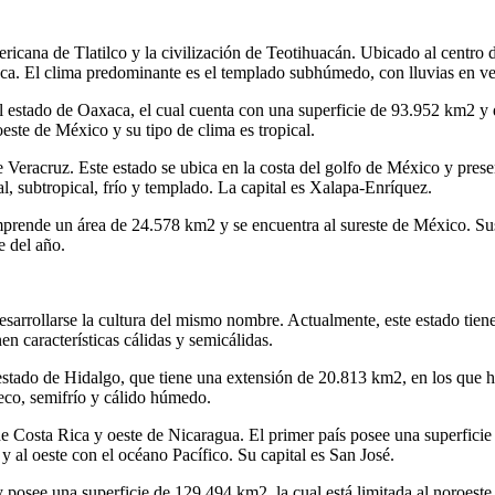
ricana de Tlatilco y la civilización de Teotihuacán. Ubicado al centro 
uca. El clima predominante es el templado subhúmedo, con lluvias en v
el estado de Oaxaca, el cual cuenta con una superficie de 93.952 km2 y
este de México y su tipo de clima es tropical.
de Veracruz. Este estado se ubica en la costa del golfo de México y pre
l, subtropical, frío y templado. La capital es Xalapa-Enríquez.
prende un área de 24.578 km2 y se encuentra al sureste de México. Sus 
e del año.
esarrollarse la cultura del mismo nombre. Actualmente, este estado tie
en características cálidas y semicálidas.
el estado de Hidalgo, que tiene una extensión de 20.813 km2, en los que
eco, semifrío y cálido húmedo.
 de Costa Rica y oeste de Nicaragua. El primer país posee una superfici
y al oeste con el océano Pacífico. Su capital es San José.
posee una superficie de 129.494 km2, la cual está limitada al noroeste 