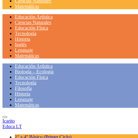
Ciencias Naturales
Matemáticas
Educación Artística
Ciencias Naturales
Educación Física
Tecnología
Historia
Inglés
Lenguaje
Matemáticas
Educación Artística
Biología – Ecología
Educación Física
Tecnología
Filosofía
Historia
Lenguaje
Matemáticas
Icarito
Educa LT
1° a 4° Básico
(Primer Ciclo)