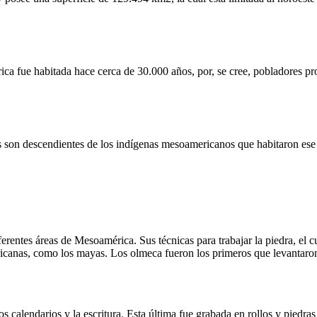
 fue habitada hace cerca de 30.000 años, por, se cree, pobladores pro
son descendientes de los indígenas mesoamericanos que habitaron ese pa
entes áreas de Mesoamérica. Sus técnicas para trabajar la piedra, el cul
icanas, como los mayas. Los olmeca fueron los primeros que levantaron
 calendarios y la escritura. Esta última fue grabada en rollos y piedra