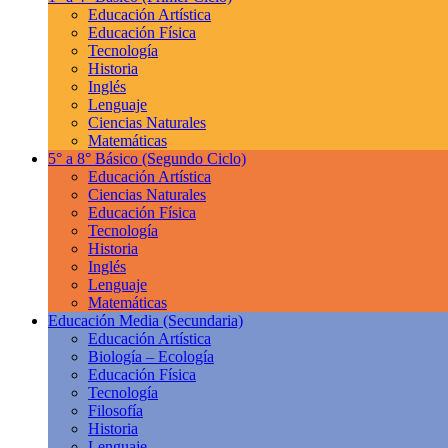
Educación Artística
Educación Física
Tecnología
Historia
Inglés
Lenguaje
Ciencias Naturales
Matemáticas
5° a 8° Básico
(Segundo Ciclo)
Educación Artística
Ciencias Naturales
Educación Física
Tecnología
Historia
Inglés
Lenguaje
Matemáticas
Educación Media
(Secundaria)
Educación Artística
Biología – Ecología
Educación Física
Tecnología
Filosofía
Historia
Lenguaje