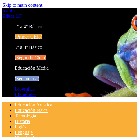
Skip to main content
Icarito
Educa LT
1° a 4° Básico
(Primer Ciclo)
5° a 8° Básico
(Segundo Ciclo)
Educación Media
(Secundaria)
Biografías
Efemérides
Educación Artística
Educación Física
Tecnología
Historia
Inglés
Lenguaje