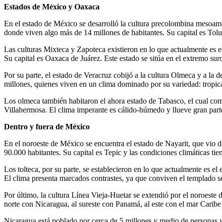
Estados de México y Oaxaca
En el estado de México se desarrolló la cultura precolombina mesoame
donde viven algo más de 14 millones de habitantes. Su capital es Tol
Las culturas Mixteca y Zapoteca existieron en lo que actualmente es 
Su capital es Oaxaca de Juárez. Este estado se sitúa en el extremo suro
Por su parte, el estado de Veracruz cobijó a la cultura Olmeca y a la 
millones, quienes viven en un clima dominado por su variedad: tropica
Los olmeca también habitaron el ahora estado de Tabasco, el cual com
Villahermosa. El clima imperante es cálido-húmedo y llueve gran part
Dentro y fuera de México
En el noroeste de México se encuentra el estado de Nayarit, que vio d
90.000 habitantes. Su capital es Tepic y las condiciones climáticas tien
Los tolteca, por su parte, se establecieron en lo que actualmente es 
El clima presenta marcados contrastes, ya que conviven el templado s
Por último, la cultura Línea Vieja-Huetar se extendió por el noroeste
norte con Nicaragua, al sureste con Panamá, al este con el mar Caribe 
Nicaragua está poblado por cerca de 5 millones y medio de personas y 