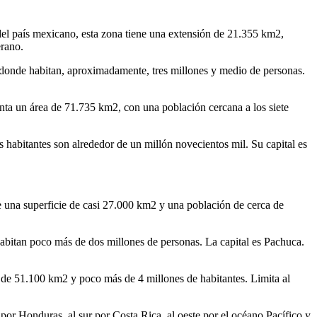
del país mexicano, esta zona tiene una extensión de 21.355 km2,
erano.
 donde habitan, aproximadamente, tres millones y medio de personas.
senta un área de 71.735 km2, con una población cercana a los siete
habitantes son alrededor de un millón novecientos mil. Su capital es
ne una superficie de casi 27.000 km2 y una población de cerca de
 habitan poco más de dos millones de personas. La capital es Pachuca.
e de 51.100 km2 y poco más de 4 millones de habitantes. Limita al
por Honduras, al sur por Costa Rica, al oeste por el océano Pacífico y