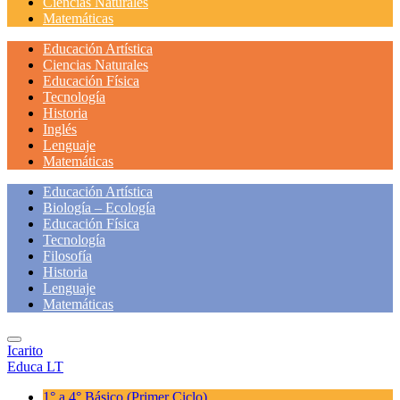
Ciencias Naturales
Matemáticas
Educación Artística
Ciencias Naturales
Educación Física
Tecnología
Historia
Inglés
Lenguaje
Matemáticas
Educación Artística
Biología – Ecología
Educación Física
Tecnología
Filosofía
Historia
Lenguaje
Matemáticas
Icarito
Educa LT
1° a 4° Básico
(Primer Ciclo)