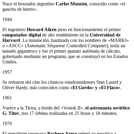
Nace el boxeador argentino
Carlos Monzón
, conocido como «el
gaucho de hierro».
1944
El ingeniero
Howard Aiken
puso en funcionamiento el primer
computador digital
de alto rendimiento en la
Universidad de
Harvard
. La instalación, bautizada con los nombres de «MARKI»
o «ASCC» (Automatic Séquense Controlled Computer), tenía un
tamaño gigantesco y fue el primer aparato autómata de cálculo,
gobernado mediante un programa, que se construyó en los Estados
Unidos.
1957
Se retiraron del cine los cómicos estadounidenses Stan Laurel y
Oliver Hardy, más conocidos como
«El Gordo» y «El Flaco»
.
1961
Vuelve a la Tierra, a bordo del «Vostok II»,
el astronauta soviético
G. Titov
, tras 17 órbitas realizadas en 25 horas y 18 minutos.
1970
El presidente uruguayo
Pacheco Areco
reiteró su negativa a