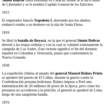
Simón Bolívar
entra triunfante en Caracas, donde se le da el título
de Libertador y se le nombra Capitán General de los Ejércitos.
1815
El emperador francés
Napoleón I
, derrotado por los aliados,
embarcó rumbo a su destierro en la isla de Santa Elena.
1819
Se libró la
batalla de Boyacá
, en la que el general
Simón Bolívar
derrotó a las tropas realistas y con la cual se culminó exitosamente la
campaña de Los Andes. Esta victoria significó el fin del dominio
español en Colombia y Venezuela, países que conformaron la
Nueva Granada.
1838
La expedición chilena al mando del
general Manuel Bulnes Prieto
se apoderó del puerto de El Callao, durante la guerra contra la
Confederación peruana-boliviana. Bulnes impuso a Perú una
indemnización de 20 millones de pesos de la época, pero como los
peruanos no accedieron a la petición, el general se apoderó de Lima,
luego de una sangrienta batalla.
1876