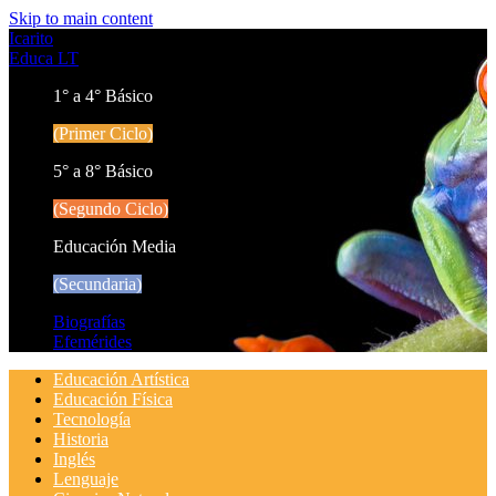
Skip to main content
Icarito
Educa LT
1° a 4° Básico
(Primer Ciclo)
5° a 8° Básico
(Segundo Ciclo)
Educación Media
(Secundaria)
Biografías
Efemérides
Educación Artística
Educación Física
Tecnología
Historia
Inglés
Lenguaje