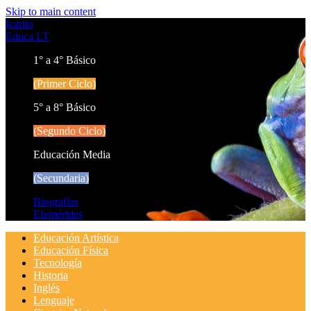
Skip to main content
Icarito
Educa LT
1° a 4° Básico
(Primer Ciclo)
5° a 8° Básico
(Segundo Ciclo)
Educación Media
(Secundaria)
Biografías
Efemérides
Educación Artística
Educación Física
Tecnología
Historia
Inglés
Lenguaje