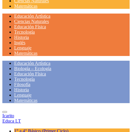
Ciencias Naturales
Matemáticas
Educación Artística
Ciencias Naturales
Educación Física
Tecnología
Historia
Inglés
Lenguaje
Matemáticas
Educación Artística
Biología – Ecología
Educación Física
Tecnología
Filosofía
Historia
Lenguaje
Matemáticas
Icarito
Educa LT
1° a 4° Básico
(Primer Ciclo)