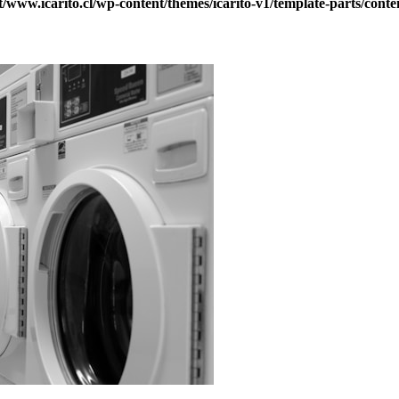
ww.icarito.cl/wp-content/themes/icarito-v1/template-parts/conte