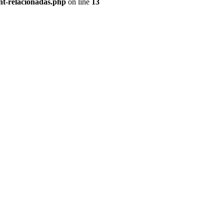
nt-relacionadas.php
on line
13