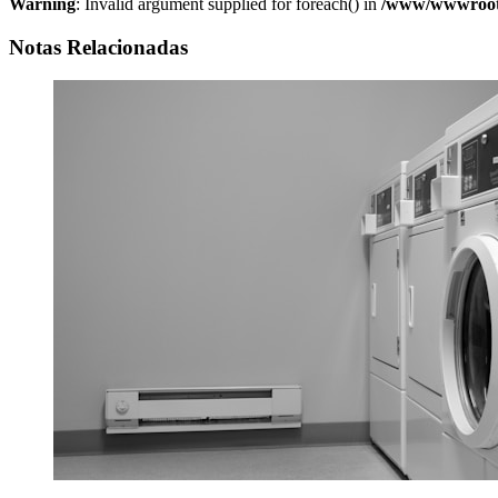
Warning
: Invalid argument supplied for foreach() in
/www/wwwroot/w
Notas Relacionadas