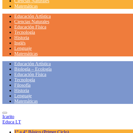
Ciencias Naturales
Matemáticas
Educación Artística
Ciencias Naturales
Educación Física
Tecnología
Historia
Inglés
Lenguaje
Matemáticas
Educación Artística
Biología – Ecología
Educación Física
Tecnología
Filosofía
Historia
Lenguaje
Matemáticas
Icarito
Educa LT
1° a 4° Básico
(Primer Ciclo)