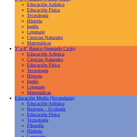
Educación Artística
Educación Física
Tecnología
Historia
Inglés
Lenguaje
Ciencias Naturales
Matemáticas
5° a 8° Básico
(Segundo Ciclo)
Educación Artística
Ciencias Naturales
Educación Física
Tecnología
Historia
Inglés
Lenguaje
Matemáticas
Educación Media
(Secundaria)
Educación Artística
Biología – Ecología
Educación Física
Tecnología
Filosofía
Historia
Lenguaje