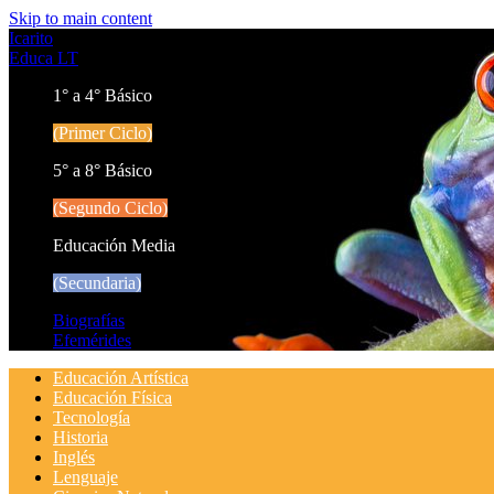
Skip to main content
Icarito
Educa LT
1° a 4° Básico
(Primer Ciclo)
5° a 8° Básico
(Segundo Ciclo)
Educación Media
(Secundaria)
Biografías
Efemérides
Educación Artística
Educación Física
Tecnología
Historia
Inglés
Lenguaje