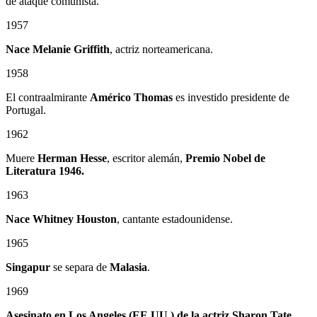
de ataque comunista.
1957
Nace Melanie Griffith
, actriz norteamericana.
1958
El contraalmirante
Américo Thomas
es investido presidente de
Portugal.
1962
Muere
Herman Hesse
, escritor alemán,
Premio Nobel de
Literatura 1946.
1963
Nace Whitney Houston
, cantante estadounidense.
1965
Singapur
se separa de
Malasia
.
1969
Asesinato en Los Angeles (EE.UU.) de la actriz Sharon Tate
,