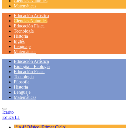
Ciencias Naturales
Matemáticas
Educación Artística
Ciencias Naturales
Educación Física
Tecnología
Historia
Inglés
Lenguaje
Matemáticas
Educación Artística
Biología – Ecología
Educación Física
Tecnología
Filosofía
Historia
Lenguaje
Matemáticas
Icarito
Educa LT
1° a 4° Básico
(Primer Ciclo)