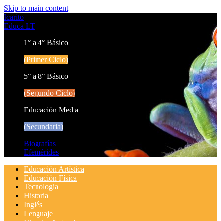
Skip to main content
Icarito
Educa LT
1° a 4° Básico
(Primer Ciclo)
5° a 8° Básico
(Segundo Ciclo)
Educación Media
(Secundaria)
Biografías
Efemérides
Educación Artística
Educación Física
Tecnología
Historia
Inglés
Lenguaje