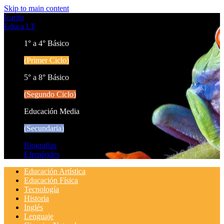
Skip to main content
Icarito
Educa LT
1° a 4° Básico
(Primer Ciclo)
5° a 8° Básico
(Segundo Ciclo)
Educación Media
(Secundaria)
Biografías
Efemérides
Educación Artística
Educación Física
Tecnología
Historia
Inglés
Lenguaje