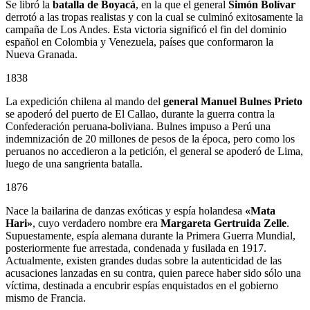
Se libró la
batalla de Boyacá
, en la que el general
Simón Bolívar
derrotó a las tropas realistas y con la cual se culminó exitosamente la
campaña de Los Andes. Esta victoria significó el fin del dominio
español en Colombia y Venezuela, países que conformaron la
Nueva Granada.
1838
La expedición chilena al mando del
general Manuel Bulnes Prieto
se apoderó del puerto de El Callao, durante la guerra contra la
Confederación peruana-boliviana. Bulnes impuso a Perú una
indemnización de 20 millones de pesos de la época, pero como los
peruanos no accedieron a la petición, el general se apoderó de Lima,
luego de una sangrienta batalla.
1876
Nace la bailarina de danzas exóticas y espía holandesa
«Mata
Hari»
, cuyo verdadero nombre era
Margareta Gertruida Zelle
.
Supuestamente, espía alemana durante la Primera Guerra Mundial,
posteriormente fue arrestada, condenada y fusilada en 1917.
Actualmente, existen grandes dudas sobre la autenticidad de las
acusaciones lanzadas en su contra, quien parece haber sido sólo una
víctima, destinada a encubrir espías enquistados en el gobierno
mismo de Francia.