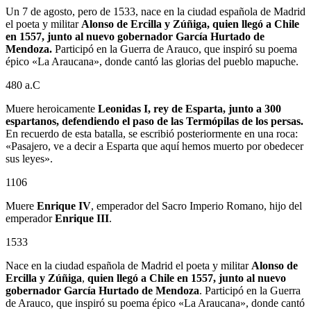
Un 7 de agosto, pero de 1533, nace en la ciudad española de Madrid
el poeta y militar
Alonso de Ercilla y Zúñiga, quien llegó a Chile
en 1557, junto al nuevo gobernador García Hurtado de
Mendoza.
Participó en la Guerra de Arauco, que inspiró su poema
épico «La Araucana», donde cantó las glorias del pueblo mapuche.
480 a.C
Muere heroicamente
Leonidas I, rey de Esparta, junto a 300
espartanos, defendiendo el paso de las Termópilas de los persas.
En recuerdo de esta batalla, se escribió posteriormente en una roca:
«Pasajero, ve a decir a Esparta que aquí hemos muerto por obedecer
sus leyes».
1106
Muere
Enrique IV
, emperador del Sacro Imperio Romano, hijo del
emperador
Enrique III
.
1533
Nace en la ciudad española de Madrid el poeta y militar
Alonso de
Ercilla y Zúñiga
,
quien llegó a Chile en 1557, junto al nuevo
gobernador
García Hurtado de Mendoza
. Participó en la Guerra
de Arauco, que inspiró su poema épico «La Araucana», donde cantó