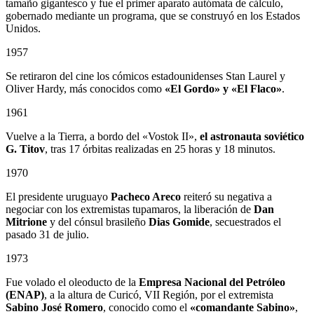
tamaño gigantesco y fue el primer aparato autómata de cálculo,
gobernado mediante un programa, que se construyó en los Estados
Unidos.
1957
Se retiraron del cine los cómicos estadounidenses Stan Laurel y
Oliver Hardy, más conocidos como
«El Gordo» y «El Flaco»
.
1961
Vuelve a la Tierra, a bordo del «Vostok II»,
el astronauta soviético
G. Titov
, tras 17 órbitas realizadas en 25 horas y 18 minutos.
1970
El presidente uruguayo
Pacheco Areco
reiteró su negativa a
negociar con los extremistas tupamaros, la liberación de
Dan
Mitrione
y del cónsul brasileño
Dias Gomide
, secuestrados el
pasado 31 de julio.
1973
Fue volado el oleoducto de la
Empresa Nacional del Petróleo
(ENAP)
, a la altura de Curicó, VII Región, por el extremista
Sabino
José Romero
, conocido como el
«comandante Sabino»
,