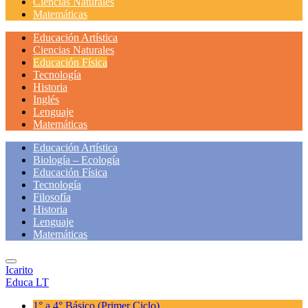
Ciencias Naturales
Matemáticas
Educación Artística
Ciencias Naturales
Educación Física
Tecnología
Historia
Inglés
Lenguaje
Matemáticas
Educación Artística
Biología – Ecología
Educación Física
Tecnología
Filosofía
Historia
Lenguaje
Matemáticas
Icarito
Educa LT
1° a 4° Básico
(Primer Ciclo)