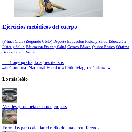
Ejercicios metódicos del cuerpo
(Primer Ciclo)
(Segundo Ciclo)
Deporte
Educación Física y Salud
Educación
Física y Salud
Educación Física y Salud
Octavo Básico
Quinto Básico
Séptimo
Básico
Sexto Básico
←
Biogeografía, bosques densos
4to Concurso Nacional Escolar «Teñir: Magia y Color»
→
Lo más leído
Metales y no metales con ejemplos
Fórmulas para calcular el radio de una circunferencia