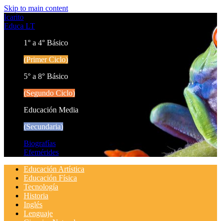
Skip to main content
Icarito
Educa LT
1° a 4° Básico
(Primer Ciclo)
5° a 8° Básico
(Segundo Ciclo)
Educación Media
(Secundaria)
Biografías
Efemérides
Educación Artística
Educación Física
Tecnología
Historia
Inglés
Lenguaje