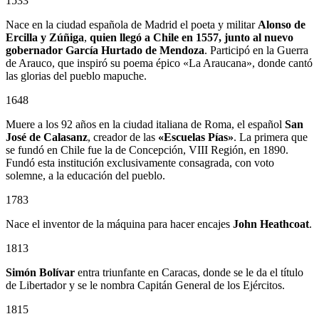
1533
Nace en la ciudad española de Madrid el poeta y militar
Alonso de
Ercilla y Zúñiga
,
quien llegó a Chile en 1557, junto al nuevo
gobernador
García Hurtado de Mendoza
. Participó en la Guerra
de Arauco, que inspiró su poema épico «La Araucana», donde cantó
las glorias del pueblo mapuche.
1648
Muere a los 92 años en la ciudad italiana de Roma, el español
San
José de Calasanz
, creador de las
«Escuelas Pías»
. La primera que
se fundó en Chile fue la de Concepción, VIII Región, en 1890.
Fundó esta institución exclusivamente consagrada, con voto
solemne, a la educación del pueblo.
1783
Nace el inventor de la máquina para hacer encajes
John Heathcoat
.
1813
Simón Bolívar
entra triunfante en Caracas, donde se le da el título
de Libertador y se le nombra Capitán General de los Ejércitos.
1815