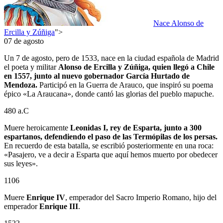
Nace Alonso de
Ercilla y Zúñiga
">
07 de agosto
Un 7 de agosto, pero de 1533, nace en la ciudad española de Madrid
el poeta y militar
Alonso de Ercilla y Zúñiga, quien llegó a Chile
en 1557, junto al nuevo gobernador García Hurtado de
Mendoza.
Participó en la Guerra de Arauco, que inspiró su poema
épico «La Araucana», donde cantó las glorias del pueblo mapuche.
480 a.C
Muere heroicamente
Leonidas I, rey de Esparta, junto a 300
espartanos, defendiendo el paso de las Termópilas de los persas.
En recuerdo de esta batalla, se escribió posteriormente en una roca:
«Pasajero, ve a decir a Esparta que aquí hemos muerto por obedecer
sus leyes».
1106
Muere
Enrique IV
, emperador del Sacro Imperio Romano, hijo del
emperador
Enrique III
.