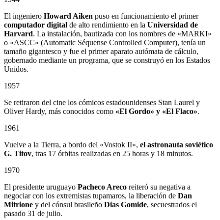
El ingeniero
Howard Aiken
puso en funcionamiento el primer
computador digital
de alto rendimiento en la
Universidad de
Harvard
. La instalación, bautizada con los nombres de «MARKI»
o «ASCC» (Automatic Séquense Controlled Computer), tenía un
tamaño gigantesco y fue el primer aparato autómata de cálculo,
gobernado mediante un programa, que se construyó en los Estados
Unidos.
1957
Se retiraron del cine los cómicos estadounidenses Stan Laurel y
Oliver Hardy, más conocidos como
«El Gordo» y «El Flaco»
.
1961
Vuelve a la Tierra, a bordo del «Vostok II»,
el astronauta soviético
G. Titov
, tras 17 órbitas realizadas en 25 horas y 18 minutos.
1970
El presidente uruguayo
Pacheco Areco
reiteró su negativa a
negociar con los extremistas tupamaros, la liberación de
Dan
Mitrione
y del cónsul brasileño
Dias Gomide
, secuestrados el
pasado 31 de julio.