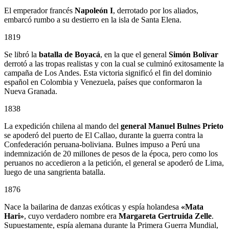
El emperador francés
Napoleón I
, derrotado por los aliados,
embarcó rumbo a su destierro en la isla de Santa Elena.
1819
Se libró la
batalla de Boyacá
, en la que el general
Simón Bolívar
derrotó a las tropas realistas y con la cual se culminó exitosamente la
campaña de Los Andes. Esta victoria significó el fin del dominio
español en Colombia y Venezuela, países que conformaron la
Nueva Granada.
1838
La expedición chilena al mando del
general Manuel Bulnes Prieto
se apoderó del puerto de El Callao, durante la guerra contra la
Confederación peruana-boliviana. Bulnes impuso a Perú una
indemnización de 20 millones de pesos de la época, pero como los
peruanos no accedieron a la petición, el general se apoderó de Lima,
luego de una sangrienta batalla.
1876
Nace la bailarina de danzas exóticas y espía holandesa
«Mata
Hari»
, cuyo verdadero nombre era
Margareta Gertruida Zelle
.
Supuestamente, espía alemana durante la Primera Guerra Mundial,