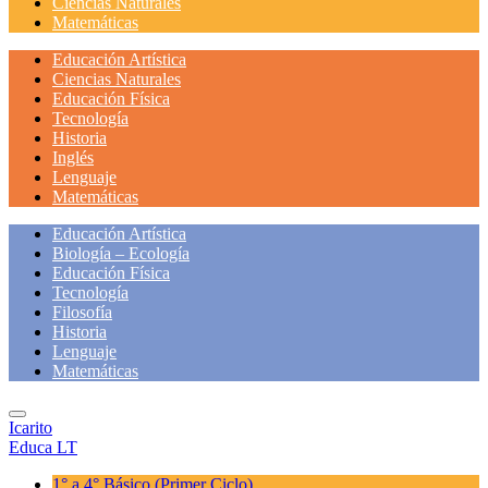
Ciencias Naturales
Matemáticas
Educación Artística
Ciencias Naturales
Educación Física
Tecnología
Historia
Inglés
Lenguaje
Matemáticas
Educación Artística
Biología – Ecología
Educación Física
Tecnología
Filosofía
Historia
Lenguaje
Matemáticas
Icarito
Educa LT
1° a 4° Básico
(Primer Ciclo)