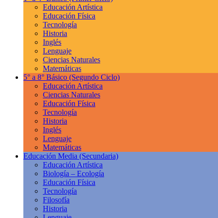
Educación Artística
Educación Física
Tecnología
Historia
Inglés
Lenguaje
Ciencias Naturales
Matemáticas
5° a 8° Básico
(Segundo Ciclo)
Educación Artística
Ciencias Naturales
Educación Física
Tecnología
Historia
Inglés
Lenguaje
Matemáticas
Educación Media
(Secundaria)
Educación Artística
Biología – Ecología
Educación Física
Tecnología
Filosofía
Historia
Lenguaje