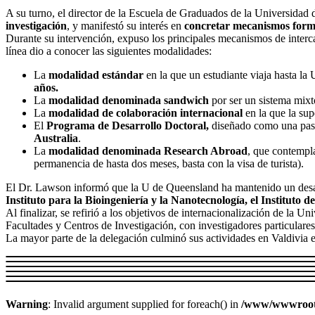
A su turno, el director de la Escuela de Graduados de la Universida
investigación
, y manifestó su interés en
concretar mecanismos form
Durante su intervención, expuso los principales mecanismos de interca
línea dio a conocer las siguientes modalidades:
La
modalidad estándar
en la que un estudiante viaja hasta la
años.
La
modalidad denominada sandwich
por ser un sistema mix
La
modalidad de colaboración internacional
en la que la sup
El
Programa de Desarrollo Doctoral,
diseñado como una pasa
Australia
.
La
modalidad denominada Research Abroad
, que contempla
permanencia de hasta dos meses, basta con la visa de turista).
El Dr. Lawson informó que la U de Queensland ha mantenido un desar
Instituto para la Bioingeniería y la Nanotecnología, el Instituto d
Al finalizar, se refirió a los objetivos de internacionalización de la 
Facultades y Centros de Investigación, con investigadores particulares
La mayor parte de la delegación culminó sus actividades en Valdivia el
Warning
: Invalid argument supplied for foreach() in
/www/wwwroot/w