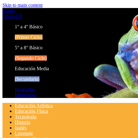
Skip to main content
Icarito
Educa LT
1° a 4° Básico
(Primer Ciclo)
5° a 8° Básico
(Segundo Ciclo)
Educación Media
(Secundaria)
Biografías
Efemérides
Educación Artística
Educación Física
Tecnología
Historia
Inglés
Lenguaje