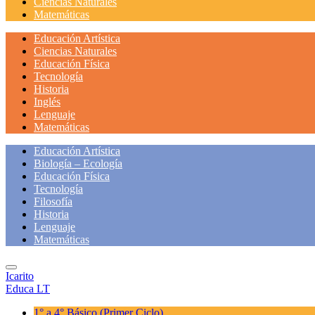
Ciencias Naturales
Matemáticas
Educación Artística
Ciencias Naturales
Educación Física
Tecnología
Historia
Inglés
Lenguaje
Matemáticas
Educación Artística
Biología – Ecología
Educación Física
Tecnología
Filosofía
Historia
Lenguaje
Matemáticas
Icarito
Educa LT
1° a 4° Básico
(Primer Ciclo)