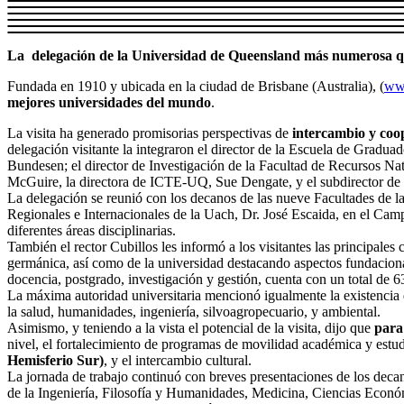
La delegación de la Universidad de Queensland más numerosa que
Fundada en 1910 y ubicada en la ciudad de Brisbane (Australia), (
ww
mejores universidades del mundo
.
La visita ha generado promisorias perspectivas de
intercambio y coo
delegación visitante la integraron el director de la Escuela de Gra
Bundesen; el director de Investigación de la Facultad de Recursos Na
McGuire, la directora de ICTE-UQ, Sue Dengate, y el subdirector 
La delegación se reunió con los decanos de las nueve Facultades de 
Regionales e Internacionales de la Uach, Dr. José Escaida, en el Campu
diferentes áreas disciplinarias.
También el rector Cubillos les informó a los visitantes las principales
germánica, así como de la universidad destacando aspectos fundaciona
docencia, postgrado, investigación y gestión, cuenta con un total de 
La máxima autoridad universitaria mencionó igualmente la existencia
la salud, humanidades, ingeniería, silvoagropecuario, y ambiental.
Asimismo, y teniendo a la vista el potencial de la visita, dijo que
para
nivel, el fortalecimiento de programas de movilidad académica y estudia
Hemisferio Sur)
, y el intercambio cultural.
La jornada de trabajo continuó con breves presentaciones de los decano
de la Ingeniería, Filosofía y Humanidades, Medicina, Ciencias Económi