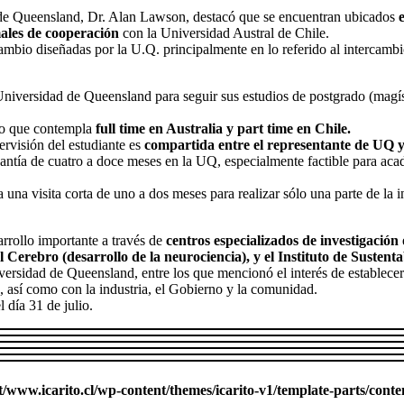
d de Queensland, Dr. Alan Lawson, destacó que se encuentran ubicados
ales de cooperación
con la Universidad Austral de Chile.
mbio diseñadas por la U.Q. principalmente en lo referido al intercambi
 Universidad de Queensland para seguir sus estudios de postgrado (mag
to que contempla
full time en Australia y part time en Chile.
ervisión del estudiante es
compartida entre el representante de UQ y 
ntía de cuatro a doce meses en la UQ, especialmente factible para ac
 una visita corta de uno a dos meses para realizar sólo una parte de la 
rollo importante a través de
centros especializados de investigación
el Cerebro (desarrollo de la neurociencia), y el Instituto de Sustent
Universidad de Queensland, entre los que mencionó el interés de establece
, así como con la industria, el Gobierno y la comunidad.
 día 31 de julio.
ww.icarito.cl/wp-content/themes/icarito-v1/template-parts/conte