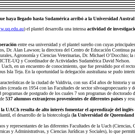
 haya llegado hasta Sudamérica arribó a la Universidad Austral 
w.uq.edu.au
) el plantel desarrolla una intensa
actividad de investigaci
peración
entre esa universidad y el plantel sureño con cuyas principale
duados, Dr. Alan Lawson; la directora del Centro de Educación Continu
turales, Agronomía y Ciencias Veterinarias, Dr. Michael O’Docchio; la 
de ICTE-UQ y Coordinador de Actividades Sudamérica David Nelson.
la Uach, en un encuentro de conocimiento, que fue presidido por el rec
s Isla Teja. En la oportunidad la delegación australiana se pudo interio
 características de la ciudad de Valdivia, con sus 454 años de historia y
les (creada en 1954 con las Facultades de sector silvoagropecuario y 
63 programas de postgrado de los cuales 7 son programas de doctorado de
 de
537 alumnos extranjeros provenientes de diferentes países
y resu
 la UACh resulta de alto interés fomentar el aprendizaje del inglé
ntil, el desarrollo de la biotecología (
la Universidad de Queensland 
s y representantes de las diferentes Facultades de la Uach (Ciencias, C
cas y Administrativas, y Ciencias Jurídicas y Sociales), lo que permiti