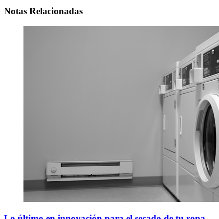
Notas Relacionadas
Lo último en innovación para el secado de tu ropa