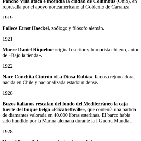
Pancho Villa ataca e incendia la ciudad de Columbus
(Ohio), en
represalia por el apoyo norteamericano al Gobierno de Carranza.
1919
Fallece Ernst Haeckel
, zoólogo y filósofo alemán.
1921
Muere Daniel Riquelme
original escritor y humorista chileno, autor
de «Bajo la tienda».
1922
Nace Conchita Cintrón «La Diosa Rubia»
, famosa rejoneadora,
nacida en Chile y nacionalizada estadounidense.
1928
Buzos italianos rescatan del fondo del Mediterráneo la caja
fuerte del buque belga «Elizabethville»
, que contenía una partida
de diamantes valorada en 40.000 libras esterlinas. El barco había
sido hundido por la Marina alemana durante la I Guerra Mundial.
1928