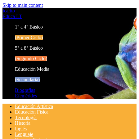
Skip to main content
Icarito
Educa LT
1° a 4° Básico
(Primer Ciclo)
5° a 8° Básico
(Segundo Ciclo)
Educación Media
(Secundaria)
Biografías
Efemérides
Educación Artística
Educación Física
Tecnología
Historia
Inglés
Lenguaje