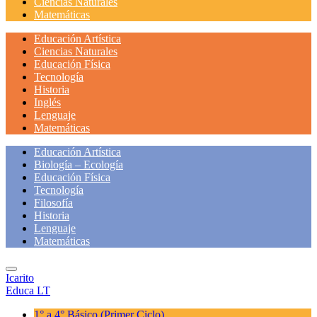
Ciencias Naturales
Matemáticas
Educación Artística
Ciencias Naturales
Educación Física
Tecnología
Historia
Inglés
Lenguaje
Matemáticas
Educación Artística
Biología – Ecología
Educación Física
Tecnología
Filosofía
Historia
Lenguaje
Matemáticas
Icarito
Educa LT
1° a 4° Básico
(Primer Ciclo)