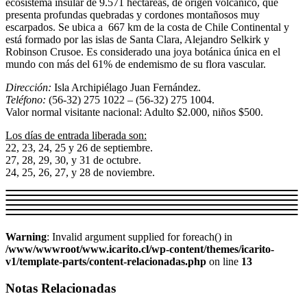
ecosistema insular de 9.571 hectáreas, de origen volcánico, que
presenta profundas quebradas y cordones montañosos muy
escarpados. Se ubica a 667 km de la costa de Chile Continental y
está formado por las islas de Santa Clara, Alejandro Selkirk y
Robinson Crusoe. Es considerado una joya botánica única en el
mundo con más del 61% de endemismo de su flora vascular.
Dirección:
Isla Archipiélago Juan Fernández.
Teléfono:
(56-32) 275 1022 – (56-32) 275 1004.
Valor normal visitante nacional: Adulto $2.000, niños $500.
Los días de entrada liberada son:
22, 23, 24, 25 y 26 de septiembre.
27, 28, 29, 30, y 31 de octubre.
24, 25, 26, 27, y 28 de noviembre.
Warning
: Invalid argument supplied for foreach() in
/www/wwwroot/www.icarito.cl/wp-content/themes/icarito-
v1/template-parts/content-relacionadas.php
on line
13
Notas Relacionadas