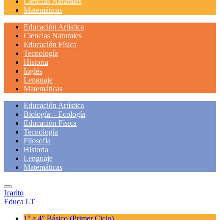
Ciencias Naturales
Matemáticas
Educación Artística
Ciencias Naturales
Educación Física
Tecnología
Historia
Inglés
Lenguaje
Matemáticas
Educación Artística
Biología – Ecología
Educación Física
Tecnología
Filosofía
Historia
Lenguaje
Matemáticas
Icarito
Educa LT
1° a 4° Básico
(Primer Ciclo)