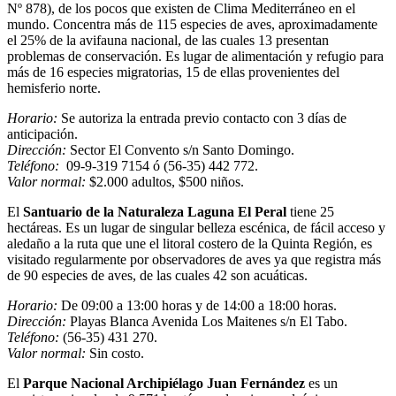
Nº 878), de los pocos que existen de Clima Mediterráneo en el
mundo. Concentra más de 115 especies de aves, aproximadamente
el 25% de la avifauna nacional, de las cuales 13 presentan
problemas de conservación. Es lugar de alimentación y refugio para
más de 16 especies migratorias, 15 de ellas provenientes del
hemisferio norte.
Horario:
Se autoriza la entrada previo contacto con 3 días de
anticipación.
Dirección:
Sector El Convento s/n Santo Domingo.
Teléfono:
09-9-319 7154 ó (56-35) 442 772.
Valor normal:
$2.000 adultos, $500 niños.
El
Santuario de la Naturaleza Laguna El Peral
tiene 25
hectáreas. Es un lugar de singular belleza escénica, de fácil acceso y
aledaño a la ruta que une el litoral costero de la Quinta Región, es
visitado regularmente por observadores de aves ya que registra más
de 90 especies de aves, de las cuales 42 son acuáticas.
Horario:
De 09:00 a 13:00 horas y de 14:00 a 18:00 horas.
Dirección:
Playas Blanca Avenida Los Maitenes s/n El Tabo.
Teléfono:
(56-35) 431 270.
Valor normal:
Sin costo.
El
Parque Nacional Archipiélago Juan Fernández
es un