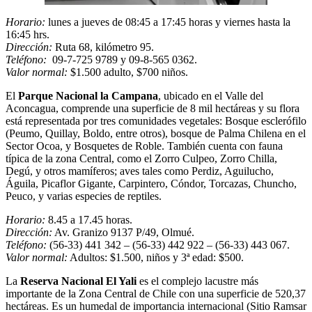
Horario:
lunes a jueves de 08:45 a 17:45 horas y viernes hasta la
16:45 hrs.
Dirección:
Ruta 68, kilómetro 95.
Teléfono:
09-7-725 9789 y 09-8-565 0362.
Valor normal:
$1.500 adulto, $700 niños.
El
Parque Nacional la Campana
, ubicado en el Valle del
Aconcagua, comprende una superficie de 8 mil hectáreas y su flora
está representada por tres comunidades vegetales: Bosque esclerófilo
(Peumo, Quillay, Boldo, entre otros), bosque de Palma Chilena en el
Sector Ocoa, y Bosquetes de Roble. También cuenta con fauna
típica de la zona Central, como el Zorro Culpeo, Zorro Chilla,
Degú, y otros mamíferos; aves tales como Perdiz, Aguilucho,
Águila, Picaflor Gigante, Carpintero, Cóndor, Torcazas, Chuncho,
Peuco, y varias especies de reptiles.
Horario:
8.45 a 17.45 horas.
Dirección:
Av. Granizo 9137 P/49, Olmué.
Teléfono:
(56-33) 441 342 – (56-33) 442 922 – (56-33) 443 067.
Valor normal:
Adultos: $1.500, niños y 3ª edad: $500.
La
Reserva Nacional El Yali
es el complejo lacustre más
importante de la Zona Central de Chile con una superficie de 520,37
hectáreas. Es un humedal de importancia internacional (Sitio Ramsar