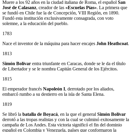
Muere a los 92 años en la ciudad italiana de Roma, el español
San
José de Calasanz
, creador de las
«Escuelas Pías»
. La primera que
se fundó en Chile fue la de Concepción, VIII Región, en 1890.
Fundó esta institución exclusivamente consagrada, con voto
solemne, a la educación del pueblo.
1783
Nace el inventor de la máquina para hacer encajes
John Heathcoat
.
1813
Simón Bolívar
entra triunfante en Caracas, donde se le da el título
de Libertador y se le nombra Capitán General de los Ejércitos.
1815
El emperador francés
Napoleón I
, derrotado por los aliados,
embarcó rumbo a su destierro en la isla de Santa Elena.
1819
Se libró la
batalla de Boyacá
, en la que el general
Simón Bolívar
derrotó a las tropas realistas y con la cual se culminó exitosamente la
campaña de Los Andes. Esta victoria significó el fin del dominio
español en Colombia y Venezuela, países que conformaron la