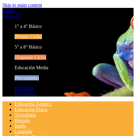
Skip to main content
Icarito
Educa LT
1° a 4° Básico
(Primer Ciclo)
5° a 8° Básico
(Segundo Ciclo)
Educación Media
(Secundaria)
Biografías
Efemérides
Educación Artística
Educación Física
Tecnología
Historia
Inglés
Lenguaje