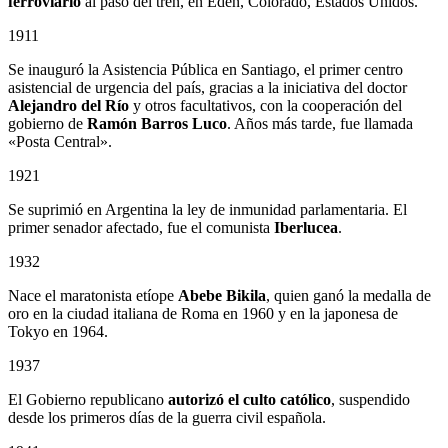
ferroviario
al paso del tren, en Edén, Colorado, Estados Unidos.
1911
Se inauguró la Asistencia Pública en Santiago, el primer centro
asistencial de urgencia del país, gracias a la iniciativa del doctor
Alejandro del Río
y otros facultativos, con la cooperación del
gobierno de
Ramón Barros Luco
. Años más tarde, fue llamada
«Posta Central».
1921
Se suprimió en Argentina la ley de inmunidad parlamentaria. El
primer senador afectado, fue el comunista
Iberlucea
.
1932
Nace el maratonista etíope
Abebe Bikila
, quien ganó la medalla de
oro en la ciudad italiana de Roma en 1960 y en la japonesa de
Tokyo en 1964.
1937
El Gobierno republicano
autorizó el culto católico
, suspendido
desde los primeros días de la guerra civil española.