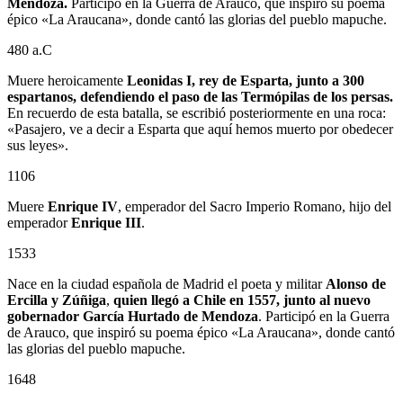
Mendoza.
Participó en la Guerra de Arauco, que inspiró su poema
épico «La Araucana», donde cantó las glorias del pueblo mapuche.
480 a.C
Muere heroicamente
Leonidas I, rey de Esparta, junto a 300
espartanos, defendiendo el paso de las Termópilas de los persas.
En recuerdo de esta batalla, se escribió posteriormente en una roca:
«Pasajero, ve a decir a Esparta que aquí hemos muerto por obedecer
sus leyes».
1106
Muere
Enrique IV
, emperador del Sacro Imperio Romano, hijo del
emperador
Enrique III
.
1533
Nace en la ciudad española de Madrid el poeta y militar
Alonso de
Ercilla y Zúñiga
,
quien llegó a Chile en 1557, junto al nuevo
gobernador
García Hurtado de Mendoza
. Participó en la Guerra
de Arauco, que inspiró su poema épico «La Araucana», donde cantó
las glorias del pueblo mapuche.
1648