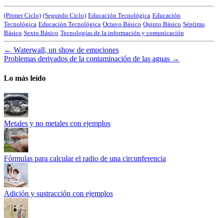
(Primer Ciclo)
(Segundo Ciclo)
Educación Tecnológica
Educación
Tecnológica
Educación Tecnológica
Octavo Básico
Quinto Básico
Séptimo
Básico
Sexto Básico
Tecnologías de la información y comunicación
←
Waterwall, un show de emociones
Problemas derivados de la contaminación de las aguas
→
Lo más leído
Metales y no metales con ejemplos
Fórmulas para calcular el radio de una circunferencia
Adición y sustracción con ejemplos