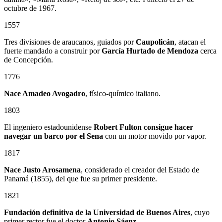
octubre de 1967.
1557
Tres divisiones de araucanos, guiados por
Caupolicán
, atacan el
fuerte mandado a construir por
García Hurtado de Mendoza
cerca
de Concepción.
1776
Nace Amadeo Avogadro
, físico-químico italiano.
1803
El ingeniero estadounidense
Robert Fulton consigue hacer
navegar un barco por el Sena
con un motor movido por vapor.
1817
Nace Justo Arosamena
, considerado el creador del Estado de
Panamá (1855), del que fue su primer presidente.
1821
Fundación definitiva de la Universidad de Buenos Aires
, cuyo
primer rector fue el doctor
Antonio Sáenz.