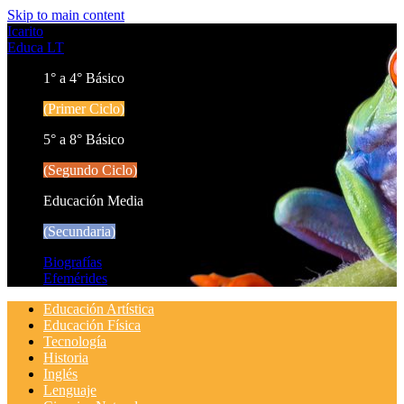
Skip to main content
Icarito
Educa LT
1° a 4° Básico
(Primer Ciclo)
5° a 8° Básico
(Segundo Ciclo)
Educación Media
(Secundaria)
Biografías
Efemérides
Educación Artística
Educación Física
Tecnología
Historia
Inglés
Lenguaje