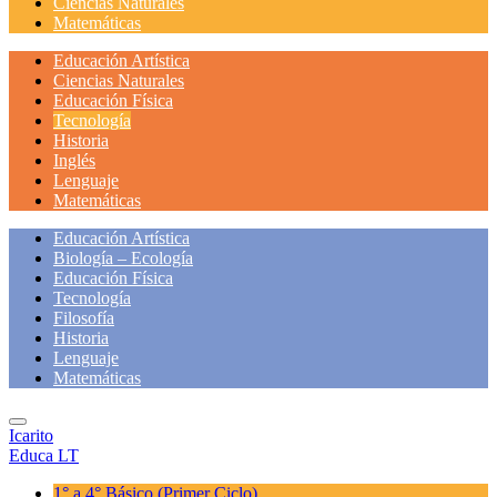
Ciencias Naturales
Matemáticas
Educación Artística
Ciencias Naturales
Educación Física
Tecnología
Historia
Inglés
Lenguaje
Matemáticas
Educación Artística
Biología – Ecología
Educación Física
Tecnología
Filosofía
Historia
Lenguaje
Matemáticas
Icarito
Educa LT
1° a 4° Básico
(Primer Ciclo)