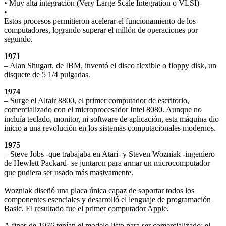
• Muy alta integración (Very Large Scale Integration o VLSI)
•
Estos procesos permitieron acelerar el funcionamiento de los
computadores, logrando superar el millón de operaciones por
segundo.
1971
– Alan Shugart, de IBM, inventó el disco flexible o floppy disk, un
disquete de 5 1/4 pulgadas.
1974
– Surge el Altair 8800, el primer computador de escritorio,
comercializado con el microprocesador Intel 8080. Aunque no
incluía teclado, monitor, ni software de aplicación, esta máquina dio
inicio a una revolución en los sistemas computacionales modernos.
1975
– Steve Jobs -que trabajaba en Atari- y Steven Wozniak -ingeniero
de Hewlett Packard- se juntaron para armar un microcomputador
que pudiera ser usado más masivamente.
Wozniak diseñó una placa única capaz de soportar todos los
componentes esenciales y desarrolló el lenguaje de programación
Basic. El resultado fue el primer computador Apple.
A fines de 1976 tenían el modelo listo para ser comercializado: el