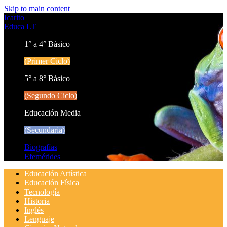
Skip to main content
Icarito
Educa LT
1° a 4° Básico
(Primer Ciclo)
5° a 8° Básico
(Segundo Ciclo)
Educación Media
(Secundaria)
Biografías
Efemérides
Educación Artística
Educación Física
Tecnología
Historia
Inglés
Lenguaje