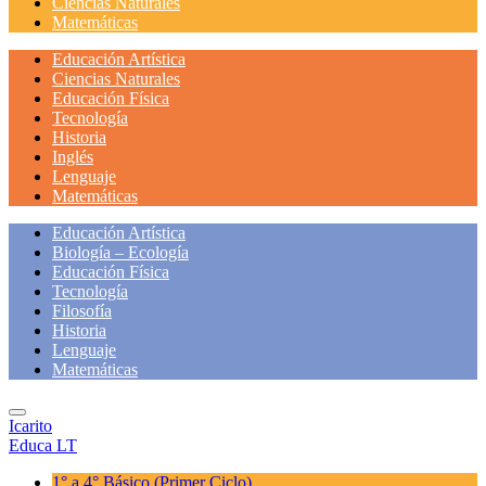
Ciencias Naturales
Matemáticas
Educación Artística
Ciencias Naturales
Educación Física
Tecnología
Historia
Inglés
Lenguaje
Matemáticas
Educación Artística
Biología – Ecología
Educación Física
Tecnología
Filosofía
Historia
Lenguaje
Matemáticas
Icarito
Educa LT
1° a 4° Básico
(Primer Ciclo)