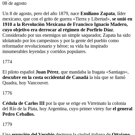
08 de agosto
Un 8 de agosto, pero del año 1879, nace
Emiliano Zapata
, líder
mexicano, que con el grito de guerra «Tierra y Libertad»,
se unió en
1910 a la Revolución Mexicana de Francisco Ignacio Madero,
cuyo objetivo era derrocar al régimen de Porfirio Díaz
.
Considerado por sus enemigos un simple saqueador, Zapata ha sido
idolatrado por los campesinos y por la gente del pueblo como
reformador revolucionario y héroe; su vida ha inspirado
innumerables leyendas y corridos populares.
1774
El piloto español
Juan Pérez
, que mandaba la fragata «Santiago»,
descubre en la costa occidental de Canadá
la isla que se llamó
Quadra, hoy Vancouver.
1776
Cédula de Carlos III
por la que se erige en Virreinato la colonia
del Río de la Plata, hoy Argentina, cuyo primer virrey fue
el general
Pedro Ceballos.
1779
Una
erupción del Vesubio
destruye la ciudad italiana de
Ottajano
.