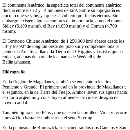
El continente Antártico: la superficie total del continente antártico
fluctúa entre los 12 y 14 millones de km². Sobre su topografía es
poco lo que se sabe, ya que está cubierto por hielos eternos. Sin
embargo, existen algunas cumbres de importancia, como el monte
Sidley (6.100 msnm), el Ray (4.639 msnm) y el Coman (4.700
msnm).
El Territorio Chileno Antártico, de 1.250.000 km² abarca desde los
53º y los 90º de longitud oeste del polo sur y comprende toda la
península Antártica, llamada Tierra de O’Higgins y las islas que la
rodean, además de parte de los mares de Weddell y de
Bellingshausen.
Hidrografía
En la Región de Magallanes, también se encuentran los ríos
Penitente y Grande. El primero está en la provincia de Magallanes y
el segundo, en la de Tierra del Fuego. Ambos llevan sus aguas hacia
territorio argentino y constituyen afluentes de cursos de agua de
mayor caudal.
También figura el río Pérez, que nace en la cordillera Vidal y recorre
unos 40 km hasta desembocar en el seno Skyring.
En la península de Brunswick, se encuentran los ríos Canelos y San