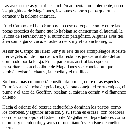
Las aves costeras y marinas también aumentan notablemente, como
los pingüinos de Magallanes, los patos vapor o patos quetru, la
caranca y la paloma antártica.
En el Campo de Hielo Sur hay una escasa vegetación, y entre las
pocas especies de fauna que lo habitan se encuentran el huemul, la
laucha de Hershkovitz y el huroncito patagónico. Algunas aves del
área son la garza cuca, el ostrero del sur y el carancho negro.
Al sur de Campo de Hielo Sur y al este de los archipiélagos subsiste
una vegetación de hoja caduca llamada bosque caducifolio del sur,
dominado por la lenga. En su parte más austral las especies
mayoritarias son el coihue de Magallanes y el canelo, aunque
también existe la chaura, la tchelia y el maillico.
Su fauna más común está constituida por la , entre otras especies.
Entre las aveslaucha de pelo largo, la rata conejo, el zorro culpeo, el
puma y el gato de Geoffroy resaltan el caiquén común y el flamenco
chileno.
Hacia el oriente del bosque caducifolio dominan los pastos, como
los coirones, y algunos arbustos, y su fauna es escasa, con roedores
como el ratón topo del Estrecho de Magallanes, depredadores como
el puma y el colocolo, y aves como el ñandú y el cisne de cuello
negro.