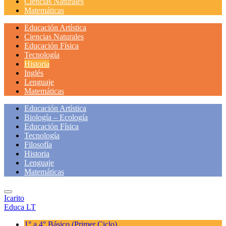
Ciencias Naturales
Matemáticas
Educación Artística
Ciencias Naturales
Educación Física
Tecnología
Historia
Inglés
Lenguaje
Matemáticas
Educación Artística
Biología – Ecología
Educación Física
Tecnología
Filosofía
Historia
Lenguaje
Matemáticas
Icarito
Educa LT
1° a 4° Básico
(Primer Ciclo)