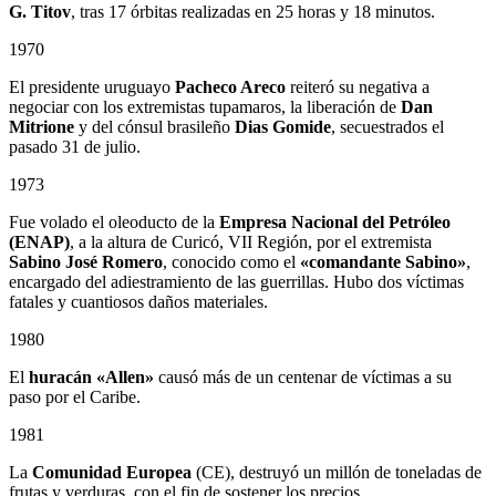
G. Titov
, tras 17 órbitas realizadas en 25 horas y 18 minutos.
1970
El presidente uruguayo
Pacheco Areco
reiteró su negativa a
negociar con los extremistas tupamaros, la liberación de
Dan
Mitrione
y del cónsul brasileño
Dias Gomide
, secuestrados el
pasado 31 de julio.
1973
Fue volado el oleoducto de la
Empresa Nacional del Petróleo
(ENAP)
, a la altura de Curicó, VII Región, por el extremista
Sabino
José Romero
, conocido como el
«comandante Sabino»
,
encargado del adiestramiento de las guerrillas. Hubo dos víctimas
fatales y cuantiosos daños materiales.
1980
El
huracán «Allen»
causó más de un centenar de víctimas a su
paso por el Caribe.
1981
La
Comunidad Europea
(CE), destruyó un millón de toneladas de
frutas y verduras, con el fin de sostener los precios.