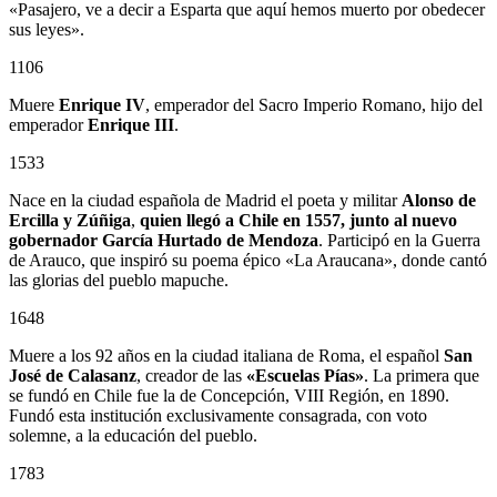
«Pasajero, ve a decir a Esparta que aquí hemos muerto por obedecer
sus leyes».
1106
Muere
Enrique IV
, emperador del Sacro Imperio Romano, hijo del
emperador
Enrique III
.
1533
Nace en la ciudad española de Madrid el poeta y militar
Alonso de
Ercilla y Zúñiga
,
quien llegó a Chile en 1557, junto al nuevo
gobernador
García Hurtado de Mendoza
. Participó en la Guerra
de Arauco, que inspiró su poema épico «La Araucana», donde cantó
las glorias del pueblo mapuche.
1648
Muere a los 92 años en la ciudad italiana de Roma, el español
San
José de Calasanz
, creador de las
«Escuelas Pías»
. La primera que
se fundó en Chile fue la de Concepción, VIII Región, en 1890.
Fundó esta institución exclusivamente consagrada, con voto
solemne, a la educación del pueblo.
1783