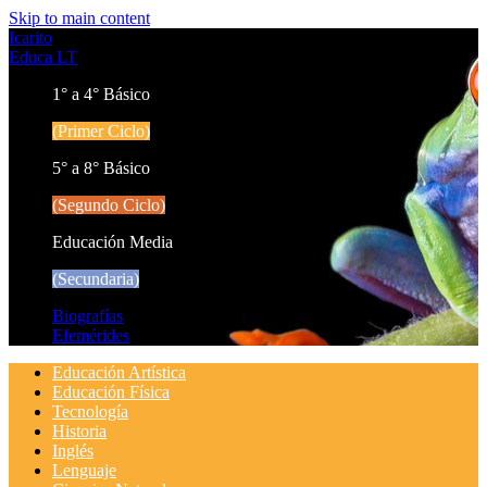
Skip to main content
Icarito
Educa LT
1° a 4° Básico
(Primer Ciclo)
5° a 8° Básico
(Segundo Ciclo)
Educación Media
(Secundaria)
Biografías
Efemérides
Educación Artística
Educación Física
Tecnología
Historia
Inglés
Lenguaje