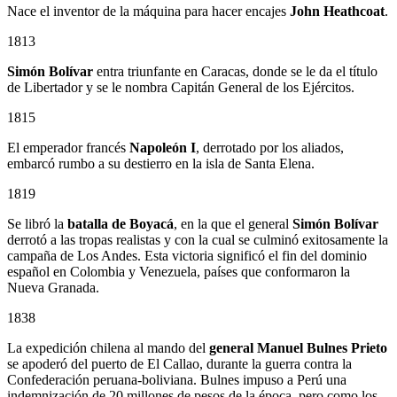
Nace el inventor de la máquina para hacer encajes
John Heathcoat
.
1813
Simón Bolívar
entra triunfante en Caracas, donde se le da el título
de Libertador y se le nombra Capitán General de los Ejércitos.
1815
El emperador francés
Napoleón I
, derrotado por los aliados,
embarcó rumbo a su destierro en la isla de Santa Elena.
1819
Se libró la
batalla de Boyacá
, en la que el general
Simón Bolívar
derrotó a las tropas realistas y con la cual se culminó exitosamente la
campaña de Los Andes. Esta victoria significó el fin del dominio
español en Colombia y Venezuela, países que conformaron la
Nueva Granada.
1838
La expedición chilena al mando del
general Manuel Bulnes Prieto
se apoderó del puerto de El Callao, durante la guerra contra la
Confederación peruana-boliviana. Bulnes impuso a Perú una
indemnización de 20 millones de pesos de la época, pero como los