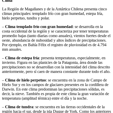
Clima
La Región de Magallanes y de la Antártica Chilena presenta cinco
climas principales: templado frío con gran humedad, estepa fría,
hielo perpetuo, tundra y polar.
–
Clima templado frío con gran humedad
: se desarrolla en la
costa occidental de la región y se caracteriza por tener temperaturas
promedio bajas (tanto diarias como anuales), vientos fuertes desde el
oeste, abundancia de nubosidad y altos índices de precipitaciones.
Por ejemplo, en Bahía Félix el registro de pluviosidad es de 4.794
mm anuales.
–
Clima de estepa fría
: presenta temperaturas, especialmente, en
invierno. Figura en las planicies de la Patagonia, área donde las
precipitaciones no se desarrollan con la intensidad del clima descrito
anteriormente, pero sí caen de manera constante durante todo el año.
–
Clima de hielo perpetuo
: se encuentra en la zona de Campo de
Hielo Sur y en los campos de glaciares presentes en la cordillera de
Darwin. En este clima predominan las precipitaciones sólidas, es
decir, la nieve. También es propia de este clima la gran variación de
temperatura (amplitud térmica) entre el día y la noche.
–
Clima de tundra
: se encuentra en las tierras occidentales de la
región hacia el sur, desde la isla Duque de York. Como los anteriores