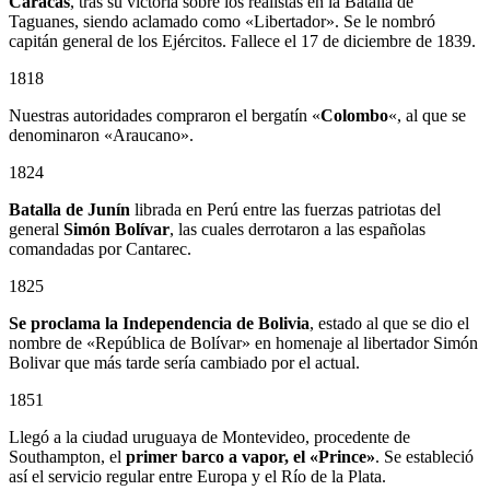
Caracas
, tras su victoria sobre los realistas en la Batalla de
Taguanes, siendo aclamado como «Libertador». Se le nombró
capitán general de los Ejércitos. Fallece el 17 de diciembre de 1839.
1818
Nuestras autoridades compraron el bergatín «
Colombo
«, al que se
denominaron «Araucano».
1824
Batalla de Junín
librada en Perú entre las fuerzas patriotas del
general
Simón Bolívar
, las cuales derrotaron a las españolas
comandadas por Cantarec.
1825
Se proclama la Independencia de Bolivia
, estado al que se dio el
nombre de «República de Bolívar» en homenaje al libertador Simón
Bolivar que más tarde sería cambiado por el actual.
1851
Llegó a la ciudad uruguaya de Montevideo, procedente de
Southampton, el
primer barco a vapor, el «Prince»
. Se estableció
así el servicio regular entre Europa y el Río de la Plata.