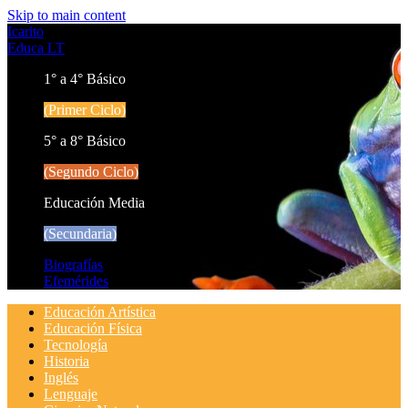
Skip to main content
Icarito
Educa LT
1° a 4° Básico
(Primer Ciclo)
5° a 8° Básico
(Segundo Ciclo)
Educación Media
(Secundaria)
Biografías
Efemérides
Educación Artística
Educación Física
Tecnología
Historia
Inglés
Lenguaje