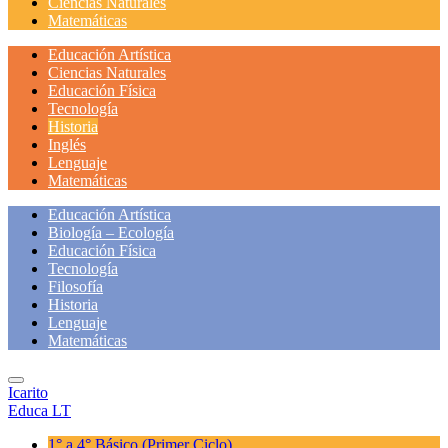
Ciencias Naturales
Matemáticas
Educación Artística
Ciencias Naturales
Educación Física
Tecnología
Historia
Inglés
Lenguaje
Matemáticas
Educación Artística
Biología – Ecología
Educación Física
Tecnología
Filosofía
Historia
Lenguaje
Matemáticas
Icarito
Educa LT
1° a 4° Básico
(Primer Ciclo)