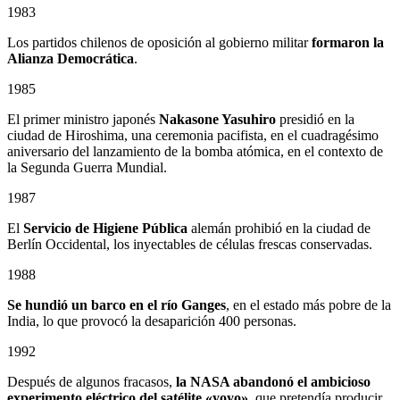
1983
Los partidos chilenos de oposición al gobierno militar
formaron la
Alianza Democrática
.
1985
El primer ministro japonés
Nakasone Yasuhiro
presidió en la
ciudad de Hiroshima, una ceremonia pacifista, en el cuadragésimo
aniversario del lanzamiento de la bomba atómica, en el contexto de
la Segunda Guerra Mundial.
1987
El
Servicio de Higiene Pública
alemán prohibió en la ciudad de
Berlín Occidental, los inyectables de células frescas conservadas.
1988
Se hundió un barco en el río Ganges
, en el estado más pobre de la
India, lo que provocó la desaparición 400 personas.
1992
Después de algunos fracasos,
la NASA abandonó el ambicioso
experimento eléctrico del satélite «yoyo»
, que pretendía producir