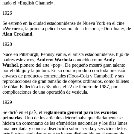
nado el «English Channel».
1926
Se estrenó en la ciudad estadounidense de Nueva York en el cine
«
Werner
«, la primera película sonora de la historia, «Don Juan», de
Alan Crosland.
1928
Nace en Pittsburgh, Pennsylvania, el artista estadounidense, hijo de
padres eslovacos,
Andrew Warhola
conocido como
Andy
Warhol
, pionero del arte «pop». De pequeño mostró gran talento
por el dibujo y la pintura. En su obra reprodujo con toda precisión
envases de productos comerciales (Coca-Cola y Campbell) y sus
reproducciones de gran tamaño de objetos ordinarios, como billetes
de dólar. Falleció a los 58 años, el 22 de febrero de 1987, por
complicaciones de una operación de vesícula.
1929
Se dictó en el país, el
reglamento general para las escuelas
primarias
. Uno de los artículos determinaba que diariamente se
hiciera un comentario de las efemérides nacionales y los días lunes
una meditada y concisa disertación sobre la vida y servicios de los
más ilustres ciudadanos que se hayan distinguido en el campo de