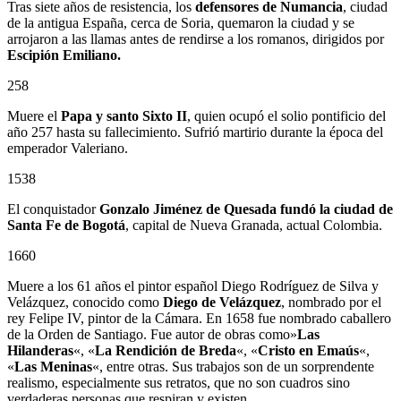
Tras siete años de resistencia, los
defensores de Numancia
, ciudad
de la antigua España, cerca de Soria, quemaron la ciudad y se
arrojaron a las llamas antes de rendirse a los romanos, dirigidos por
Escipión Emiliano.
258
Muere el
Papa y santo Sixto II
, quien ocupó el solio pontificio del
año 257 hasta su fallecimiento. Sufrió martirio durante la época del
emperador Valeriano.
1538
El conquistador
Gonzalo Jiménez de Quesada
fundó la ciudad de
Santa Fe de Bogotá
, capital de Nueva Granada, actual Colombia.
1660
Muere a los 61 años el pintor español Diego Rodríguez de Silva y
Velázquez, conocido como
Diego de Velázquez
, nombrado por el
rey Felipe IV, pintor de la Cámara. En 1658 fue nombrado caballero
de la Orden de Santiago. Fue autor de obras como»
Las
Hilanderas
«, «
La Rendición de Breda
«, «
Cristo en Emaús
«,
«
Las Meninas
«, entre otras. Sus trabajos son de un sorprendente
realismo, especialmente sus retratos, que no son cuadros sino
verdaderas personas que respiran y existen.