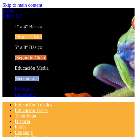
Skip to main content
Icarito
Educa LT
1° a 4° Básico
(Primer Ciclo)
5° a 8° Básico
(Segundo Ciclo)
Educación Media
(Secundaria)
Biografías
Efemérides
Educación Artística
Educación Física
Tecnología
Historia
Inglés
Lenguaje