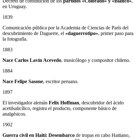
Decreto de constitución de los
partidos «Colorado» y «Blanco»
,
en Uruguay.
1839
Comunicación pública por la Academia de Ciencias de París del
descubrimiento de Daguerre, el
«daguerrotipo»
, primer paso para
la fotografía.
1883
Nace Carlos Lavín Acevedo
, musicólogo y compositor chileno.
1884
Nace Felipe Sasone
, escritor peruano.
1897
El investigador alemán
Felix Hoffman
, descubridor del ácido
acetilsalicílico, registra el producto, componente básico de
analgésicos.
1902
Guerra civil en Haití: Desembarco
de tropas en cabo Haitiano,