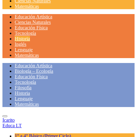
Ciencias Naturales
Matemáticas
Educación Artística
Ciencias Naturales
Educación Física
Tecnología
Historia
Inglés
Lenguaje
Matemáticas
Educación Artística
Biología – Ecología
Educación Física
Tecnología
Filosofía
Historia
Lenguaje
Matemáticas
Icarito
Educa LT
1° a 4° Básico
(Primer Ciclo)