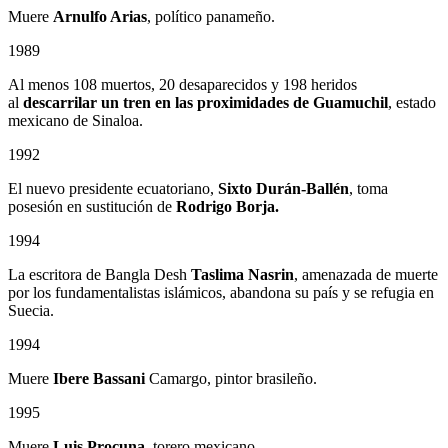
Muere
Arnulfo Arias
, político panameño.
1989
Al menos 108 muertos, 20 desaparecidos y 198 heridos
al
descarrilar un tren en las proximidades de Guamuchil
, estado
mexicano de Sinaloa.
1992
El nuevo presidente ecuatoriano,
Sixto Durán-Ballén
, toma
posesión en sustitución de
Rodrigo Borja.
1994
La escritora de Bangla Desh
Taslima Nasrin
, amenazada de muerte
por los fundamentalistas islámicos, abandona su país y se refugia en
Suecia.
1994
Muere
Ibere Bassani
Camargo, pintor brasileño.
1995
Muere
Luis Procuna
, torero mexicano.