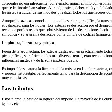
corporales no era infrecuente, por ejemplo: arañar al niño con espin
que se les inculcaban valores (verdad, justicia, deber, etc.) y habilida
les instaba a cuidar de sus modales y realizar todos los quehaceres dom
Aunque los aztecas conocían un tipo de escritura jeroglífica, la transm
el calmécac, para los nobles. Los aztecas se destacaron por el desarro
reconoce por los restos que sobrevivieron de las destrucciones hechas p
simbólica y su artesanía destacaba por la pintura de códices (manuscrit
La pintura, literatura y música
Fuera de la arquitectura, los aztecas destacaron en prácticamente todas
pictográficos, se refirieran a los más diversos temas, eran recopilac
influencias mixteca y de la zona mixteca-puebla.
Es imposible separar a la literatura de la música en la cultura azteca,
y riqueza, se prestaba perfectamente tanto para la descripción de acon
muy entusiastas.
Los tributos
Estos fueron la base de la riqueza del imperio. La mayoría de las ciuda
tejidos, etc.