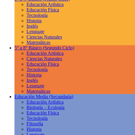
Educación Artística
Educación Física
Tecnología
Historia
Inglés
Lenguaje
Ciencias Naturales
Matemáticas
5° a 8° Básico
(Segundo Ciclo)
Educación Artística
Ciencias Naturales
Educación Física
Tecnología
Historia
Inglés
Lenguaje
Matemáticas
Educación Media
(Secundaria)
Educación Artística
Biología – Ecología
Educación Física
Tecnología
Filosofía
Historia
Lenguaje