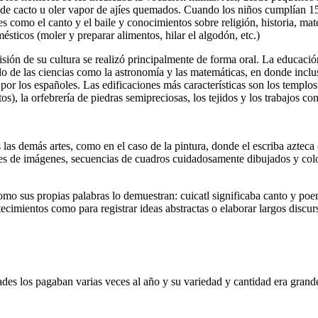
as de cacto u oler vapor de ajíes quemados. Cuando los niños cumplían 1
des como el canto y el baile y conocimientos sobre religión, historia, mat
ésticos (moler y preparar alimentos, hilar el algodón, etc.)
isión de su cultura se realizó principalmente de forma oral. La educación 
llo de las ciencias como la astronomía y las matemáticas, en donde inclu
or los españoles. Las edificaciones más características son los templos d
os), la orfebrería de piedras semipreciosas, los tejidos y los trabajos co
 las demás artes, como en el caso de la pintura, donde el escriba azteca o
iones de imágenes, secuencias de cuadros cuidadosamente dibujados y co
 como sus propias palabras lo demuestran: cuicatl significaba canto y poe
tecimientos como para registrar ideas abstractas o elaborar largos discu
des los pagaban varias veces al año y su variedad y cantidad era grande.