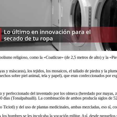
olismo religioso, como la «Coatlicue» (de 2,5 metros de alto) y la «Piedr
yas y máscaras), los tejidos, los mosaicos, el tallado de piedra y la plu
 hechos sobre piel animal, tela y papel), que eran confeccionados por exp
do y perfeccionado del inventado por los olmeca (heredado por mayas, za
de 260 días (Tonalpahualli). La combinación de ambos producía siglos de 5
o Ticiotl) y del uso de plantas medicinales, ambas mezcladas, eso sí, c
 los hombres se les inculcaba la vocación militar. Así, desde pequeños s