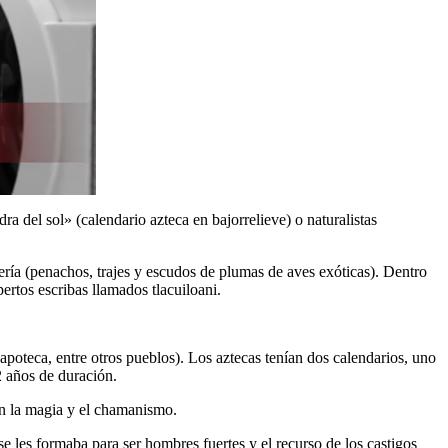
a del sol» (calendario azteca en bajorrelieve) o naturalistas
mería (penachos, trajes y escudos de plumas de aves exóticas). Dentro
ertos escribas llamados tlacuiloani.
poteca, entre otros pueblos). Los aztecas tenían dos calendarios, uno
2 años de duración.
on la magia y el chamanismo.
e les formaba para ser hombres fuertes y el recurso de los castigos