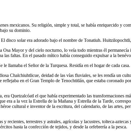
ígenes mexicanos. Su religión, simple y total, se había enriquecido y co
 bajo su dominio.
El disco solar era adorado bajo el nombre de Tonatiuh. Huitzilopochtli,
a Osa Mayor y del cielo nocturno, lo veía todo mientras él permanecía in
ba las faltas. En el pasado mítico había conseguido expulsar a la bené
Se le llamaba el Señor de la Turquesa. Residía en el hogar de cada casa
diosa Chalchiuhtlicue, deidad de las vías fluviales, se les rendía un cult
reflejaba en el Gran Templo de Tenochtitlán, que estaba coronado por do
ca, era Quetzalcóatl el que había experimentado las transformaciones m
que era a la vez la Estrella de la Mañana y Estrella de la Tarde, corres
héroe cultural e inventor de la escritura, del calendario, de las artes,
recientes, terrestres y astrales, agrícolas y lacustres, tolteca-aztecas y
itos hasta la confección de tejidos, y desde la orfebrería a la pesca.