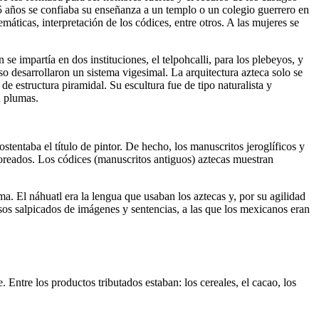
5 años se confiaba su enseñanza a un templo o un colegio guerrero en
emáticas, interpretación de los códices, entre otros. A las mujeres se
se impartía en dos instituciones, el telpohcalli, para los plebeyos, y
so desarrollaron un sistema vigesimal. La arquitectura azteca solo se
e estructura piramidal. Su escultura fue de tipo naturalista y
n plumas.
stentaba el título de pintor. De hecho, los manuscritos jeroglíficos y
loreados. Los códices (manuscritos antiguos) aztecas muestran
ma. El náhuatl era la lengua que usaban los aztecas y, por su agilidad
rsos salpicados de imágenes y sentencias, a las que los mexicanos eran
 Entre los productos tributados estaban: los cereales, el cacao, los