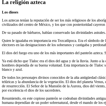
La religión azteca
Los dioses
Los aztecas tenían la reputación de ser los más religiosos de los abor
civilizados del centro de México, y los que con posterioridad cayeron
De su pasado de bárbaros, habían conservado las divinidades astrales. 
Quien le igualaba en importancia era Tezcatlipoca. Era el símbolo de l
electores en las designaciones de los soberanos y castigaba y perdona
El dios del fuego era uno de los más importantes del panteón azteca. 
Ya está dicho que Tlaloc era el dios del agua y de la lluvia. Junto a la 
hombres dependía de su buena voluntad. Esta importancia de Tlaloc se 
blanco y azul.
De todos los personajes divinos conocidos de la alta antigüedad clási
telúricas y la abundancia de la vegetación. El dios del planeta Venus, 
de resurrección. El Señor de la Mansión de la Aurora, dios del viento, 
por excelencia el dios de los sacerdotes.
Resumiendo, en este copioso panteón se codeaban divinidades antiguas y 
humana dependían de un poder sobrenatural, desde el mando de los ejérc