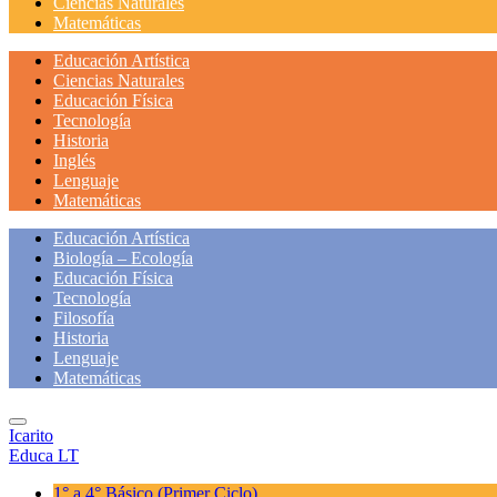
Ciencias Naturales
Matemáticas
Educación Artística
Ciencias Naturales
Educación Física
Tecnología
Historia
Inglés
Lenguaje
Matemáticas
Educación Artística
Biología – Ecología
Educación Física
Tecnología
Filosofía
Historia
Lenguaje
Matemáticas
Icarito
Educa LT
1° a 4° Básico
(Primer Ciclo)