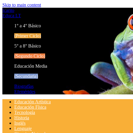
Skip to main content
Icarito
Educa LT
1° a 4° Básico
(Primer Ciclo)
5° a 8° Básico
(Segundo Ciclo)
Educación Media
(Secundaria)
Biografías
Efemérides
Educación Artística
Educación Física
Tecnología
Historia
Inglés
Lenguaje