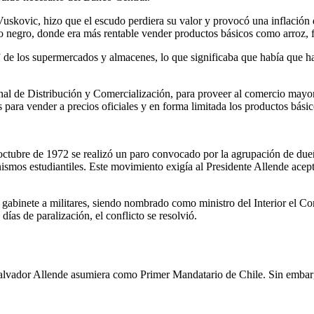
 Vuskovic, hizo que el escudo perdiera su valor y provocó una inflación
o negro, donde era más rentable vender productos básicos como arroz, fi
e los supermercados y almacenes, lo que significaba que había que hace
nal de Distribución y Comercialización, para proveer al comercio mayo
 para vender a precios oficiales y en forma limitada los productos básic
 octubre de 1972 se realizó un paro convocado por la agrupación de due
anismos estudiantiles. Este movimiento exigía al Presidente Allende ace
gabinete a militares, siendo nombrado como ministro del Interior el Co
ías de paralización, el conflicto se resolvió.
Salvador Allende asumiera como Primer Mandatario de Chile. Sin embarg