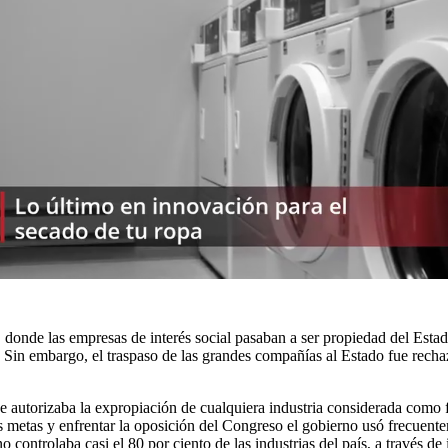
 donde las empresas de interés social pasaban a ser propiedad del Estado;
in embargo, el traspaso de las grandes compañías al Estado fue rechaz
 que autorizaba la expropiación de cualquiera industria considerada co
sus metas y enfrentar la oposición del Congreso el gobierno usó frecuen
 controlaba casi el 80 por ciento de las industrias del país, a través d