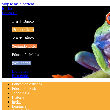
Skip to main content
Icarito
Educa LT
1° a 4° Básico
(Primer Ciclo)
5° a 8° Básico
(Segundo Ciclo)
Educación Media
(Secundaria)
Biografías
Efemérides
Educación Artística
Educación Física
Tecnología
Historia
Inglés
Lenguaje