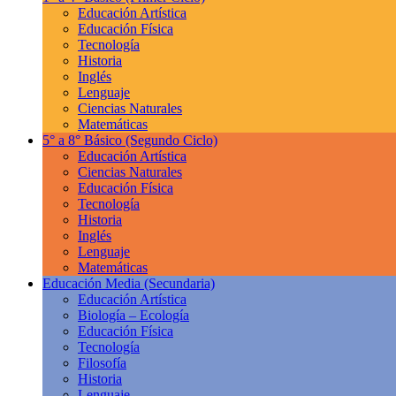
Educación Artística
Educación Física
Tecnología
Historia
Inglés
Lenguaje
Ciencias Naturales
Matemáticas
5° a 8° Básico
(Segundo Ciclo)
Educación Artística
Ciencias Naturales
Educación Física
Tecnología
Historia
Inglés
Lenguaje
Matemáticas
Educación Media
(Secundaria)
Educación Artística
Biología – Ecología
Educación Física
Tecnología
Filosofía
Historia
Lenguaje