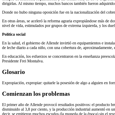
dirigirlas. Al mismo tiempo, muchos bancos también fueron adquiridos,
Donde no hubo ninguna oposición fue en la nacionalización del cobre,
En otras áreas, se aceleró la reforma agraria expropiándose más de dos
nivel de vida, estimulados por grupos de extrema izquierda, y los dueñ
Política social
En la salud, el gobierno de Allende invirtió en equipamientos e instalac
de leche diario a cada niño, con una cobertura de, aproximadamente, e
En educación, los esfuerzos se concentraron en la enseñanza preescolar
Presidente Frei Montalva.
Glosario
Expropiación, expropiar: quitarle la posesión de algo a alguien en for
Comienzan los problemas
El primer año de Allende provocó resultados positivos: el producto br
disminuido al 3,8 por ciento, y la producción industrial aumentó en un
decir, se emitieron muchos escudos (la moneda de la época) sin el res