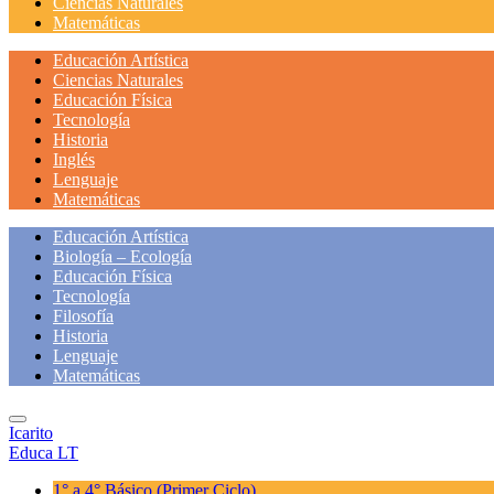
Ciencias Naturales
Matemáticas
Educación Artística
Ciencias Naturales
Educación Física
Tecnología
Historia
Inglés
Lenguaje
Matemáticas
Educación Artística
Biología – Ecología
Educación Física
Tecnología
Filosofía
Historia
Lenguaje
Matemáticas
Icarito
Educa LT
1° a 4° Básico
(Primer Ciclo)