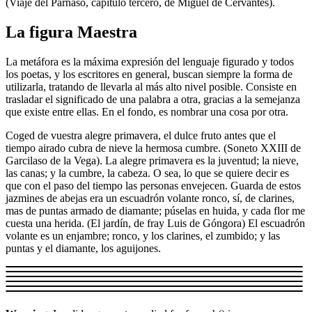
(Viaje del Parnaso, capítulo tercero, de Miguel de Cervantes).
La figura Maestra
La metáfora es la máxima expresión del lenguaje figurado y todos
los poetas, y los escritores en general, buscan siempre la forma de
utilizarla, tratando de llevarla al más alto nivel posible. Consiste en
trasladar el significado de una palabra a otra, gracias a la semejanza
que existe entre ellas. En el fondo, es nombrar una cosa por otra.
Coged de vuestra alegre primavera, el dulce fruto antes que el
tiempo airado cubra de nieve la hermosa cumbre. (Soneto XXIII de
Garcilaso de la Vega). La alegre primavera es la juventud; la nieve,
las canas; y la cumbre, la cabeza. O sea, lo que se quiere decir es
que con el paso del tiempo las personas envejecen. Guarda de estos
jazmines de abejas era un escuadrón volante ronco, sí, de clarines,
mas de puntas armado de diamante; púselas en huida, y cada flor me
cuesta una herida. (El jardín, de fray Luis de Góngora) El escuadrón
volante es un enjambre; ronco, y los clarines, el zumbido; y las
puntas y el diamante, los aguijones.