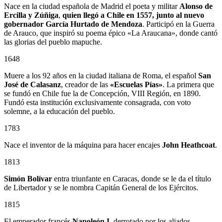
Nace en la ciudad española de Madrid el poeta y militar
Alonso de
Ercilla y Zúñiga
,
quien llegó a Chile en 1557, junto al nuevo
gobernador
García Hurtado de Mendoza
. Participó en la Guerra
de Arauco, que inspiró su poema épico «La Araucana», donde cantó
las glorias del pueblo mapuche.
1648
Muere a los 92 años en la ciudad italiana de Roma, el español
San
José de Calasanz
, creador de las
«Escuelas Pías»
. La primera que
se fundó en Chile fue la de Concepción, VIII Región, en 1890.
Fundó esta institución exclusivamente consagrada, con voto
solemne, a la educación del pueblo.
1783
Nace el inventor de la máquina para hacer encajes
John Heathcoat
.
1813
Simón Bolívar
entra triunfante en Caracas, donde se le da el título
de Libertador y se le nombra Capitán General de los Ejércitos.
1815
El emperador francés
Napoleón I
, derrotado por los aliados,