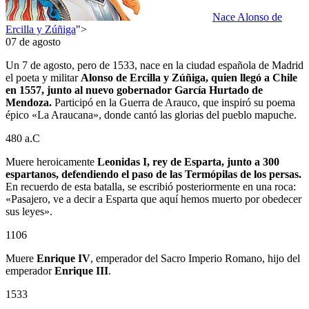
Nace Alonso de
Ercilla y Zúñiga
">
07 de agosto
Un 7 de agosto, pero de 1533, nace en la ciudad española de Madrid
el poeta y militar
Alonso de Ercilla y Zúñiga, quien llegó a Chile
en 1557, junto al nuevo gobernador García Hurtado de
Mendoza.
Participó en la Guerra de Arauco, que inspiró su poema
épico «La Araucana», donde cantó las glorias del pueblo mapuche.
480 a.C
Muere heroicamente
Leonidas I, rey de Esparta, junto a 300
espartanos, defendiendo el paso de las Termópilas de los persas.
En recuerdo de esta batalla, se escribió posteriormente en una roca:
«Pasajero, ve a decir a Esparta que aquí hemos muerto por obedecer
sus leyes».
1106
Muere
Enrique IV
, emperador del Sacro Imperio Romano, hijo del
emperador
Enrique III
.
1533