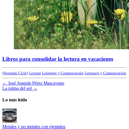
Libros para consolidar la lectura en vacaciones
(Segundo Ciclo)
Lectura
Lenguaje y Comunicación
Lenguaje y Comunicación
←
José Joaquín Pérez Mascayano
La rutina del sol
→
Lo más leído
Metales y no metales con ejemplos