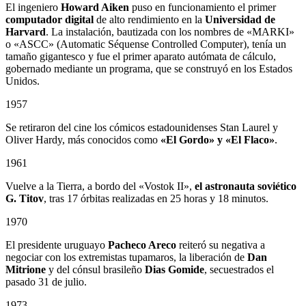
El ingeniero
Howard Aiken
puso en funcionamiento el primer
computador digital
de alto rendimiento en la
Universidad de
Harvard
. La instalación, bautizada con los nombres de «MARKI»
o «ASCC» (Automatic Séquense Controlled Computer), tenía un
tamaño gigantesco y fue el primer aparato autómata de cálculo,
gobernado mediante un programa, que se construyó en los Estados
Unidos.
1957
Se retiraron del cine los cómicos estadounidenses Stan Laurel y
Oliver Hardy, más conocidos como
«El Gordo» y «El Flaco»
.
1961
Vuelve a la Tierra, a bordo del «Vostok II»,
el astronauta soviético
G. Titov
, tras 17 órbitas realizadas en 25 horas y 18 minutos.
1970
El presidente uruguayo
Pacheco Areco
reiteró su negativa a
negociar con los extremistas tupamaros, la liberación de
Dan
Mitrione
y del cónsul brasileño
Dias Gomide
, secuestrados el
pasado 31 de julio.
1973