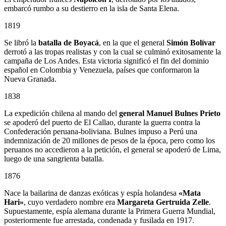
embarcó rumbo a su destierro en la isla de Santa Elena.
1819
Se libró la
batalla de Boyacá
, en la que el general
Simón Bolívar
derrotó a las tropas realistas y con la cual se culminó exitosamente la
campaña de Los Andes. Esta victoria significó el fin del dominio
español en Colombia y Venezuela, países que conformaron la
Nueva Granada.
1838
La expedición chilena al mando del
general Manuel Bulnes Prieto
se apoderó del puerto de El Callao, durante la guerra contra la
Confederación peruana-boliviana. Bulnes impuso a Perú una
indemnización de 20 millones de pesos de la época, pero como los
peruanos no accedieron a la petición, el general se apoderó de Lima,
luego de una sangrienta batalla.
1876
Nace la bailarina de danzas exóticas y espía holandesa
«Mata
Hari»
, cuyo verdadero nombre era
Margareta Gertruida Zelle
.
Supuestamente, espía alemana durante la Primera Guerra Mundial,
posteriormente fue arrestada, condenada y fusilada en 1917.