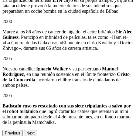
La organización terrorista
ETA
cayó en su propia trampa, ya que un
fatal accidente provocó la muerte de tres de sus miembros que
preparaban un coche bomba en la ciudad española de Bilbao.
2000
Muere a los 86 años de cáncer de hígado, el actor británico
Sir Alec
Guiness
. Participó en infinidad de películas, tales como «Hamlet»,
«La Guerra de las Galaxias», «El puente en el río Kwait» y «Doctor
Zhivago», durante sus 66 años de carrera artística.
2005
Nuestro canciller
Ignacio Walker
y su par peruano
Manuel
Rodríguez
, en una reunión sostenida en el límite fronterizo
Cristo
de la Concordia
, acordaron el libre tránsito de ciudadanos de
ambos países.
2005
Batiscafo ruso es rescatado con sus siete tripulantes a salvo por
el robot británico
que logró cortar los cables que retenían al mini
submarino atrapado desde el 4 de presente mes, en el fondo marino
de la península Mamchalka.
Previous
Next