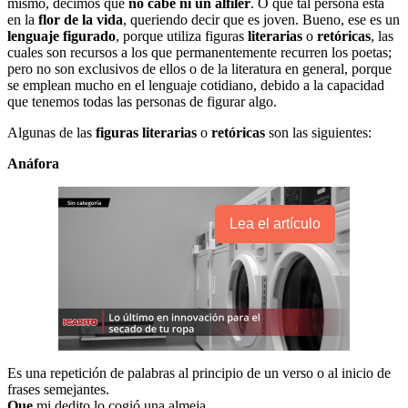
mismo, decimos que
no cabe ni
un alfiler
. O que tal persona está
en la
flor de la vida
, queriendo decir que es joven. Bueno, ese es un
lenguaje figurado
, porque utiliza figuras
literarias
o
retóricas
, las
cuales son recursos a los que permanentemente recurren los poetas;
pero no son exclusivos de ellos o de la literatura en general, porque
se emplean mucho en el lenguaje cotidiano, debido a la capacidad
que tenemos todas las personas de figurar algo.
Algunas de las
figuras literarias
o
retóricas
son las siguientes:
Anáfora
Lea el artículo
Es una repetición de palabras al principio de un verso o al inicio de
frases semejantes.
Que
mi dedito lo cogió una almeja