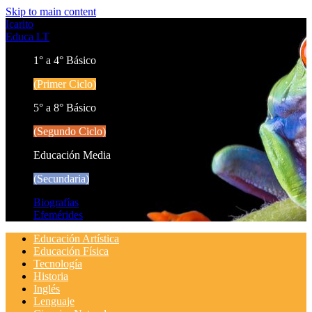
Skip to main content
Icarito
Educa LT
1° a 4° Básico
(Primer Ciclo)
5° a 8° Básico
(Segundo Ciclo)
Educación Media
(Secundaria)
Biografías
Efemérides
Educación Artística
Educación Física
Tecnología
Historia
Inglés
Lenguaje