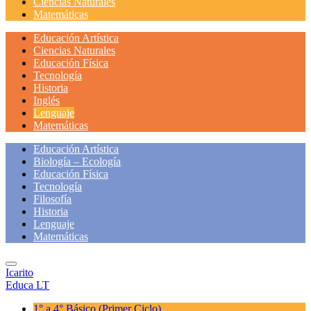
Ciencias Naturales
Matemáticas
Educación Artística
Ciencias Naturales
Educación Física
Tecnología
Historia
Inglés
Lenguaje
Matemáticas
Educación Artística
Biología – Ecología
Educación Física
Tecnología
Filosofía
Historia
Lenguaje
Matemáticas
Icarito
Educa LT
1° a 4° Básico
(Primer Ciclo)