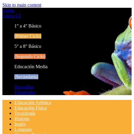
Skip to main content
Icarito
Educa LT
1° a 4° Básico
(Primer Ciclo)
5° a 8° Básico
(Segundo Ciclo)
Educación Media
(Secundaria)
Biografías
Efemérides
Educación Artística
Educación Física
Tecnología
Historia
Inglés
Lenguaje