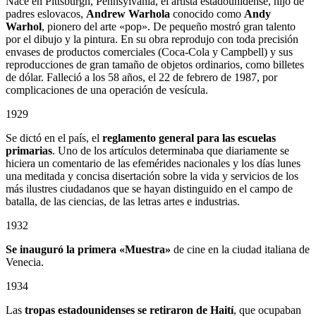
Nace en Pittsburgh, Pennsylvania, el artista estadounidense, hijo de
padres eslovacos,
Andrew Warhola
conocido como
Andy
Warhol
, pionero del arte «pop». De pequeño mostró gran talento
por el dibujo y la pintura. En su obra reprodujo con toda precisión
envases de productos comerciales (Coca-Cola y Campbell) y sus
reproducciones de gran tamaño de objetos ordinarios, como billetes
de dólar. Falleció a los 58 años, el 22 de febrero de 1987, por
complicaciones de una operación de vesícula.
1929
Se dictó en el país, el
reglamento general para las escuelas
primarias
. Uno de los artículos determinaba que diariamente se
hiciera un comentario de las efemérides nacionales y los días lunes
una meditada y concisa disertación sobre la vida y servicios de los
más ilustres ciudadanos que se hayan distinguido en el campo de
batalla, de las ciencias, de las letras artes e industrias.
1932
Se inauguró la primera «Muestra»
de cine en la ciudad italiana de
Venecia.
1934
Las
tropas estadounidenses se retiraron de Haití
, que ocupaban