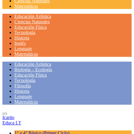
Ciencias Naturales
Matemáticas
Educación Artística
Ciencias Naturales
Educación Física
Tecnología
Historia
Inglés
Lenguaje
Matemáticas
Educación Artística
Biología – Ecología
Educación Física
Tecnología
Filosofía
Historia
Lenguaje
Matemáticas
Icarito
Educa LT
1° a 4° Básico
(Primer Ciclo)