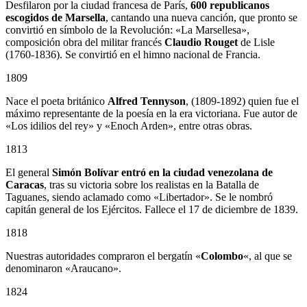
Desfilaron por la ciudad francesa de París,
600 republicanos
escogidos de Marsella
, cantando una nueva canción, que pronto se
convirtió en símbolo de la Revolución: «La Marsellesa»,
composición obra del militar francés
Claudio Rouget
de Lisle
(1760-1836). Se convirtió en el himno nacional de Francia.
1809
Nace el poeta británico
Alfred Tennyson
, (1809-1892) quien fue el
máximo representante de la poesía en la era victoriana. Fue autor de
«Los idilios del rey» y «Enoch Arden», entre otras obras.
1813
El general
Simón Bolívar entró en la ciudad venezolana de
Caracas
, tras su victoria sobre los realistas en la Batalla de
Taguanes, siendo aclamado como «Libertador». Se le nombró
capitán general de los Ejércitos. Fallece el 17 de diciembre de 1839.
1818
Nuestras autoridades compraron el bergatín «
Colombo
«, al que se
denominaron «Araucano».
1824