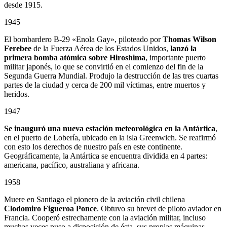
desde 1915.
1945
El bombardero B-29 «Enola Gay», piloteado por
Thomas Wilson
Ferebee
de la Fuerza Aérea de los Estados Unidos,
lanzó la
primera bomba atómica sobre Hiroshima
, importante puerto
militar japonés, lo que se convirtió en el comienzo del fin de la
Segunda Guerra Mundial. Produjo la destrucción de las tres cuartas
partes de la ciudad y cerca de 200 mil víctimas, entre muertos y
heridos.
1947
Se inauguró una nueva estación meteorológica en la Antártica
,
en el puerto de Lobería, ubicado en la isla Greenwich. Se reafirmó
con esto los derechos de nuestro país en este continente.
Geográficamente, la Antártica se encuentra dividida en 4 partes:
americana, pacífico, australiana y africana.
1958
Muere en Santiago el pionero de la aviación civil chilena
Clodomiro Figueroa Ponce
. Obtuvo su brevet de piloto aviador en
Francia. Cooperó estrechamente con la aviación militar, incluso
muchas veces puso a disposición de ésta, sus propias máquinas.