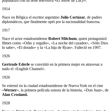
popularizó con su serie televisiva «El Show de Lucy».
1914
Nace en Bélgica el escritor argentino
Julio Cortázar
, de padres
diplomáticos, que finalmente optó por la nacionalidad francesa.
1917
Nace el actor estadounidense
Robert Mitchum
, quien protagonizó
filmes como «Odio y orgullo», «La noche del cazador», «Sólo Dios
lo sabe», «El dorado» y la «La hija de Ryan». Falleció en 1997.
1926
Gertrude Ederle
se convirtió en la primera mujer en atravesar a
nado el «English Channel».
1926
Se estrenó en la ciudad estadounidense de Nueva York en el cine
«
Werner
«, la primera película sonora de la historia, «Don Juan», de
Alan Crosland.
1928