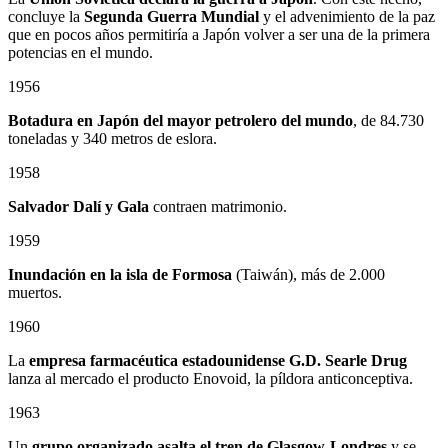
concluye la
Segunda Guerra Mundial
y el advenimiento de la paz
que en pocos años permitiría a Japón volver a ser una de la primera
potencias en el mundo.
1956
Botadura en Japón del mayor petrolero del mundo
, de 84.730
toneladas y 340 metros de eslora.
1958
Salvador Dalí y Gala
contraen matrimonio.
1959
Inundación en la isla de Formosa
(Taiwán), más de 2.000
muertos.
1960
La
empresa farmacéutica estadounidense G.D. Searle Drug
lanza al mercado el producto Enovoid, la píldora anticonceptiva.
1963
Un
grupo organizado asalta el tren de Glasgow-Londres
y se