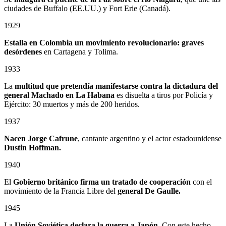
ciudades de Buffalo (EE.UU.) y Fort Erie (Canadá).
1929
Estalla en Colombia un
movimiento revolucionario: graves
desórdenes
en Cartagena y Tolima.
1933
La
multitud que pretendía manifestarse contra la dictadura del
general Machado en La Habana
es disuelta a tiros por Policía y
Ejército: 30 muertos y más de 200 heridos.
1937
Nacen Jorge Cafrune
, cantante argentino y el actor estadounidense
Dustin Hoffman.
1940
El
Gobierno británico firma un tratado de cooperación
con el
movimiento de la Francia Libre del
general De Gaulle.
1945
La
Unión Soviética declara la guerra a Japón
. Con este hecho,