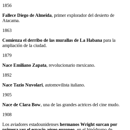
1856
Fallece Diego de Almeida
, primer explorador del desierto de
Atacama.
1863
Comienza el derribo de las murallas de La Habana
para la
ampliación de la ciudad.
1879
Nace
Emiliano Zapata
, revolucionario mexicano.
1892
Nace Tazio Nuvolari
, automovilista italiano.
1905
Nace de Clara Bow
, una de las grandes actrices del cine mudo.
1908
Los aviadores estadounidenses
hermanos Wright surcan por
primera vez el espacio aéreo europeo
, en el hipódromo de