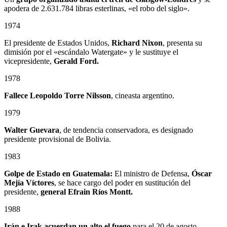
apodera de 2.631.784 libras esterlinas, «el robo del siglo».
1974
El presidente de Estados Unidos,
Richard Nixon
, presenta su
dimisión por el «escándalo Watergate» y le sustituye el
vicepresidente,
Gerald Ford.
1978
Fallece
Leopoldo Torre Nilsson
, cineasta argentino.
1979
Walter Guevara
, de tendencia conservadora, es designado
presidente provisional de Bolivia.
1983
Golpe de Estado en Guatemala:
El ministro de Defensa,
Óscar
Mejía Víctores
, se hace cargo del poder en sustitución del
presidente,
general Efrain Ríos Montt.
1988
Irán e Irak acuerdan un alto el fuego
para el 20 de agosto.