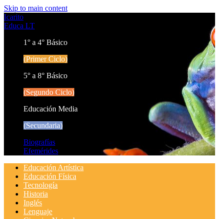
Skip to main content
Icarito
Educa LT
1° a 4° Básico
(Primer Ciclo)
5° a 8° Básico
(Segundo Ciclo)
Educación Media
(Secundaria)
Biografías
Efemérides
Educación Artística
Educación Física
Tecnología
Historia
Inglés
Lenguaje