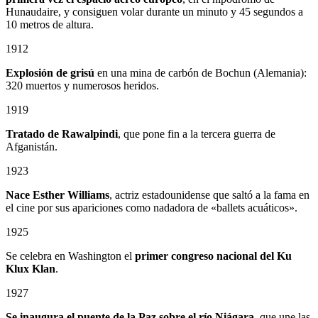
Hunaudaire, y consiguen volar durante un minuto y 45 segundos a
10 metros de altura.
1912
Explosión de grisú
en una mina de carbón de Bochun (Alemania):
320 muertos y numerosos heridos.
1919
Tratado de Rawalpindi
, que pone fin a la tercera guerra de
Afganistán.
1923
Nace Esther Williams
, actriz estadounidense que saltó a la fama en
el cine por sus apariciones como nadadora de «ballets acuáticos».
1925
Se celebra en Washington el
primer congreso nacional del Ku
Klux Klan
.
1927
Se inaugura el puente de la Paz sobre el río Niágara
, que une las