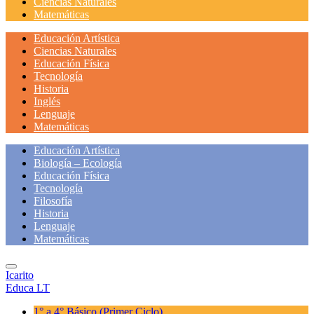
Ciencias Naturales
Matemáticas
Educación Artística
Ciencias Naturales
Educación Física
Tecnología
Historia
Inglés
Lenguaje
Matemáticas
Educación Artística
Biología – Ecología
Educación Física
Tecnología
Filosofía
Historia
Lenguaje
Matemáticas
Icarito
Educa LT
1° a 4° Básico
(Primer Ciclo)