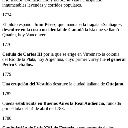
innumerables leyendas y corridos populares.
1774
El piloto español
Juan Pérez
, que mandaba la fragata «Santiago»,
descubre en la costa occidental de Canadá
la isla que se llamó
Quadra, hoy Vancouver.
1776
Cédula de Carlos III
por la que se erige en Virreinato la colonia
del Río de la Plata, hoy Argentina, cuyo primer virrey fue
el general
Pedro Ceballos.
1779
Una
erupción del Vesubio
destruye la ciudad italiana de
Ottajano
.
1785
Queda
establecida en Buenos Aires la Real Audiencia
, fundada
por cédula del 14 de abril de 1783.
1788
Capitulación de Luis XVI de Francia
y convocatoria de los