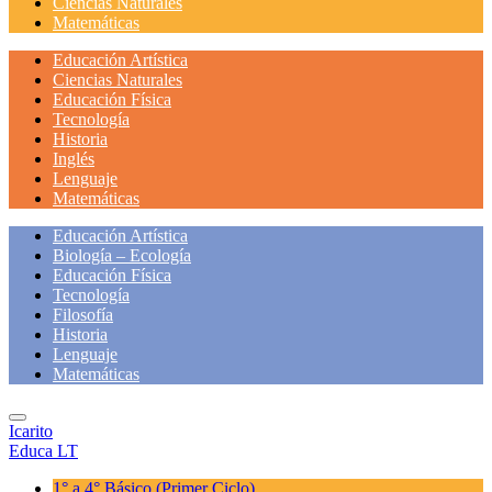
Ciencias Naturales
Matemáticas
Educación Artística
Ciencias Naturales
Educación Física
Tecnología
Historia
Inglés
Lenguaje
Matemáticas
Educación Artística
Biología – Ecología
Educación Física
Tecnología
Filosofía
Historia
Lenguaje
Matemáticas
Icarito
Educa LT
1° a 4° Básico
(Primer Ciclo)