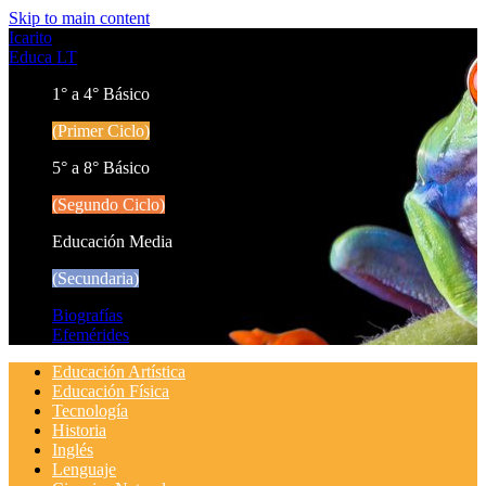
Skip to main content
Icarito
Educa LT
1° a 4° Básico
(Primer Ciclo)
5° a 8° Básico
(Segundo Ciclo)
Educación Media
(Secundaria)
Biografías
Efemérides
Educación Artística
Educación Física
Tecnología
Historia
Inglés
Lenguaje