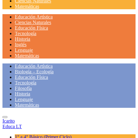
Ciencias Naturales
Matemáticas
Educación Artística
Ciencias Naturales
Educación Física
Tecnología
Historia
Inglés
Lenguaje
Matemáticas
Educación Artística
Biología – Ecología
Educación Física
Tecnología
Filosofía
Historia
Lenguaje
Matemáticas
Icarito
Educa LT
1° a 4° Básico
(Primer Ciclo)