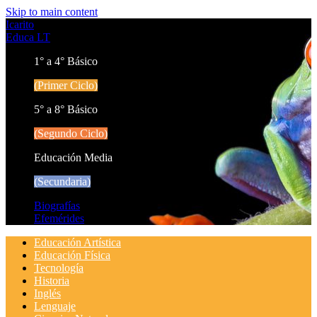
Skip to main content
Icarito
Educa LT
1° a 4° Básico
(Primer Ciclo)
5° a 8° Básico
(Segundo Ciclo)
Educación Media
(Secundaria)
Biografías
Efemérides
Educación Artística
Educación Física
Tecnología
Historia
Inglés
Lenguaje