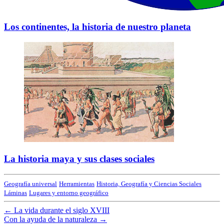
Los continentes, la historia de nuestro planeta
La historia maya y sus clases sociales
Geografía universal
Herramientas
Historia, Geografía y Ciencias Sociales
Láminas
Lugares y entorno geográfico
←
La vida durante el siglo XVIII
Con la ayuda de la naturaleza
→