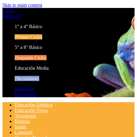
Skip to main content
Icarito
Educa LT
1° a 4° Básico
(Primer Ciclo)
5° a 8° Básico
(Segundo Ciclo)
Educación Media
(Secundaria)
Biografías
Efemérides
Educación Artística
Educación Física
Tecnología
Historia
Inglés
Lenguaje