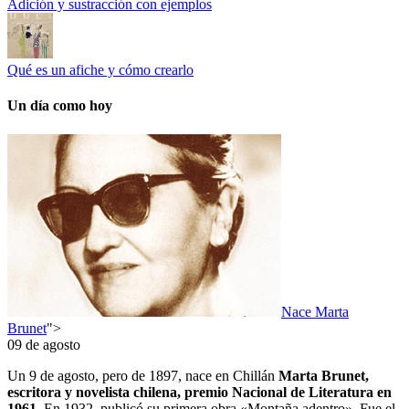
Adición y sustracción con ejemplos
Qué es un afiche y cómo crearlo
Un día como hoy
Nace Marta
Brunet
">
09 de agosto
Un 9 de agosto, pero de 1897, nace en Chillán
Marta Brunet,
escritora y novelista chilena, premio Nacional de Literatura en
1961.
En 1932, publicó su primera obra «Montaña adentro». Fue el