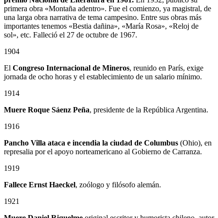
primera obra «Montaña adentro». Fue el comienzo, ya magistral, de
una larga obra narrativa de tema campesino. Entre sus obras más
importantes tenemos «Bestia dañina», «María Rosa», «Reloj de
sol», etc. Falleció el 27 de octubre de 1967.
1904
El
Congreso Internacional de Mineros
, reunido en París, exige
jornada de ocho horas y el establecimiento de un salario mínimo.
1914
Muere Roque Sáenz Peña
, presidente de la República Argentina.
1916
Pancho Villa ataca e incendia la ciudad de Columbus
(Ohio), en
represalia por el apoyo norteamericano al Gobierno de Carranza.
1919
Fallece Ernst Haeckel
, zoólogo y filósofo alemán.
1921
Muere Daniel Riquelme
original escritor y humorista chileno, autor