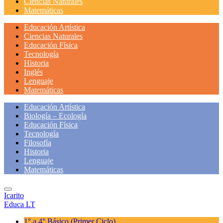
Ciencias Naturales
Matemáticas
Educación Artística
Ciencias Naturales
Educación Física
Tecnología
Historia
Inglés
Lenguaje
Matemáticas
Educación Artística
Biología – Ecología
Educación Física
Tecnología
Filosofía
Historia
Lenguaje
Matemáticas
Icarito
Educa LT
1° a 4° Básico
(Primer Ciclo)