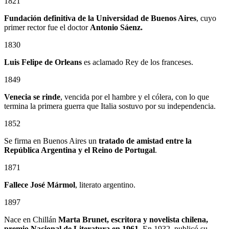
1821
Fundación definitiva de la Universidad de Buenos Aires
, cuyo
primer rector fue el doctor
Antonio Sáenz.
1830
Luis Felipe de Orleans
es aclamado Rey de los franceses.
1849
Venecia se rinde
, vencida por el hambre y el cólera, con lo que
termina la primera guerra que Italia sostuvo por su independencia.
1852
Se firma en Buenos Aires un
tratado de amistad entre la
República Argentina y el Reino de Portugal
.
1871
Fallece José Mármol
, literato argentino.
1897
Nace en Chillán
Marta Brunet, escritora y novelista chilena,
premio Nacional de Literatura en 1961.
En 1932, publicó su