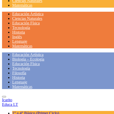
Ciencias Naturales
Matemáticas
Educación Artística
Ciencias Naturales
Educación Física
Tecnología
Historia
Inglés
Lenguaje
Matemáticas
Educación Artística
Biología – Ecología
Educación Física
Tecnología
Filosofía
Historia
Lenguaje
Matemáticas
Icarito
Educa LT
1° a 4° Básico
(Primer Ciclo)