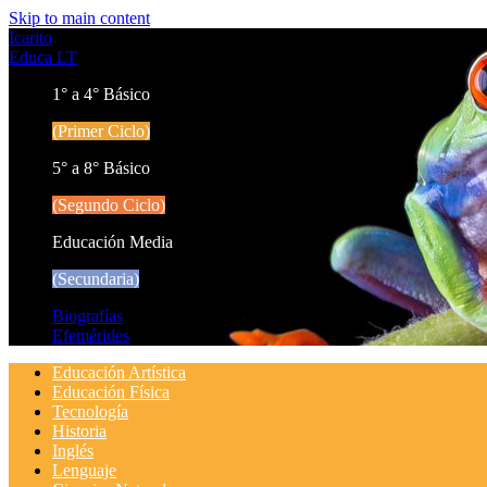
Skip to main content
Icarito
Educa LT
1° a 4° Básico
(Primer Ciclo)
5° a 8° Básico
(Segundo Ciclo)
Educación Media
(Secundaria)
Biografías
Efemérides
Educación Artística
Educación Física
Tecnología
Historia
Inglés
Lenguaje