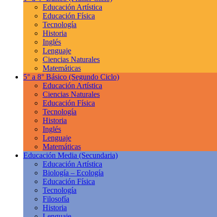
Educación Artística
Educación Física
Tecnología
Historia
Inglés
Lenguaje
Ciencias Naturales
Matemáticas
5° a 8° Básico
(Segundo Ciclo)
Educación Artística
Ciencias Naturales
Educación Física
Tecnología
Historia
Inglés
Lenguaje
Matemáticas
Educación Media
(Secundaria)
Educación Artística
Biología – Ecología
Educación Física
Tecnología
Filosofía
Historia
Lenguaje