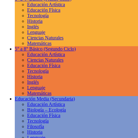
Educación Artística
Educación Física
Tecnología
Historia
Inglés
Lenguaje
Ciencias Naturales
Matemáticas
5° a 8° Básico
(Segundo Ciclo)
Educación Artística
Ciencias Naturales
Educación Física
Tecnología
Historia
Inglés
Lenguaje
Matemáticas
Educación Media
(Secundaria)
Educación Artística
Biología – Ecología
Educación Física
Tecnología
Filosofía
Historia
Lenguaje