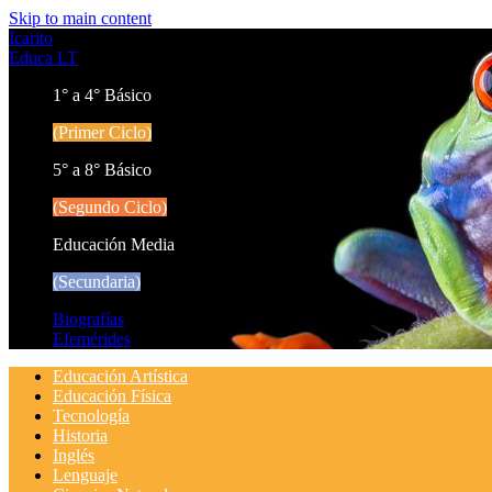
Skip to main content
Icarito
Educa LT
1° a 4° Básico
(Primer Ciclo)
5° a 8° Básico
(Segundo Ciclo)
Educación Media
(Secundaria)
Biografías
Efemérides
Educación Artística
Educación Física
Tecnología
Historia
Inglés
Lenguaje