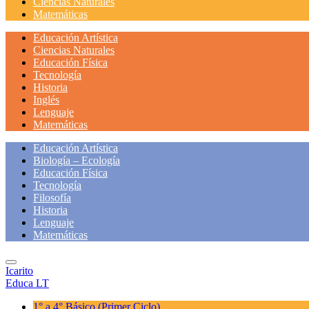
Ciencias Naturales
Matemáticas
Educación Artística
Ciencias Naturales
Educación Física
Tecnología
Historia
Inglés
Lenguaje
Matemáticas
Educación Artística
Biología – Ecología
Educación Física
Tecnología
Filosofía
Historia
Lenguaje
Matemáticas
Icarito
Educa LT
1° a 4° Básico
(Primer Ciclo)