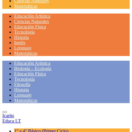
Ciencias Naturales
Matemáticas
Educación Artística
Ciencias Naturales
Educación Física
Tecnología
Historia
Inglés
Lenguaje
Matemáticas
Educación Artística
Biología – Ecología
Educación Física
Tecnología
Filosofía
Historia
Lenguaje
Matemáticas
Icarito
Educa LT
1° a 4° Básico
(Primer Ciclo)