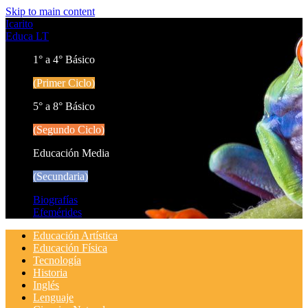
Skip to main content
Icarito
Educa LT
1° a 4° Básico
(Primer Ciclo)
5° a 8° Básico
(Segundo Ciclo)
Educación Media
(Secundaria)
Biografías
Efemérides
Educación Artística
Educación Física
Tecnología
Historia
Inglés
Lenguaje