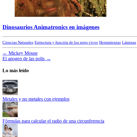
Dinosaurios Animatronics en imágenes
Ciencias Naturales
Estructura y función de los seres vivos
Herramientas
Láminas
←
Mickey Mouse
El apogeo de las polis
→
Lo más leído
Metales y no metales con ejemplos
Fórmulas para calcular el radio de una circunferencia