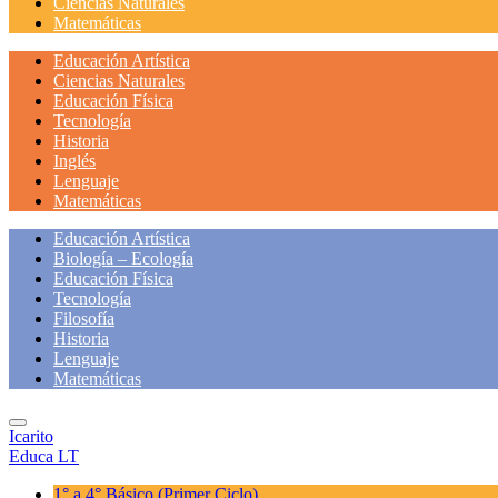
Ciencias Naturales
Matemáticas
Educación Artística
Ciencias Naturales
Educación Física
Tecnología
Historia
Inglés
Lenguaje
Matemáticas
Educación Artística
Biología – Ecología
Educación Física
Tecnología
Filosofía
Historia
Lenguaje
Matemáticas
Icarito
Educa LT
1° a 4° Básico
(Primer Ciclo)