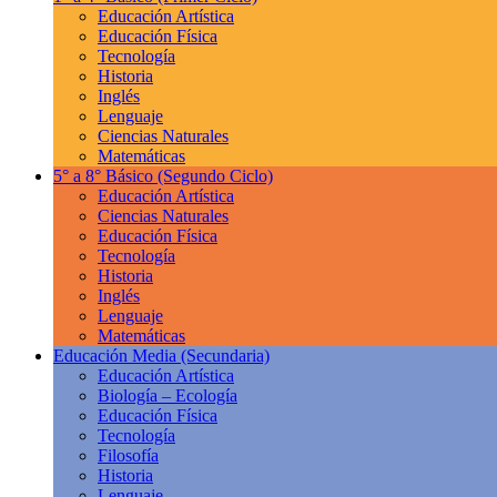
Educación Artística
Educación Física
Tecnología
Historia
Inglés
Lenguaje
Ciencias Naturales
Matemáticas
5° a 8° Básico
(Segundo Ciclo)
Educación Artística
Ciencias Naturales
Educación Física
Tecnología
Historia
Inglés
Lenguaje
Matemáticas
Educación Media
(Secundaria)
Educación Artística
Biología – Ecología
Educación Física
Tecnología
Filosofía
Historia
Lenguaje