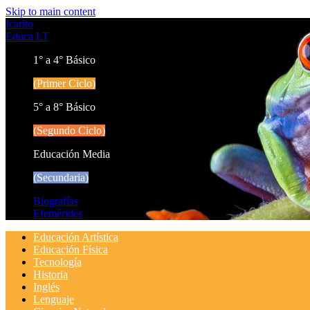
Skip to main content
Icarito
Educa LT
1° a 4° Básico
(Primer Ciclo)
5° a 8° Básico
(Segundo Ciclo)
Educación Media
(Secundaria)
Biografías
Efemérides
Educación Artística
Educación Física
Tecnología
Historia
Inglés
Lenguaje