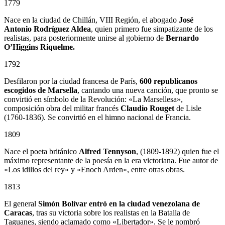
1779
Nace en la ciudad de Chillán, VIII Región, el abogado
José
Antonio Rodríguez Aldea
, quien primero fue simpatizante de los
realistas, para posteriormente unirse al gobierno de
Bernardo
O’Higgins Riquelme.
1792
Desfilaron por la ciudad francesa de París,
600 republicanos
escogidos de Marsella
, cantando una nueva canción, que pronto se
convirtió en símbolo de la Revolución: «La Marsellesa»,
composición obra del militar francés
Claudio Rouget
de Lisle
(1760-1836). Se convirtió en el himno nacional de Francia.
1809
Nace el poeta británico
Alfred Tennyson
, (1809-1892) quien fue el
máximo representante de la poesía en la era victoriana. Fue autor de
«Los idilios del rey» y «Enoch Arden», entre otras obras.
1813
El general
Simón Bolívar entró en la ciudad venezolana de
Caracas
, tras su victoria sobre los realistas en la Batalla de
Taguanes, siendo aclamado como «Libertador». Se le nombró