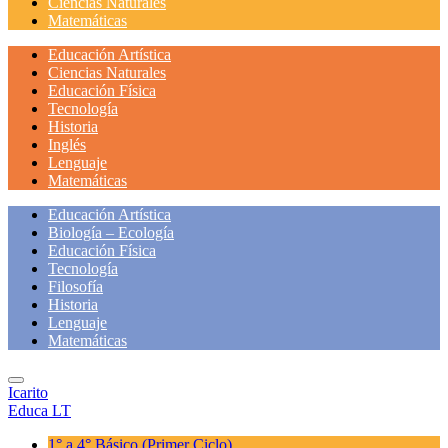
Ciencias Naturales
Matemáticas
Educación Artística
Ciencias Naturales
Educación Física
Tecnología
Historia
Inglés
Lenguaje
Matemáticas
Educación Artística
Biología – Ecología
Educación Física
Tecnología
Filosofía
Historia
Lenguaje
Matemáticas
Icarito
Educa LT
1° a 4° Básico
(Primer Ciclo)