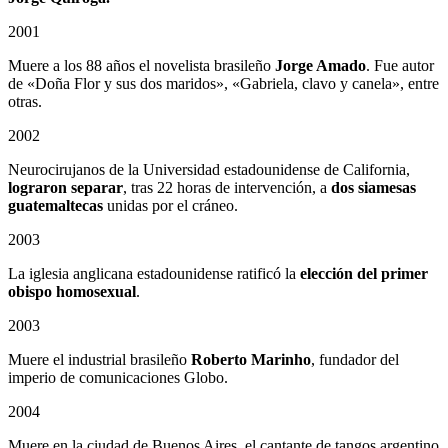
2001
Muere a los 88 años el novelista brasileño
Jorge Amado
. Fue autor
de «Doña Flor y sus dos maridos», «Gabriela, clavo y canela», entre
otras.
2002
Neurocirujanos de la Universidad estadounidense de California,
lograron separar
, tras 22 horas de intervención, a
dos siamesas
guatemaltecas
unidas por el cráneo.
2003
La iglesia anglicana estadounidense ratificó la
elección del primer
obispo homosexual
.
2003
Muere el industrial brasileño
Roberto Marinho
, fundador del
imperio de comunicaciones Globo.
2004
Muere en la ciudad de Buenos Aires, el cantante de tangos argentino