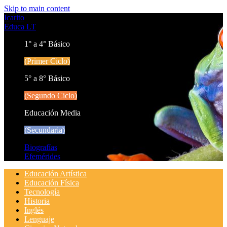
Skip to main content
Icarito
Educa LT
1° a 4° Básico
(Primer Ciclo)
5° a 8° Básico
(Segundo Ciclo)
Educación Media
(Secundaria)
Biografías
Efemérides
Educación Artística
Educación Física
Tecnología
Historia
Inglés
Lenguaje