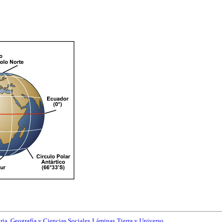
ria, Geografía y Ciencias Sociales
Láminas
Tierra y Universo