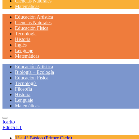
Ciencias Naturales
Matemáticas
Educación Artística
Ciencias Naturales
Educación Física
Tecnología
Historia
Inglés
Lenguaje
Matemáticas
Educación Artística
Biología – Ecología
Educación Física
Tecnología
Filosofía
Historia
Lenguaje
Matemáticas
Icarito
Educa LT
1° a 4° Básico
(Primer Ciclo)