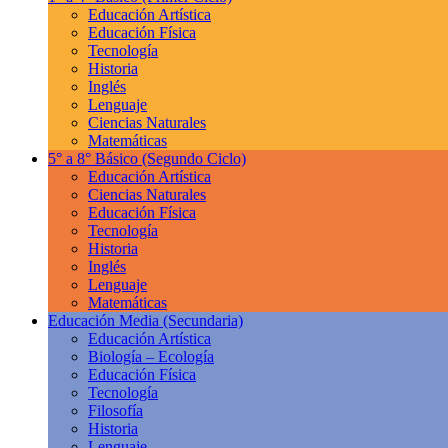
Educación Artística
Educación Física
Tecnología
Historia
Inglés
Lenguaje
Ciencias Naturales
Matemáticas
5° a 8° Básico
(Segundo Ciclo)
Educación Artística
Ciencias Naturales
Educación Física
Tecnología
Historia
Inglés
Lenguaje
Matemáticas
Educación Media
(Secundaria)
Educación Artística
Biología – Ecología
Educación Física
Tecnología
Filosofía
Historia
Lenguaje