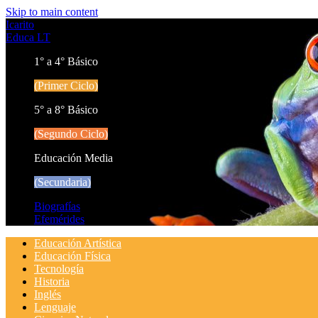
Skip to main content
Icarito
Educa LT
1° a 4° Básico
(Primer Ciclo)
5° a 8° Básico
(Segundo Ciclo)
Educación Media
(Secundaria)
Biografías
Efemérides
Educación Artística
Educación Física
Tecnología
Historia
Inglés
Lenguaje