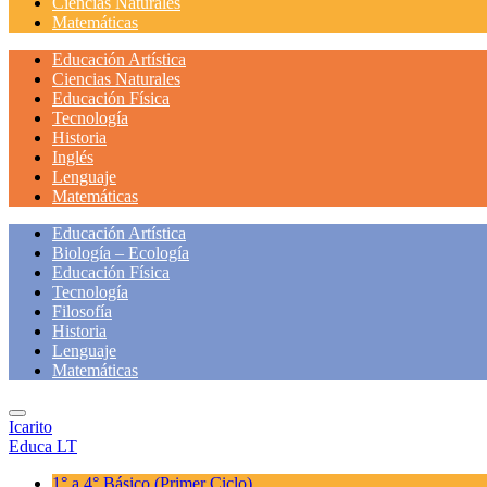
Ciencias Naturales
Matemáticas
Educación Artística
Ciencias Naturales
Educación Física
Tecnología
Historia
Inglés
Lenguaje
Matemáticas
Educación Artística
Biología – Ecología
Educación Física
Tecnología
Filosofía
Historia
Lenguaje
Matemáticas
Icarito
Educa LT
1° a 4° Básico
(Primer Ciclo)