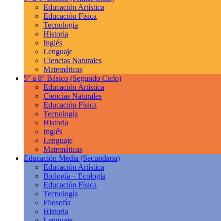
Educación Artística
Educación Física
Tecnología
Historia
Inglés
Lenguaje
Ciencias Naturales
Matemáticas
5° a 8° Básico
(Segundo Ciclo)
Educación Artística
Ciencias Naturales
Educación Física
Tecnología
Historia
Inglés
Lenguaje
Matemáticas
Educación Media
(Secundaria)
Educación Artística
Biología – Ecología
Educación Física
Tecnología
Filosofía
Historia
Lenguaje