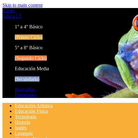
Skip to main content
Icarito
Educa LT
1° a 4° Básico
(Primer Ciclo)
5° a 8° Básico
(Segundo Ciclo)
Educación Media
(Secundaria)
Biografías
Efemérides
Educación Artística
Educación Física
Tecnología
Historia
Inglés
Lenguaje