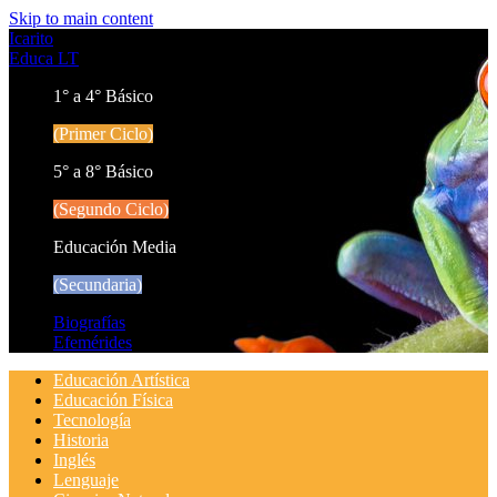
Skip to main content
Icarito
Educa LT
1° a 4° Básico
(Primer Ciclo)
5° a 8° Básico
(Segundo Ciclo)
Educación Media
(Secundaria)
Biografías
Efemérides
Educación Artística
Educación Física
Tecnología
Historia
Inglés
Lenguaje