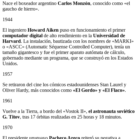
Nace el boxeador argentino
Carlos Monzón
, conocido como «el
gaucho de hierro».
1944
El ingeniero
Howard Aiken
puso en funcionamiento el primer
computador digital
de alto rendimiento en la
Universidad de
Harvard
. La instalación, bautizada con los nombres de «MARKI»
o «ASCC» (Automatic Séquense Controlled Computer), tenía un
tamaño gigantesco y fue el primer aparato autómata de cálculo,
gobernado mediante un programa, que se construyó en los Estados
Unidos.
1957
Se retiraron del cine los cómicos estadounidenses Stan Laurel y
Oliver Hardy, más conocidos como
«El Gordo» y «El Flaco»
.
1961
Vuelve a la Tierra, a bordo del «Vostok II»,
el astronauta soviético
G. Titov
, tras 17 órbitas realizadas en 25 horas y 18 minutos.
1970
El presidente uruguayo
Pacheco Areco
reiteró su negativa a