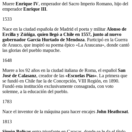
Muere
Enrique IV
, emperador del Sacro Imperio Romano, hijo del
emperador
Enrique III
.
1533
Nace en la ciudad española de Madrid el poeta y militar
Alonso de
Ercilla y Zúñiga
,
quien llegó a Chile en 1557, junto al nuevo
gobernador
García Hurtado de Mendoza
. Participó en la Guerra
de Arauco, que inspiró su poema épico «La Araucana», donde cantó
las glorias del pueblo mapuche.
1648
Muere a los 92 años en la ciudad italiana de Roma, el español
San
José de Calasanz
, creador de las
«Escuelas Pías»
. La primera que
se fundó en Chile fue la de Concepción, VIII Región, en 1890.
Fundó esta institución exclusivamente consagrada, con voto
solemne, a la educación del pueblo.
1783
Nace el inventor de la máquina para hacer encajes
John Heathcoat
.
1813
Simón Bolívar
entra triunfante en Caracas, donde se le da el título