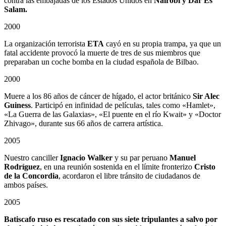
contra las embajadas de los Estados Unidos en
Nairobi y Dar Es
Salam.
2000
La organización terrorista
ETA
cayó en su propia trampa, ya que un
fatal accidente provocó la muerte de tres de sus miembros que
preparaban un coche bomba en la ciudad española de Bilbao.
2000
Muere a los 86 años de cáncer de hígado, el actor británico
Sir Alec
Guiness
. Participó en infinidad de películas, tales como «Hamlet»,
«La Guerra de las Galaxias», «El puente en el río Kwait» y «Doctor
Zhivago», durante sus 66 años de carrera artística.
2005
Nuestro canciller
Ignacio Walker
y su par peruano
Manuel
Rodríguez
, en una reunión sostenida en el límite fronterizo
Cristo
de la Concordia
, acordaron el libre tránsito de ciudadanos de
ambos países.
2005
Batiscafo ruso es rescatado con sus siete tripulantes a salvo por