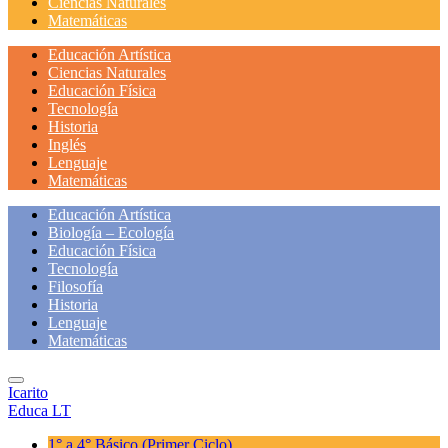
Ciencias Naturales
Matemáticas
Educación Artística
Ciencias Naturales
Educación Física
Tecnología
Historia
Inglés
Lenguaje
Matemáticas
Educación Artística
Biología – Ecología
Educación Física
Tecnología
Filosofía
Historia
Lenguaje
Matemáticas
Icarito
Educa LT
1° a 4° Básico
(Primer Ciclo)