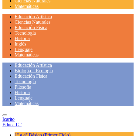
Ciencias Naturales
Matemáticas
Educación Artística
Ciencias Naturales
Educación Física
Tecnología
Historia
Inglés
Lenguaje
Matemáticas
Educación Artística
Biología – Ecología
Educación Física
Tecnología
Filosofía
Historia
Lenguaje
Matemáticas
Icarito
Educa LT
1° a 4° Básico
(Primer Ciclo)