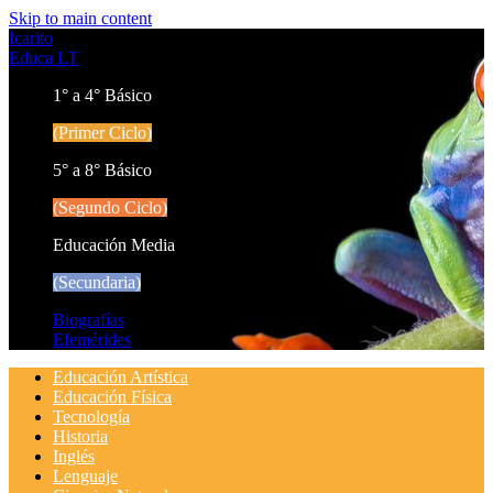
Skip to main content
Icarito
Educa LT
1° a 4° Básico
(Primer Ciclo)
5° a 8° Básico
(Segundo Ciclo)
Educación Media
(Secundaria)
Biografías
Efemérides
Educación Artística
Educación Física
Tecnología
Historia
Inglés
Lenguaje