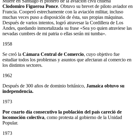
Muere en Santiago el pionero de la aviación civil chilena
Clodomiro Figueroa Ponce
. Obtuvo su brevet de piloto aviador en
Francia. Cooperó estrechamente con la aviación militar, incluso
muchas veces puso a disposición de ésta, sus propias máquinas.
Después de varios intentos, logró atravesar la Cordillera de Los
Andes, quedando inmortalizada su frase «Sea yo quien atraviese las
nevadas cumbres de mi patria o ellas serán mi tumba».
1958
Se creó la
Cámara Central de Comercio
, cuyo objetivo fue
estudiar todos los problemas y asuntos que afectaran al comercio en
los distintos sectores.
1962
Después de 300 años de dominio británico,
Jamaica obtuvo su
independencia.
1973
Por cuarto día consecutivo la población del país careció de
locomoción colectiva
, como protesta al gobierno de la Unidad
Popular.
1973