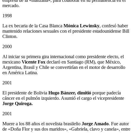
empresa de la «manzana», para colaborar en su permanencia en el
mercado.
1998
La ex becaria de la Casa Blanca
Mónica Lewinsky
, confesó haber
mantenido relaciones sexuales con el presidente estadounidense Bill
Clinton.
2000
Al iniciar su primera gira internacional como presidente electo, el
mexicano
Vicente Fox
declaró en Santiago (RM), que México,
Argentina, Brasil y Chile se convertirían en el motor de desarrollo
en América Latina.
2001
El presidente de Bolivia
Hugo Bánzer, dimitió
porque padecía
cáncer en el pulmón izquierdo. Asumió el cargo el vicepresidente
Jorge Quiroga.
2001
Muere a los 88 años el novelista brasileño
Jorge Amado
. Fue autor
de «Doña Flor y sus dos maridos», «Gabriela, clavo y canela», entre