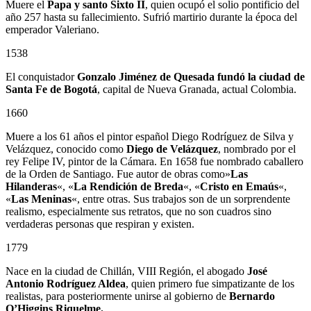
Muere el
Papa y santo Sixto II
, quien ocupó el solio pontificio del
año 257 hasta su fallecimiento. Sufrió martirio durante la época del
emperador Valeriano.
1538
El conquistador
Gonzalo Jiménez de Quesada
fundó la ciudad de
Santa Fe de Bogotá
, capital de Nueva Granada, actual Colombia.
1660
Muere a los 61 años el pintor español Diego Rodríguez de Silva y
Velázquez, conocido como
Diego de Velázquez
, nombrado por el
rey Felipe IV, pintor de la Cámara. En 1658 fue nombrado caballero
de la Orden de Santiago. Fue autor de obras como»
Las
Hilanderas
«, «
La Rendición de Breda
«, «
Cristo en Emaús
«,
«
Las Meninas
«, entre otras. Sus trabajos son de un sorprendente
realismo, especialmente sus retratos, que no son cuadros sino
verdaderas personas que respiran y existen.
1779
Nace en la ciudad de Chillán, VIII Región, el abogado
José
Antonio Rodríguez Aldea
, quien primero fue simpatizante de los
realistas, para posteriormente unirse al gobierno de
Bernardo
O’Higgins Riquelme.