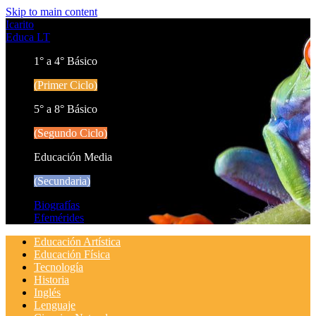
Skip to main content
Icarito
Educa LT
1° a 4° Básico
(Primer Ciclo)
5° a 8° Básico
(Segundo Ciclo)
Educación Media
(Secundaria)
Biografías
Efemérides
Educación Artística
Educación Física
Tecnología
Historia
Inglés
Lenguaje