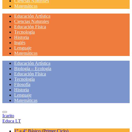
Ciencias Naturales
Matemáticas
Educación Artística
Ciencias Naturales
Educación Física
Tecnología
Historia
Inglés
Lenguaje
Matemáticas
Educación Artística
Biología – Ecología
Educación Física
Tecnología
Filosofía
Historia
Lenguaje
Matemáticas
Icarito
Educa LT
1° a 4° Básico
(Primer Ciclo)