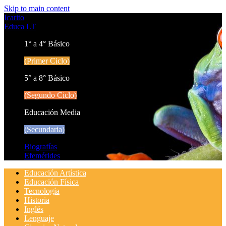
Skip to main content
Icarito
Educa LT
1° a 4° Básico
(Primer Ciclo)
5° a 8° Básico
(Segundo Ciclo)
Educación Media
(Secundaria)
Biografías
Efemérides
Educación Artística
Educación Física
Tecnología
Historia
Inglés
Lenguaje