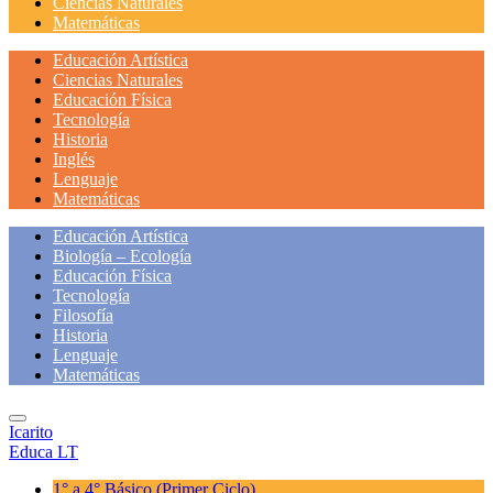
Ciencias Naturales
Matemáticas
Educación Artística
Ciencias Naturales
Educación Física
Tecnología
Historia
Inglés
Lenguaje
Matemáticas
Educación Artística
Biología – Ecología
Educación Física
Tecnología
Filosofía
Historia
Lenguaje
Matemáticas
Icarito
Educa LT
1° a 4° Básico
(Primer Ciclo)