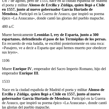
Un 7 de agosto, pero de 1533, nace en la ciudad española de Madrid
el poeta y militar
Alonso de Ercilla y Zúñiga, quien llegó a Chile
en 1557, junto al nuevo gobernador García Hurtado de
Mendoza.
Participó en la Guerra de Arauco, que inspiró su poema
épico «La Araucana», donde cantó las glorias del pueblo mapuche.
480 a.C
Muere heroicamente
Leonidas I, rey de Esparta, junto a 300
espartanos, defendiendo el paso de las Termópilas de los persas.
En recuerdo de esta batalla, se escribió posteriormente en una roca:
«Pasajero, ve a decir a Esparta que aquí hemos muerto por obedecer
sus leyes».
1106
Muere
Enrique IV
, emperador del Sacro Imperio Romano, hijo del
emperador
Enrique III
.
1533
Nace en la ciudad española de Madrid el poeta y militar
Alonso de
Ercilla y Zúñiga
,
quien llegó a Chile en 1557, junto al nuevo
gobernador
García Hurtado de Mendoza
. Participó en la Guerra
de Arauco, que inspiró su poema épico «La Araucana», donde cantó
las glorias del pueblo mapuche.