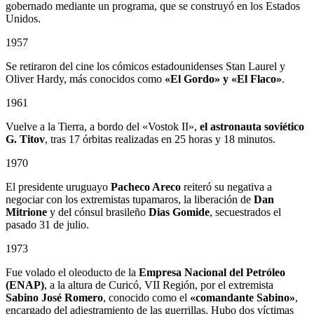
gobernado mediante un programa, que se construyó en los Estados
Unidos.
1957
Se retiraron del cine los cómicos estadounidenses Stan Laurel y
Oliver Hardy, más conocidos como
«El Gordo» y «El Flaco»
.
1961
Vuelve a la Tierra, a bordo del «Vostok II»,
el astronauta soviético
G. Titov
, tras 17 órbitas realizadas en 25 horas y 18 minutos.
1970
El presidente uruguayo
Pacheco Areco
reiteró su negativa a
negociar con los extremistas tupamaros, la liberación de
Dan
Mitrione
y del cónsul brasileño
Dias Gomide
, secuestrados el
pasado 31 de julio.
1973
Fue volado el oleoducto de la
Empresa Nacional del Petróleo
(ENAP)
, a la altura de Curicó, VII Región, por el extremista
Sabino
José Romero
, conocido como el
«comandante Sabino»
,
encargado del adiestramiento de las guerrillas. Hubo dos víctimas