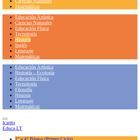
Ciencias Naturales
Matemáticas
Educación Artística
Ciencias Naturales
Educación Física
Tecnología
Historia
Inglés
Lenguaje
Matemáticas
Educación Artística
Biología – Ecología
Educación Física
Tecnología
Filosofía
Historia
Lenguaje
Matemáticas
Icarito
Educa LT
1° a 4° Básico
(Primer Ciclo)