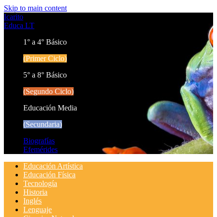
Skip to main content
Icarito
Educa LT
1° a 4° Básico
(Primer Ciclo)
5° a 8° Básico
(Segundo Ciclo)
Educación Media
(Secundaria)
Biografías
Efemérides
Educación Artística
Educación Física
Tecnología
Historia
Inglés
Lenguaje