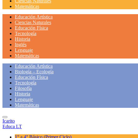
Ciencias Naturales
Matemáticas
Educación Artística
Ciencias Naturales
Educación Física
Tecnología
Historia
Inglés
Lenguaje
Matemáticas
Educación Artística
Biología – Ecología
Educación Física
Tecnología
Filosofía
Historia
Lenguaje
Matemáticas
Icarito
Educa LT
1° a 4° Básico
(Primer Ciclo)