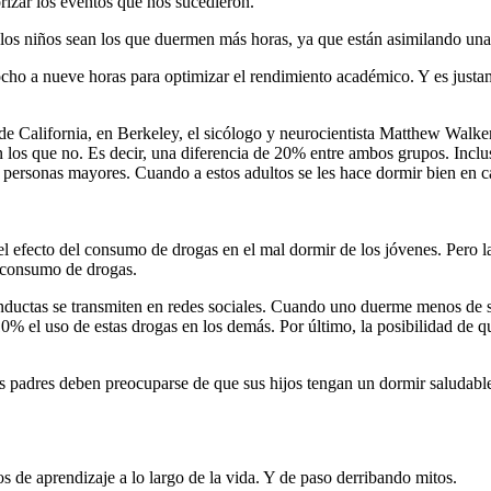
izar los eventos que nos sucedieron.
e los niños sean los que duermen más horas, ya que están asimilando una
ocho a nueve horas para optimizar el rendimiento académico. Y es justa
dad de California, en Berkeley, el sicólogo y neurocientista Matthew Walk
s que no. Es decir, una diferencia de 20% entre ambos grupos. Incluso
personas mayores. Cuando a estos adultos se les hace dormir bien en ca
l efecto del consumo de drogas en el mal dormir de los jóvenes. Pero l
l consumo de drogas.
onductas se transmiten en redes sociales. Cuando uno duerme menos de 
10% el uso de estas drogas en los demás. Por último, la posibilidad d
los padres deben preocuparse de que sus hijos tengan un dormir saludabl
s de aprendizaje a lo largo de la vida. Y de paso derribando mitos.