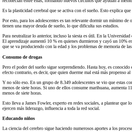
reconectan entre ellas, formando nuevos circuitos que ayudan a memor
Es la plasticidad cerebral que se activa con el sueño. Esto explica qu
Por esto, para los adolescentes es tan relevante dormir un mínimo de 
tienen una mayor deuda de sueño, lo que dificulta sus estudios.
Para neutralizar lo anterior, incluso la siesta es útil. En la Universi
El aprendizaje aumentó 10 % en quienes durmieron y cayó un 10% en lo
que se va produciendo con la edad y los problemas de memoria de las 
Consumo de drogas
Pero el poder del sueño sigue sorprendiendo. Hasta hoy, es conocido e
efecto contrario, es decir, que quien duerme mal está más propenso a
Y no sólo eso. En un grupo de 8.349 adolescentes se vio que estas c
menos de siete horas. Si uno de ellos consume marihuana, aumenta 1
menos de siete horas.
Esto lleva a James Fowler, experto en redes sociales, a plantear que 
ejercen más liderazgo, influencia a toda la red social.
Educando niños
La ciencia del cerebro sigue haciendo numerosos aportes a los proceso