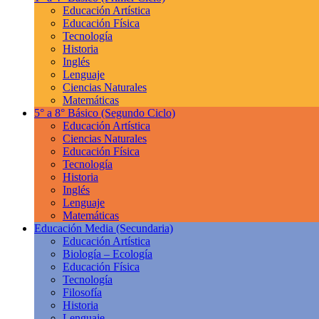
Educación Artística
Educación Física
Tecnología
Historia
Inglés
Lenguaje
Ciencias Naturales
Matemáticas
5° a 8° Básico
(Segundo Ciclo)
Educación Artística
Ciencias Naturales
Educación Física
Tecnología
Historia
Inglés
Lenguaje
Matemáticas
Educación Media
(Secundaria)
Educación Artística
Biología – Ecología
Educación Física
Tecnología
Filosofía
Historia
Lenguaje