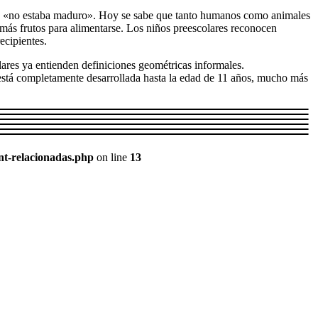
ebro «no estaba maduro». Hoy se sabe que tanto humanos como animales
n más frutos para alimentarse. Los niños preescolares reconocen
ecipientes.
lares ya entienden definiciones geométricas informales.
o está completamente desarrollada hasta la edad de 11 años, mucho más
nt-relacionadas.php
on line
13