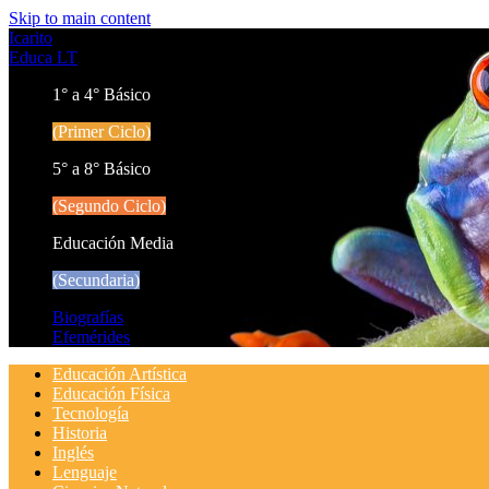
Skip to main content
Icarito
Educa LT
1° a 4° Básico
(Primer Ciclo)
5° a 8° Básico
(Segundo Ciclo)
Educación Media
(Secundaria)
Biografías
Efemérides
Educación Artística
Educación Física
Tecnología
Historia
Inglés
Lenguaje