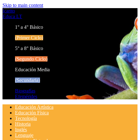
Skip to main content
Icarito
Educa LT
1° a 4° Básico
(Primer Ciclo)
5° a 8° Básico
(Segundo Ciclo)
Educación Media
(Secundaria)
Biografías
Efemérides
Educación Artística
Educación Física
Tecnología
Historia
Inglés
Lenguaje