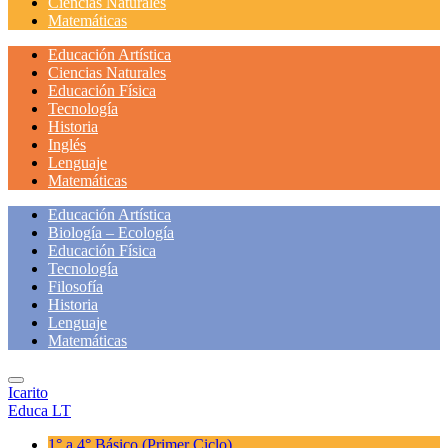
Ciencias Naturales
Matemáticas
Educación Artística
Ciencias Naturales
Educación Física
Tecnología
Historia
Inglés
Lenguaje
Matemáticas
Educación Artística
Biología – Ecología
Educación Física
Tecnología
Filosofía
Historia
Lenguaje
Matemáticas
Icarito
Educa LT
1° a 4° Básico
(Primer Ciclo)