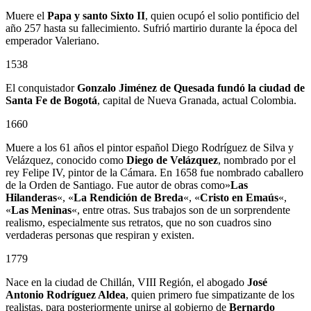
Muere el
Papa y santo Sixto II
, quien ocupó el solio pontificio del
año 257 hasta su fallecimiento. Sufrió martirio durante la época del
emperador Valeriano.
1538
El conquistador
Gonzalo Jiménez de Quesada
fundó la ciudad de
Santa Fe de Bogotá
, capital de Nueva Granada, actual Colombia.
1660
Muere a los 61 años el pintor español Diego Rodríguez de Silva y
Velázquez, conocido como
Diego de Velázquez
, nombrado por el
rey Felipe IV, pintor de la Cámara. En 1658 fue nombrado caballero
de la Orden de Santiago. Fue autor de obras como»
Las
Hilanderas
«, «
La Rendición de Breda
«, «
Cristo en Emaús
«,
«
Las Meninas
«, entre otras. Sus trabajos son de un sorprendente
realismo, especialmente sus retratos, que no son cuadros sino
verdaderas personas que respiran y existen.
1779
Nace en la ciudad de Chillán, VIII Región, el abogado
José
Antonio Rodríguez Aldea
, quien primero fue simpatizante de los
realistas, para posteriormente unirse al gobierno de
Bernardo