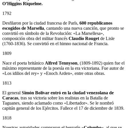
O’Higgins Riquelme.
1792
Desfilaron por la ciudad francesa de París,
600 republicanos
escogidos de Marsella
, cantando una nueva canción, que pronto se
convirtió en símbolo de la Revolución: «La Marsellesa»,
composición obra del militar francés
Claudio Rouget
de Lisle
(1760-1836). Se convirtió en el himno nacional de Francia.
1809
Nace el poeta británico
Alfred Tennyson
, (1809-1892) quien fue el
máximo representante de la poesía en la era victoriana. Fue autor de
«Los idilios del rey» y «Enoch Arden», entre otras obras.
1813
El general
Simón Bolívar entró en la ciudad venezolana de
Caracas
, tras su victoria sobre los realistas en la Batalla de
Taguanes, siendo aclamado como «Libertador». Se le nombró
capitán general de los Ejércitos. Fallece el 17 de diciembre de 1839.
1818
Nuestras autoridades compraron el bergatín «
Colombo
«, al que se