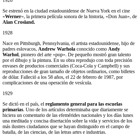
1926
Se estrenó en la ciudad estadounidense de Nueva York en el cine
«
Werner
«, la primera película sonora de la historia, «Don Juan», de
Alan Crosland.
1928
Nace en Pittsburgh, Pennsylvania, el artista estadounidense, hijo de
padres eslovacos,
Andrew Warhola
conocido como
Andy
Warhol
, pionero del arte «pop». De pequeño mostró gran talento
por el dibujo y la pintura. En su obra reprodujo con toda precisión
envases de productos comerciales (Coca-Cola y Campbell) y sus
reproducciones de gran tamaño de objetos ordinarios, como billetes
de dólar. Falleció a los 58 años, el 22 de febrero de 1987, por
complicaciones de una operación de vesícula.
1929
Se dictó en el país, el
reglamento general para las escuelas
primarias
. Uno de los artículos determinaba que diariamente se
hiciera un comentario de las efemérides nacionales y los días lunes
una meditada y concisa disertación sobre la vida y servicios de los
más ilustres ciudadanos que se hayan distinguido en el campo de
batalla, de las ciencias, de las letras artes e industrias.