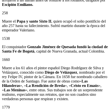
arrojaron a las llamas antes de rendirse a los romanos, dirigidos por
Escipión Emiliano.
258
Muere el
Papa y santo Sixto II
, quien ocupó el solio pontificio del
año 257 hasta su fallecimiento. Sufrió martirio durante la época del
emperador Valeriano.
1538
El conquistador
Gonzalo Jiménez de Quesada
fundó la ciudad de
Santa Fe de Bogotá
, capital de Nueva Granada, actual Colombia.
1660
Muere a los 61 años el pintor español Diego Rodríguez de Silva y
Velázquez, conocido como
Diego de Velázquez
, nombrado por el
rey Felipe IV, pintor de la Cámara. En 1658 fue nombrado caballero
de la Orden de Santiago. Fue autor de obras como»
Las
Hilanderas
«, «
La Rendición de Breda
«, «
Cristo en Emaús
«,
«
Las Meninas
«, entre otras. Sus trabajos son de un sorprendente
realismo, especialmente sus retratos, que no son cuadros sino
verdaderas personas que respiran y existen.
1779