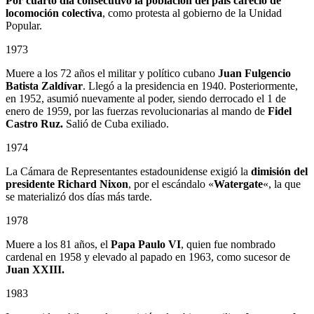
Por cuarto día consecutivo la población del país careció de
locomoción colectiva
, como protesta al gobierno de la Unidad
Popular.
1973
Muere a los 72 años el militar y político cubano
Juan Fulgencio
Batista Zaldívar
. Llegó a la presidencia en 1940. Posteriormente,
en 1952, asumió nuevamente al poder, siendo derrocado el 1 de
enero de 1959, por las fuerzas revolucionarias al mando de
Fidel
Castro Ruz.
Salió de Cuba exiliado.
1974
La Cámara de Representantes estadounidense exigió la
dimisión del
presidente Richard Nixon
, por el escándalo «
Watergate
«, la que
se materializó dos días más tarde.
1978
Muere a los 81 años, el
Papa Paulo VI
, quien fue nombrado
cardenal en 1958 y elevado al papado en 1963, como sucesor de
Juan XXIII.
1983