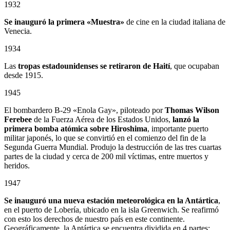
1932
Se inauguró la primera «Muestra»
de cine en la ciudad italiana de
Venecia.
1934
Las
tropas estadounidenses se retiraron de Haití
, que ocupaban
desde 1915.
1945
El bombardero B-29 «Enola Gay», piloteado por
Thomas Wilson
Ferebee
de la Fuerza Aérea de los Estados Unidos,
lanzó la
primera bomba atómica sobre Hiroshima
, importante puerto
militar japonés, lo que se convirtió en el comienzo del fin de la
Segunda Guerra Mundial. Produjo la destrucción de las tres cuartas
partes de la ciudad y cerca de 200 mil víctimas, entre muertos y
heridos.
1947
Se inauguró una nueva estación meteorológica en la Antártica
,
en el puerto de Lobería, ubicado en la isla Greenwich. Se reafirmó
con esto los derechos de nuestro país en este continente.
Geográficamente, la Antártica se encuentra dividida en 4 partes: