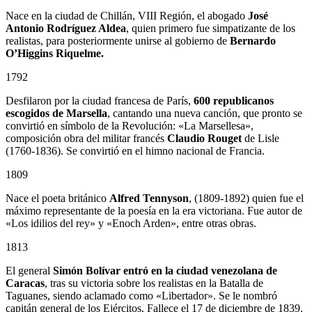
Nace en la ciudad de Chillán, VIII Región, el abogado
José
Antonio Rodríguez Aldea
, quien primero fue simpatizante de los
realistas, para posteriormente unirse al gobierno de
Bernardo
O’Higgins Riquelme.
1792
Desfilaron por la ciudad francesa de París,
600 republicanos
escogidos de Marsella
, cantando una nueva canción, que pronto se
convirtió en símbolo de la Revolución: «La Marsellesa»,
composición obra del militar francés
Claudio Rouget
de Lisle
(1760-1836). Se convirtió en el himno nacional de Francia.
1809
Nace el poeta británico
Alfred Tennyson
, (1809-1892) quien fue el
máximo representante de la poesía en la era victoriana. Fue autor de
«Los idilios del rey» y «Enoch Arden», entre otras obras.
1813
El general
Simón Bolívar entró en la ciudad venezolana de
Caracas
, tras su victoria sobre los realistas en la Batalla de
Taguanes, siendo aclamado como «Libertador». Se le nombró
capitán general de los Ejércitos. Fallece el 17 de diciembre de 1839.