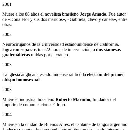
2001
Muere a los 88 años el novelista brasileño
Jorge Amado
. Fue autor
de «Doña Flor y sus dos maridos», «Gabriela, clavo y canela», entre
otras.
2002
Neurocirujanos de la Universidad estadounidense de California,
lograron separar
, tras 22 horas de intervención, a
dos siamesas
guatemaltecas
unidas por el cráneo.
2003
La iglesia anglicana estadounidense ratificó la
elección del primer
obispo homosexual
.
2003
Muere el industrial brasileño
Roberto Marinho
, fundador del
imperio de comunicaciones Globo.
2004
Muere en la ciudad de Buenos Aires, el cantante de tangos argentino
Ledesma
, conocido como «el negro». Fue un destacado intérprete