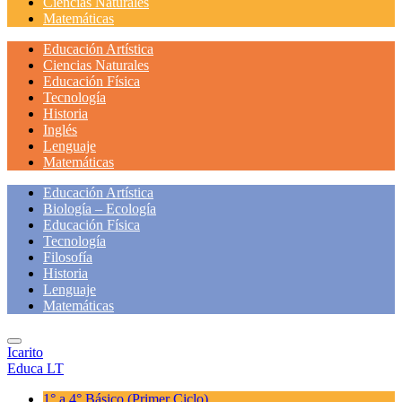
Ciencias Naturales
Matemáticas
Educación Artística
Ciencias Naturales
Educación Física
Tecnología
Historia
Inglés
Lenguaje
Matemáticas
Educación Artística
Biología – Ecología
Educación Física
Tecnología
Filosofía
Historia
Lenguaje
Matemáticas
Icarito
Educa LT
1° a 4° Básico
(Primer Ciclo)