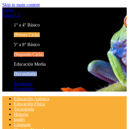
Skip to main content
Icarito
Educa LT
1° a 4° Básico
(Primer Ciclo)
5° a 8° Básico
(Segundo Ciclo)
Educación Media
(Secundaria)
Biografías
Efemérides
Educación Artística
Educación Física
Tecnología
Historia
Inglés
Lenguaje