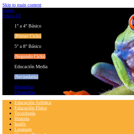
Skip to main content
Icarito
Educa LT
1° a 4° Básico
(Primer Ciclo)
5° a 8° Básico
(Segundo Ciclo)
Educación Media
(Secundaria)
Biografías
Efemérides
Educación Artística
Educación Física
Tecnología
Historia
Inglés
Lenguaje