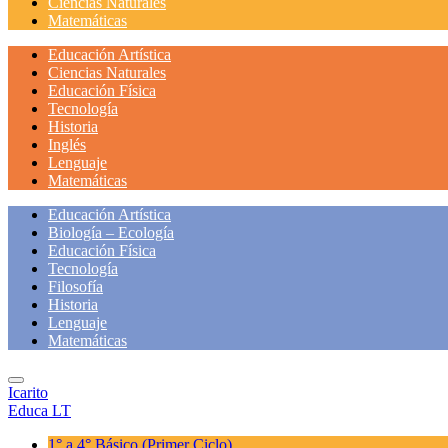
Ciencias Naturales
Matemáticas
Educación Artística
Ciencias Naturales
Educación Física
Tecnología
Historia
Inglés
Lenguaje
Matemáticas
Educación Artística
Biología – Ecología
Educación Física
Tecnología
Filosofía
Historia
Lenguaje
Matemáticas
Icarito
Educa LT
1° a 4° Básico
(Primer Ciclo)