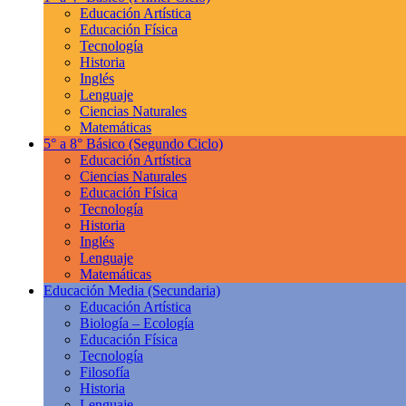
Educación Artística
Educación Física
Tecnología
Historia
Inglés
Lenguaje
Ciencias Naturales
Matemáticas
5° a 8° Básico
(Segundo Ciclo)
Educación Artística
Ciencias Naturales
Educación Física
Tecnología
Historia
Inglés
Lenguaje
Matemáticas
Educación Media
(Secundaria)
Educación Artística
Biología – Ecología
Educación Física
Tecnología
Filosofía
Historia
Lenguaje